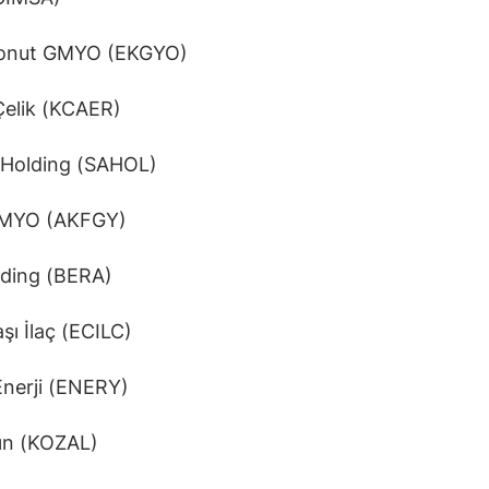
onut GMYO (EKGYO)
Çelik (KCAER)
 Holding (SAHOL)
GMYO (AKFGY)
lding (BERA)
şı İlaç (ECILC)
Enerji (ENERY)
ın (KOZAL)