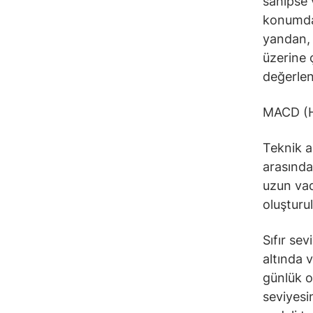
sahipse 
konumday
yandan, 
üzerine 
değerlend
MACD (H
Teknik a
arasındak
uzun vad
oluşturu
Sıfır se
altında 
günlük 
seviyesi