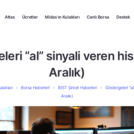
Atlas
Ücretler
Midas’ın Kulakları
Canlı Borsa
Destek
eri “al” sinyali veren hi
Aralık)
ulakları
Borsa Haberleri
BIST Şirket Haberleri
Göstergeleri “al
Aralık)