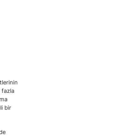
tlerinin
 fazla
rma
i bir
nde