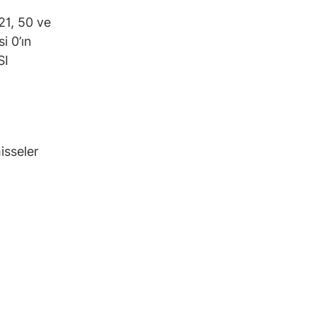
21, 50 ve
i 0’ın
SI
isseler