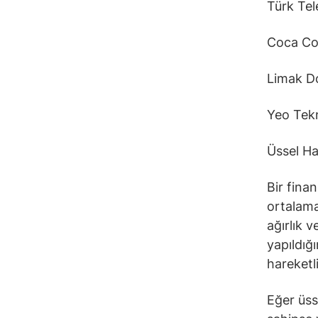
Türk Te
Coca Co
Limak D
Yeo Tekn
Üssel Ha
Bir fina
ortalama
ağırlık 
yapıldığ
hareketl
Eğer üss