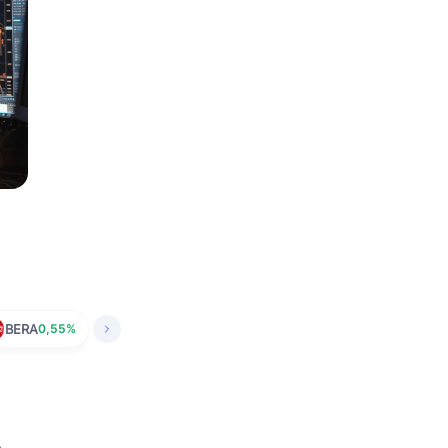
BERA
0,55%