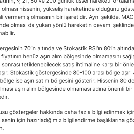
yatının, 9, 21, 50 ve 200 günlük üssel hareketli ortalam
 olması hissenin, yükseliş hareketinde olduğunu göste
ali vermemiş olmasının bir işaretidir. Aynı şekilde, MAC
ünde olması da yukarı yönlü hareketin devamı şeklinde
abilir.
ergesinin 70’in altında ve Stokastik RSI’ın 80’in altınd
e fiyatının henüz aşırı alım bölgesinde olmamasını sağl
m sonrası tetiklenebilecek satış ihtimaline karşı bir önl
taşır. Stokastik göstergesinde 80-100 arası bölge aşırı 
 bölge ise aşırı satım bölgesini gösterir. Hissenin 80 d
olması aşırı alım bölgesinde olmaması adına önemli bir
dir.
su göstergeler hakkında daha fazla bilgi edinmek içi
senin için hazırladığımız bilgilendirme başlıklarına gö
in.