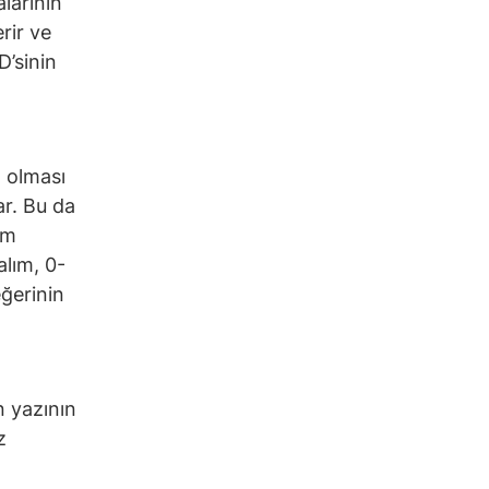
alarının
rir ve
D’sinin
a olması
ar. Bu da
em
alım, 0-
eğerinin
n yazının
z