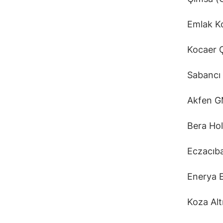
Emlak K
Kocaer 
Sabancı
Akfen 
Bera Ho
Eczacıba
Enerya 
Koza Alt