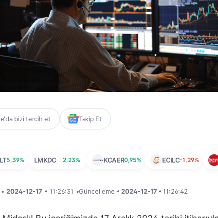
'da bizi tercih et
Takip Et
LT
5,39%
LMKDC
2,23%
KCAER
0,95%
ECILC
-1,29%
i •
2024-12-17
• 11:26:31
•
Güncelleme
• 2024-12-17 •
11:26:42