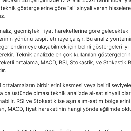
Midaslı! Bu içeriğimizde 17 Aralık 2024 tarihi itibarıyl
teknik göstergelerine göre “al” sinyali veren hisselere
ız.
naliz, geçmişteki fiyat hareketlerine göre gelecekteki 
erinin yönünü tespit etmeye çalışır. Bu analiz yöntem
ğerlendirmeye ulaşabilmek için belirli göstergeleri iyi 
rekir. Teknik analizde en çok kullanılan göstergeleri
reketli ortalama, MACD, RSI, Stokastik, ve Stokastik R
ır.
 ortalamaların birbirlerini kesmesi veya belirli seviyele
ya da üstünde olması teknik analizde al-sat sinyali ola
bilir. RSI ve Stokastik ise aşırı alım-satım bölgelerini
ken, MACD, fiyat hareketinin hangi yönde eğilimde ol