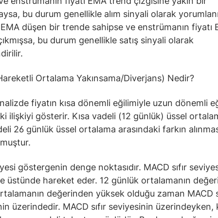
ve enstrümanın fiyatı EMA trend çizgisine yakın bir
sa, bu durum genellikle alım sinyali olarak yorumlanı
EMA düşen bir trende sahipse ve enstrümanın fiyatı 
çıkmışsa, bu durum genellikle satış sinyali olarak
irilir.
areketli Ortalama Yakınsama/Diverjans) Nedir?
nalizde fiyatın kısa dönemli eğilimiyle uzun dönemli eğ
i ilişkiyi gösterir. Kısa vadeli (12 günlük) üssel ortala
eli 26 günlük üssel ortalama arasındaki farkın alınmas
lmuştur.
viyesi göstergenin denge noktasıdır. MACD sıfır seviyes
ve üstünde hareket eder. 12 günlük ortalamanın değer
ortalamanın değerinden yüksek olduğu zaman MACD sı
nin üzerindedir. MACD sıfır seviyesinin üzerindeyken, 