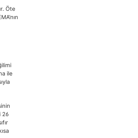
r. Öte
EMA’nın
ilimi
ma ile
ıyla
inin
i 26
fır
kısa