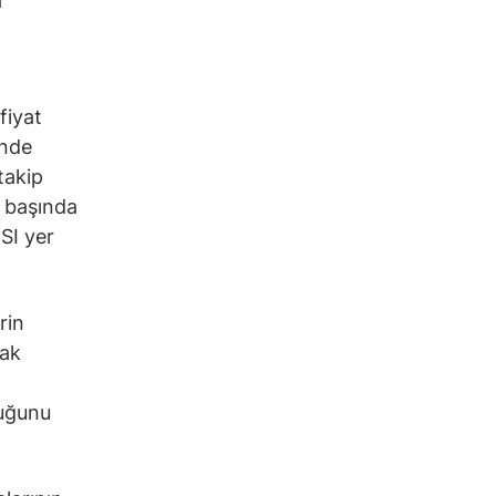
a
fiyat
inde
takip
n başında
SI yer
rin
rak
duğunu