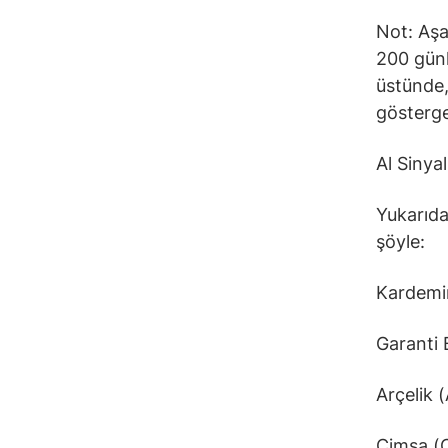
Not: Aşa
200 günl
üstünde,
gösterge
Al Sinyal
Yukarıda
şöyle:
Kardem
Garanti
Arçelik 
Çimsa (