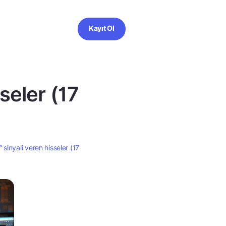
Kayıt Ol
sseler (17
” sinyali veren hisseler (17