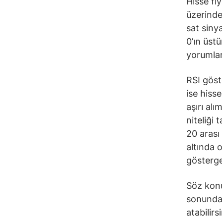
Hisse fi
üzerinde
sat siny
0’ın üst
yorumlan
RSI göst
ise hiss
aşırı alı
niteliği 
20 arası
altında 
gösterge
Söz konu
sonunda 
atabilirs