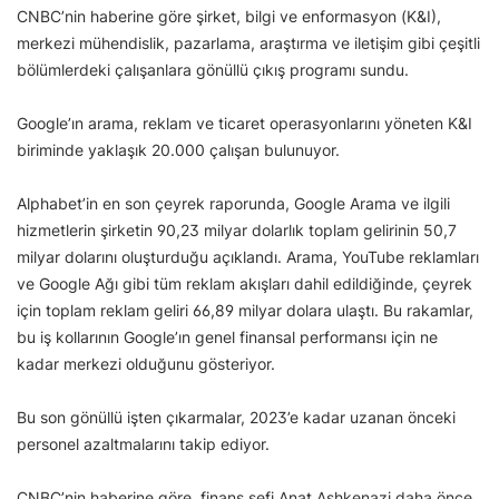
CNBC’nin haberine göre şirket, bilgi ve enformasyon (K&I),
merkezi mühendislik, pazarlama, araştırma ve iletişim gibi çeşitli
bölümlerdeki çalışanlara gönüllü çıkış programı sundu.
Google’ın arama, reklam ve ticaret operasyonlarını yöneten K&I
biriminde yaklaşık 20.000 çalışan bulunuyor.
Alphabet’in en son çeyrek raporunda, Google Arama ve ilgili
hizmetlerin şirketin 90,23 milyar dolarlık toplam gelirinin 50,7
milyar dolarını oluşturduğu açıklandı. Arama, YouTube reklamları
ve Google Ağı gibi tüm reklam akışları dahil edildiğinde, çeyrek
için toplam reklam geliri 66,89 milyar dolara ulaştı. Bu rakamlar,
bu iş kollarının Google’ın genel finansal performansı için ne
kadar merkezi olduğunu gösteriyor.
Bu son gönüllü işten çıkarmalar, 2023’e kadar uzanan önceki
personel azaltmalarını takip ediyor.
CNBC’nin haberine göre, finans şefi Anat Ashkenazi daha önce