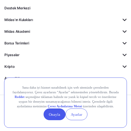
Destek Merkezi
Midas'ın Kulakları
Midas Akademi
Borsa Terimleri
Piyasalar
Kripto
Ayrıcalıklar
Kişisel Verilerin
Gizlilik
Yasal
Çerez
Korunması
Politikası
Duyurular
Ayarları
© 2026 Midas Finansal Teknolojiler A.Ş. Tüm hakları saklıdır.