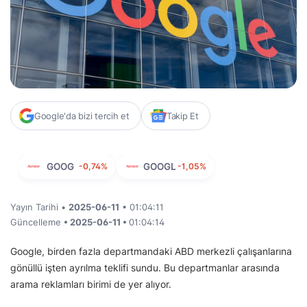
Google'da bizi tercih et
Takip Et
GOOG
-0,74%
GOOGL
-1,05%
Yayın Tarihi •
2025-06-11
• 01:04:11
Güncelleme
• 2025-06-11 •
01:04:14
Google, birden fazla departmandaki ABD merkezli çalışanlarına
gönüllü işten ayrılma teklifi sundu. Bu departmanlar arasında
arama reklamları birimi de yer alıyor.