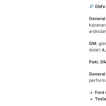
GM’e 
General
kazanara
ardından
GM
; gün
dolar)
6
Peki, G
General
performa
Ford 
Tesla