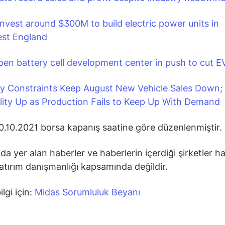
invest around $300M to build electric power units in
st England
en battery cell development center in push to cut E
ry Constraints Keep August New Vehicle Sales Down;
ility Up as Production Fails to Keep Up With Demand
20.10.2021 borsa kapanış saatine göre düzenlenmiştir.
da yer alan haberler ve haberlerin içerdiği şirketler h
 yatırım danışmanlığı kapsamında değildir.
ilgi için:
Midas Sorumluluk Beyanı