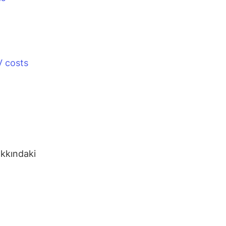
V costs
akkındaki