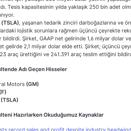
adı. Tesis kapasitesinin yılda yaklaşık 250 bin adet olm
anıyor.
 (TSLA)
, yaşanan tedarik zinciri darboğazlarına ve ö
lardaki lojistik sorunlara rağmen üçüncü çeyrekte reko
r bildirdi. Şirket, GAAP net gelirinde 1,6 milyar dolar 
net gelirde 2,1 milyar dolar elde etti. Şirket; üçüncü çe
23 araç ürettiğini ve 241.391 araç teslim ettiğini bildird
ltende Adı Geçen Hisseler
ral Motors
(GM)
(F)
a
(TSLA)
lteni Hazırlarken Okuduğumuz Kaynaklar
sts record sales and profit despite industry headwin