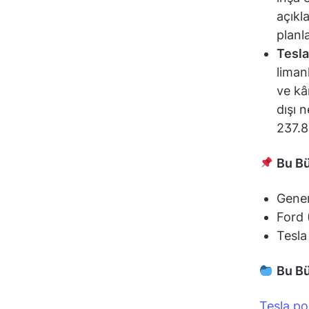
açıkl
planl
Tesla
liman
ve kâ
dışı 
237.8
Bu Bü
Gene
Ford
Tesl
Bu Bü
Tesla po