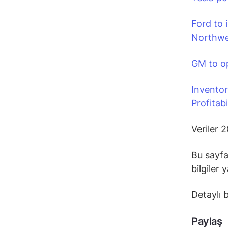
Ford to 
Northwe
GM to op
Invento
Profitab
Veriler 
Bu sayfa
bilgiler
Detaylı b
Paylaş