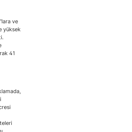
’lara ve
ve yüksek
i.
e
arak 41
ıklamada,
i
cresi
teleri
nı