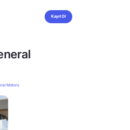
Kayıt Ol
eneral
eral Motors