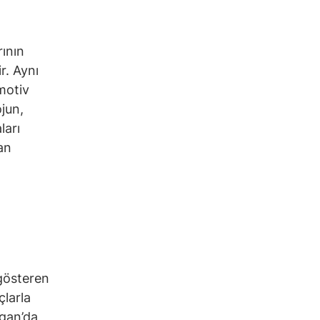
ının
r. Aynı
motiv
jun,
ları
an
 gösteren
çlarla
igan’da