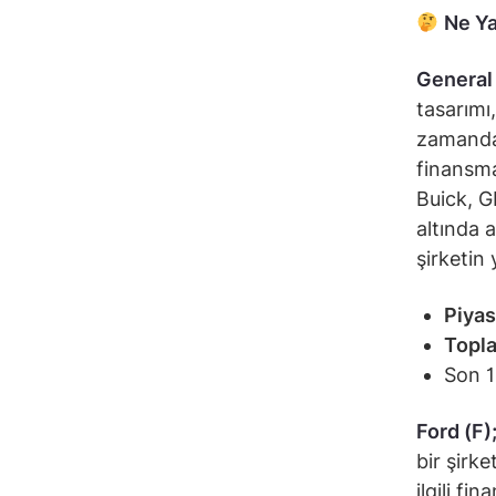
Ne Ya
General
tasarımı,
zamanda 
finansma
Buick, G
altında 
şirketin 
Piyas
Topla
Son 1
Ford (F)
bir şirk
ilgili f