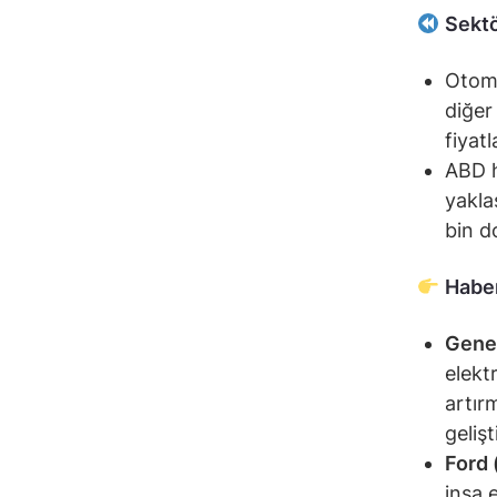
Sektö
Otomo
diğer
fiyatl
ABD h
yakla
bin do
Haber
Gene
elekt
artır
geliş
Ford 
inşa 