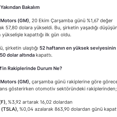
Yakından Bakalım
 Motors (GM)
, 20 Ekim Çarşamba günü %1,67 değer
k 57,80 dolara yükseldi. Bu, şirketin yaşadığı düşüşü
 yükselişle kapattığı ilk gün oldu.
ü, şirketin ulaştığı
52 haftanın en yüksek seviyesinin
,50 dolar altında
kapattı.
M’in Rakiplerinde Durum Ne?
 Motors (GM),
çarşamba günü rakiplerine göre görece 
ns gösterirken otomotiv sektöründeki rakiplerinden;
(F),
%3,92 artarak 16,02 dolardan
 (TSLA),
%0,04 azalarak 863,90 dolardan günü kapatt