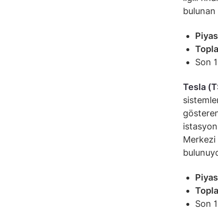
bulunan 
Piyas
Topla
Son 1
Tesla (
sistemler
gösteren 
istasyon
Merkezi 
bulunuy
Piyas
Topla
Son 1