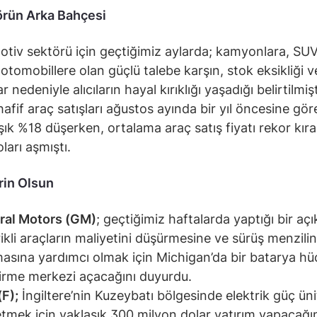
rün Arka Bahçesi
tiv sektörü için geçtiğimiz aylarda; kamyonlara, SUV
 otomobillere olan güçlü talebe karşın, stok eksikliği 
ar nedeniyle alıcıların hayal kırıklığı yaşadığı belirtilmişt
afif araç satışları ağustos ayında bir yıl öncesine gör
şık %18 düşerken, ortalama araç satış fiyatı rekor kır
ları aşmıştı.
in Olsun
ral Motors (GM)
; geçtiğimiz haftalarda yaptığı bir aç
rikli araçların maliyetini düşürmesine ve sürüş menzilin
masına yardımcı olmak için Michigan’da bir batarya hü
tirme merkezi açacağını duyurdu.
(F);
İngiltere’nin Kuzeybatı bölgesinde elektrik güç üni
etmek için yaklaşık 300 milyon dolar yatırım yapacağı