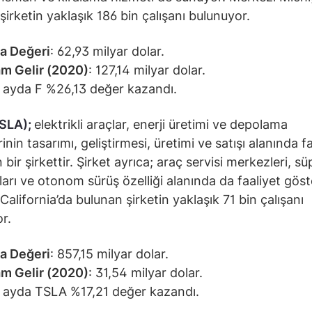
şirketin yaklaşık 186 bin çalışanı bulunuyor.
a Değeri
: 62,93 milyar dolar.
m Gelir (2020)
: 127,14 milyar dolar.
 ayda F %26,13 değer kazandı.
TSLA);
elektrikli araçlar, enerji üretimi ve depolama
inin tasarımı, geliştirmesi, üretimi ve satışı alanında f
bir şirkettir. Şirket ayrıca; araç servisi merkezleri, sü
ları ve otonom sürüş özelliği alanında da faaliyet göst
California’da bulunan şirketin yaklaşık 71 bin çalışanı
or.
a Değeri
: 857,15 milyar dolar.
m Gelir (2020)
: 31,54 milyar dolar.
 ayda TSLA %17,21 değer kazandı.