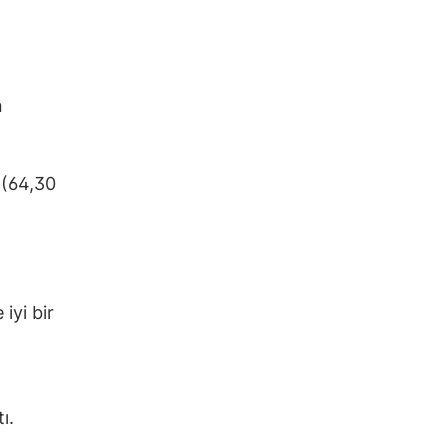
n
(64,30
iyi bir
ı.