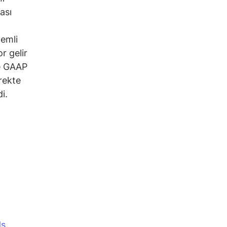
ası
nemli
r gelir
ve GAAP
yrekte
i.
ds