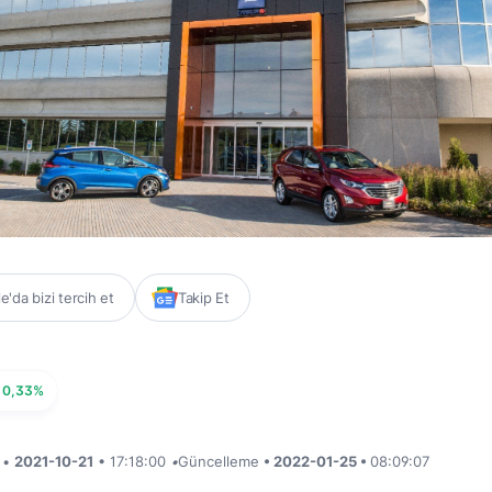
'da bizi tercih et
Takip Et
0,33%
i •
2021-10-21
• 17:18:00
•
Güncelleme
• 2022-01-25 •
08:09:07