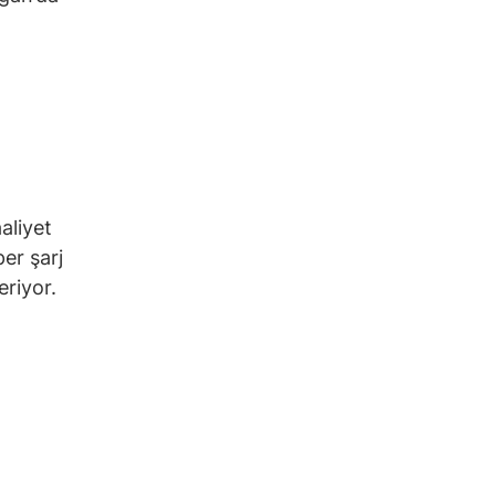
aaliyet
per şarj
eriyor.