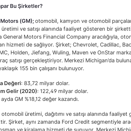
par Bu Şirketler?
 Motors (GM);
otomobil, kamyon ve otomobil parçalar
 üretimi ve satışı alanında faaliyet gösteren bir şirketti
General Motors Financial Company aracılığıyla, oto
n hizmeti de sağlıyor. Şirket; Chevrolet, Cadillac, Bao
MC, Holden, Jiefang, Wuling, Maven ve OnStar marka
araç satışı gerçekleştiriyor. Merkezi Michigan’da bulun
yaklaşık 155 bin çalışanı bulunuyor.
a Değeri
: 83,72 milyar dolar.
m Gelir (2020)
: 122,49 milyar dolar.
 ayda GM %18,12 değer kazandı.
;
otomobil üretimi, dağıtımı ve satışı alanında faaliyet
ettir. Şirket, aynı zamanda Ford Credit segmentiyle ara
inansman ve kiralama hizmeti de sunuyor. Merkezi Mich