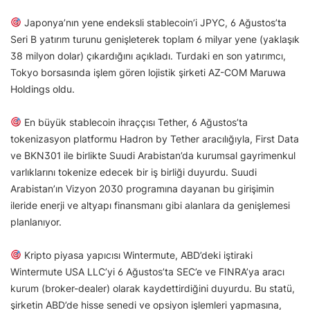
Japonya’nın yene endeksli stablecoin’i JPYC, 6 Ağustos’ta
Seri B yatırım turunu genişleterek toplam 6 milyar yene (yaklaşık
38 milyon dolar) çıkardığını açıkladı. Turdaki en son yatırımcı,
Tokyo borsasında işlem gören lojistik şirketi AZ-COM Maruwa
Holdings oldu.
En büyük stablecoin ihraççısı Tether, 6 Ağustos’ta
tokenizasyon platformu Hadron by Tether aracılığıyla, First Data
ve BKN301 ile birlikte Suudi Arabistan’da kurumsal gayrimenkul
varlıklarını tokenize edecek bir iş birliği duyurdu. Suudi
Arabistan’ın Vizyon 2030 programına dayanan bu girişimin
ileride enerji ve altyapı finansmanı gibi alanlara da genişlemesi
planlanıyor.
Kripto piyasa yapıcısı Wintermute, ABD’deki iştiraki
Wintermute USA LLC’yi 6 Ağustos’ta SEC’e ve FINRA’ya aracı
kurum (broker-dealer) olarak kaydettirdiğini duyurdu. Bu statü,
şirketin ABD’de hisse senedi ve opsiyon işlemleri yapmasına,