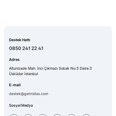
Destek Hattı
0850 241 22 41
Adres
Altunizade Mah. İnci Çıkmazı Sokak No:3 Daire:3
Üsküdar İstanbul
E-mail
destek@getmidas.com
Sosyal Medya