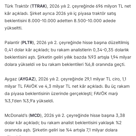
Türk Traktör (
TTRAK
), 2026 yılı 2. çeyreğinde 696 milyon TL net
kâr açıkladı. Şirket ayrıca 2026 yılı iç piyasa traktör satış
beklentisini 8.000-10.000 adetten 8.500-10.000 adede
yükseltti.
Palantir (
PLTR
), 2026 yılı 2. çeyreğinde hisse başına düzeltilmiş
0,41 dolar kâr açıkladı; bu rakam analistlerin 0,34-0,35 dolarlık
beklentisini aştı. Şirketin geliri yıllık bazda %93 artışla 1,94 milyar
dolara yükseldi ve bu rakam beklentileri %6,8 oranında geçti.
Aygaz (
AYGAZ
), 2026 yılı 2. çeyreğinde 29,1 milyar TL ciro, 1,1
milyar TL FAVÖK ve 4,3 milyar TL net kâr açıkladı. Bu üç rakam
da piyasa beklentisinin üzerinde gerçekleşti; FAVÖK marjı
%3,1’den %3,9’a yükseldi.
McDonald’s (
MCD
), 2026 yılı 2. çeyreğinde hisse başına 3,38
dolar kâr açıkladı; bu rakam analist beklentisini yaklaşık %2
oranında aştı. Şirketin geliri ise %4 artışla 7,1 milyar dolara