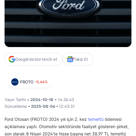
Google'da bizi tercih et
Takip Et
FROTO
-0,64%
Yayın Tarihi •
2024-10-18
• 14:36:43
Güncelleme
• 2025-08-06 •
12:43:31
Ford Otosan (FROTO) 2024 yılı için 2. kez
temettü
ödemesi
açıklaması yaptı. Otomotiv sektöründe faaliyet gösteren şirket,
son olarak 8 Nisan 2024’te hisse başına net 38,97 TL temettü