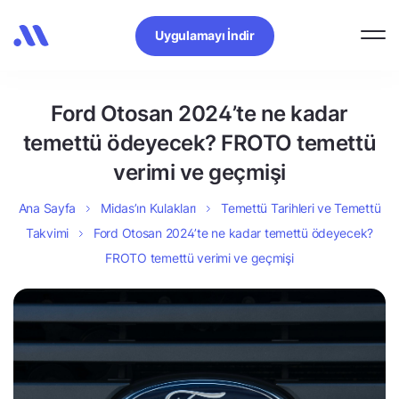
Uygulamayı İndir
Ford Otosan 2024’te ne kadar
temettü ödeyecek? FROTO temettü
verimi ve geçmişi
Ana Sayfa
Midas’ın Kulakları
Temettü Tarihleri ve Temettü
Takvimi
Ford Otosan 2024’te ne kadar temettü ödeyecek?
FROTO temettü verimi ve geçmişi