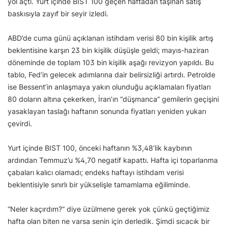
yol açtı. Yurt içinde BIST 100 geçen haftadan taşınan satış
baskısıyla zayıf bir seyir izledi.
ABD’de cuma günü açıklanan istihdam verisi 80 bin kişilik artış
beklentisine karşın 23 bin kişilik düşüşle geldi; mayıs-haziran
döneminde de toplam 103 bin kişilik aşağı revizyon yapıldı. Bu
tablo, Fed’in gelecek adımlarına dair belirsizliği artırdı. Petrolde
ise Bessent’in anlaşmaya yakın olunduğu açıklamaları fiyatları
80 doların altına çekerken, İran’ın “düşmanca” gemilerin geçişini
yasaklayan taslağı haftanın sonunda fiyatları yeniden yukarı
çevirdi.
Yurt içinde BIST 100, önceki haftanın %3,48’lik kaybının
ardından Temmuz’u %4,70 negatif kapattı. Hafta içi toparlanma
çabaları kalıcı olamadı; endeks haftayı istihdam verisi
beklentisiyle sınırlı bir yükselişle tamamlama eğiliminde.
“Neler kaçırdım?” diye üzülmene gerek yok çünkü geçtiğimiz
hafta olan biten ne varsa senin için derledik. Şimdi sıcacık bir