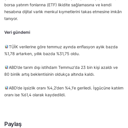
borsa yatırım fonlarına (ETF) likidite sağlamasına ve kendi
hesabına dijital varlık menkul kıymetlerini takas etmesine imkân
tanıyor.
Veri gündemi
TÜİK verilerine göre temmuz ayında enflasyon aylık bazda
%1,78 artarken, yıllık bazda %31,75 oldu.
ABD’de tarım dışı istihdam Temmuz’da 23 bin kişi azaldı ve
80 binlik artış beklentisinin oldukça altında kaldı.
ABD’de işsizlik oranı %4,2’den %4,1’e geriledi. İşgücüne katılım
oranı ise %61,4 olarak kaydedildi.
Paylaş