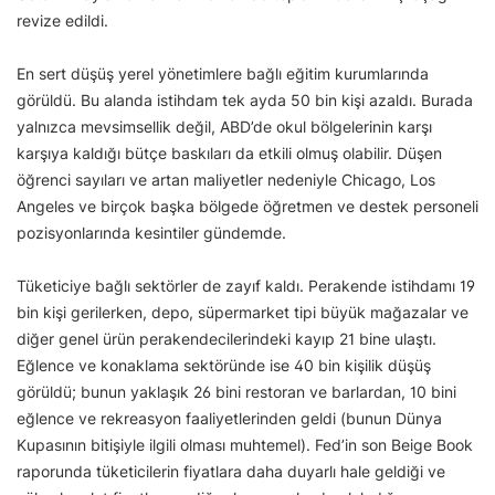
revize edildi.
En sert düşüş yerel yönetimlere bağlı eğitim kurumlarında
görüldü. Bu alanda istihdam tek ayda 50 bin kişi azaldı. Burada
yalnızca mevsimsellik değil, ABD’de okul bölgelerinin karşı
karşıya kaldığı bütçe baskıları da etkili olmuş olabilir. Düşen
öğrenci sayıları ve artan maliyetler nedeniyle Chicago, Los
Angeles ve birçok başka bölgede öğretmen ve destek personeli
pozisyonlarında kesintiler gündemde.
Tüketiciye bağlı sektörler de zayıf kaldı. Perakende istihdamı 19
bin kişi gerilerken, depo, süpermarket tipi büyük mağazalar ve
diğer genel ürün perakendecilerindeki kayıp 21 bine ulaştı.
Eğlence ve konaklama sektöründe ise 40 bin kişilik düşüş
görüldü; bunun yaklaşık 26 bini restoran ve barlardan, 10 bini
eğlence ve rekreasyon faaliyetlerinden geldi (bunun Dünya
Kupasının bitişiyle ilgili olması muhtemel). Fed’in son Beige Book
raporunda tüketicilerin fiyatlara daha duyarlı hale geldiği ve