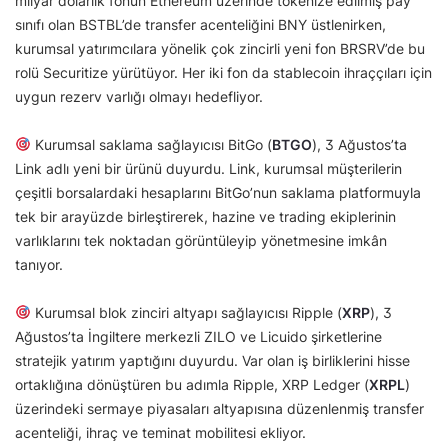
milyar dolarlık fonun Ethereum üzerinde tokenize edilmiş pay
sınıfı olan BSTBL’de transfer acenteliğini BNY üstlenirken,
kurumsal yatırımcılara yönelik çok zincirli yeni fon BRSRV’de bu
rolü Securitize yürütüyor. Her iki fon da stablecoin ihraççıları için
uygun rezerv varlığı olmayı hedefliyor.
Kurumsal saklama sağlayıcısı BitGo (
BTGO
), 3 Ağustos’ta
Link adlı yeni bir ürünü duyurdu. Link, kurumsal müşterilerin
çeşitli borsalardaki hesaplarını BitGo’nun saklama platformuyla
tek bir arayüzde birleştirerek, hazine ve trading ekiplerinin
varlıklarını tek noktadan görüntüleyip yönetmesine imkân
tanıyor.
Kurumsal blok zinciri altyapı sağlayıcısı Ripple (
XRP
), 3
Ağustos’ta İngiltere merkezli ZILO ve Licuido şirketlerine
stratejik yatırım yaptığını duyurdu. Var olan iş birliklerini hisse
ortaklığına dönüştüren bu adımla Ripple, XRP Ledger (
XRPL
)
üzerindeki sermaye piyasaları altyapısına düzenlenmiş transfer
acenteliği, ihraç ve teminat mobilitesi ekliyor.