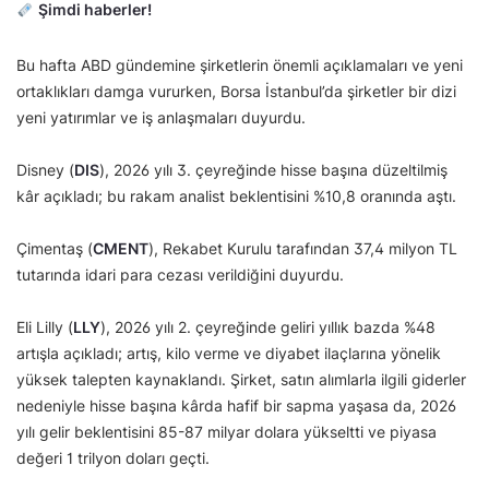
Şimdi haberler!
Bu hafta ABD gündemine şirketlerin önemli açıklamaları ve yeni
ortaklıkları damga vururken, Borsa İstanbul’da şirketler bir dizi
yeni yatırımlar ve iş anlaşmaları duyurdu.
Disney (
DIS
), 2026 yılı 3. çeyreğinde hisse başına düzeltilmiş
kâr açıkladı; bu rakam analist beklentisini %10,8 oranında aştı.
Çimentaş (
CMENT
), Rekabet Kurulu tarafından 37,4 milyon TL
tutarında idari para cezası verildiğini duyurdu.
Eli Lilly (
LLY
), 2026 yılı 2. çeyreğinde geliri yıllık bazda %48
artışla açıkladı; artış, kilo verme ve diyabet ilaçlarına yönelik
yüksek talepten kaynaklandı. Şirket, satın alımlarla ilgili giderler
nedeniyle hisse başına kârda hafif bir sapma yaşasa da, 2026
yılı gelir beklentisini 85-87 milyar dolara yükseltti ve piyasa
değeri 1 trilyon doları geçti.