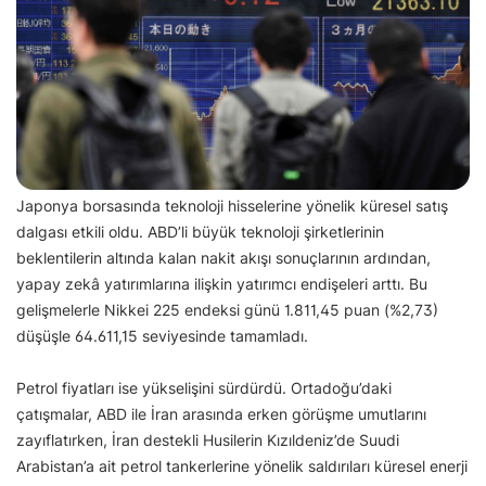
Japonya borsasında teknoloji hisselerine yönelik küresel satış
dalgası etkili oldu. ABD’li büyük teknoloji şirketlerinin
beklentilerin altında kalan nakit akışı sonuçlarının ardından,
yapay zekâ yatırımlarına ilişkin yatırımcı endişeleri arttı. Bu
gelişmelerle Nikkei 225 endeksi günü 1.811,45 puan (%2,73)
düşüşle 64.611,15 seviyesinde tamamladı.
Petrol fiyatları ise yükselişini sürdürdü. Ortadoğu’daki
çatışmalar, ABD ile İran arasında erken görüşme umutlarını
zayıflatırken, İran destekli Husilerin Kızıldeniz’de Suudi
Arabistan’a ait petrol tankerlerine yönelik saldırıları küresel enerji