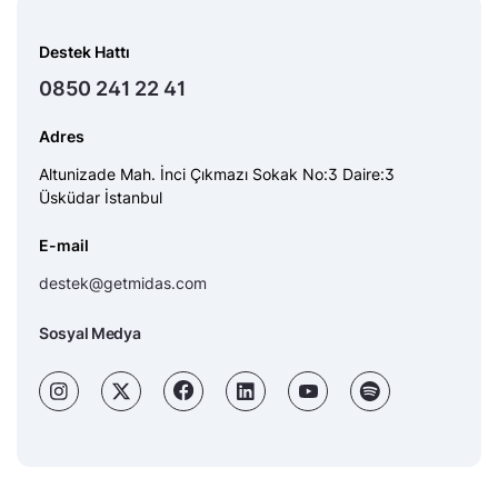
Destek Hattı
0850 241 22 41
Adres
Altunizade Mah. İnci Çıkmazı Sokak No:3 Daire:3
Üsküdar İstanbul
E-mail
destek@getmidas.com
Sosyal Medya