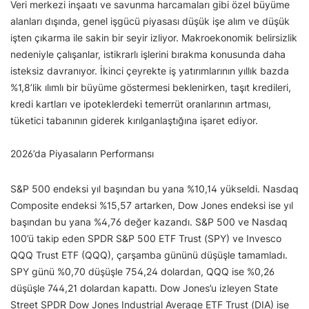
Veri merkezi inşaatı ve savunma harcamaları gibi özel büyüme
alanları dışında, genel işgücü piyasası düşük işe alım ve düşük
işten çıkarma ile sakin bir seyir izliyor. Makroekonomik belirsizlik
nedeniyle çalışanlar, istikrarlı işlerini bırakma konusunda daha
isteksiz davranıyor. İkinci çeyrekte iş yatırımlarının yıllık bazda
%1,8’lik ılımlı bir büyüme göstermesi beklenirken, taşıt kredileri,
kredi kartları ve ipoteklerdeki temerrüt oranlarının artması,
tüketici tabanının giderek kırılganlaştığına işaret ediyor.
2026’da Piyasaların Performansı
S&P 500 endeksi yıl başından bu yana %10,14 yükseldi. Nasdaq
Composite endeksi %15,57 artarken, Dow Jones endeksi ise yıl
başından bu yana %4,76 değer kazandı. S&P 500 ve Nasdaq
100’ü takip eden SPDR S&P 500 ETF Trust (SPY) ve Invesco
QQQ Trust ETF (QQQ), çarşamba gününü düşüşle tamamladı.
SPY günü %0,70 düşüşle 754,24 dolardan, QQQ ise %0,26
düşüşle 744,21 dolardan kapattı. Dow Jones’u izleyen State
Street SPDR Dow Jones Industrial Average ETF Trust (DIA) ise