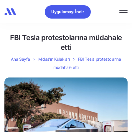
Uygulamayı İndir
FBI Tesla protestolarına müdahale
etti
Ana Sayfa
Midas’ın Kulakları
FBI Tesla protestolarına
müdahale etti