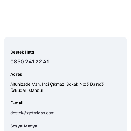
Destek Hattı
0850 241 22 41
Adres
Altunizade Mah. İnci Çıkmazı Sokak No:3 Daire:3
Üsküdar İstanbul
E-mail
destek@getmidas.com
Sosyal Medya