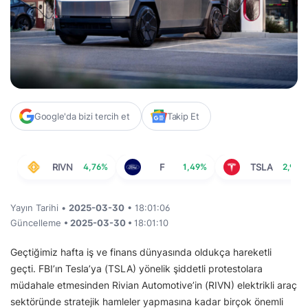
Google'da bizi tercih et
Takip Et
RIVN
4,76%
F
1,49%
TSLA
2,96%
Yayın Tarihi •
2025-03-30
• 18:01:06
Güncelleme
• 2025-03-30 •
18:01:10
Geçtiğimiz hafta iş ve finans dünyasında oldukça hareketli
geçti. FBI’ın Tesla’ya (TSLA) yönelik şiddetli protestolara
müdahale etmesinden Rivian Automotive’in (RIVN) elektrikli araç
sektöründe stratejik hamleler yapmasına kadar birçok önemli