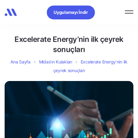
Uygulamayı İndir
Excelerate Energy’nin ilk çeyrek
sonuçları
Ana Sayfa
Midas’ın Kulakları
Excelerate Energy’nin ilk
çeyrek sonuçları