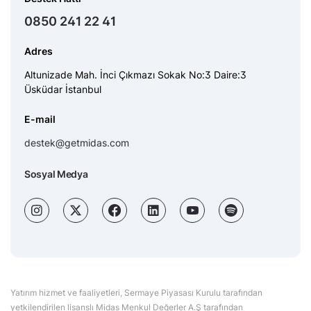
0850 241 22 41
Adres
Altunizade Mah. İnci Çıkmazı Sokak No:3 Daire:3
Üsküdar İstanbul
E-mail
destek@getmidas.com
Sosyal Medya
Yatırım hizmet ve faaliyetleri, Sermaye Piyasası Kurulu tarafından
yetkilendirilen lisanslı Midas Menkul Değerler A.Ş tarafından