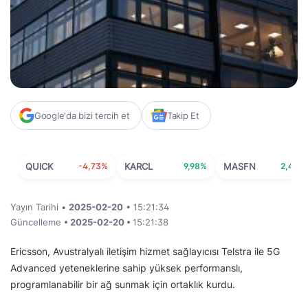
Google'da bizi tercih et
Takip Et
QUICK
-4,73%
KARCL
9,98%
MASFN
2,44%
Yayın Tarihi •
2025-02-20
• 15:21:34
Güncelleme
• 2025-02-20 •
15:21:38
Ericsson, Avustralyalı iletişim hizmet sağlayıcısı Telstra ile 5G
Advanced yeteneklerine sahip yüksek performanslı,
programlanabilir bir ağ sunmak için ortaklık kurdu.