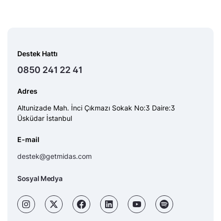
Destek Hattı
0850 241 22 41
Adres
Altunizade Mah. İnci Çıkmazı Sokak No:3 Daire:3
Üsküdar İstanbul
E-mail
destek@getmidas.com
Sosyal Medya