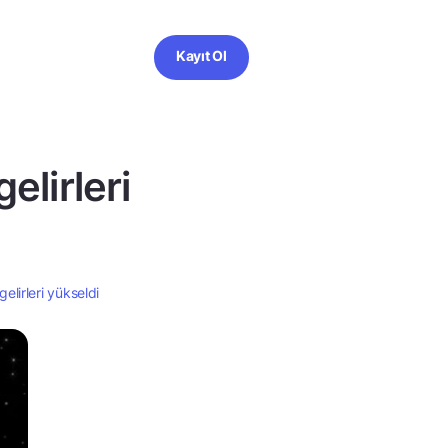
Kayıt Ol
elirleri
elirleri yükseldi