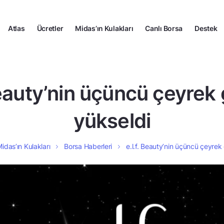
Atlas
Ücretler
Midas’ın Kulakları
Canlı Borsa
Destek
Beauty’nin üçüncü çeyrek g
yükseldi
idas’ın Kulakları
Borsa Haberleri
e.l.f. Beauty’nin üçüncü çeyrek g