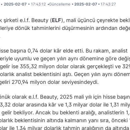
i •
2025-02-07
• 17:43:12
•
Güncelleme
• 2025-02-07 •
17:43:27
şirketi e.l.f. Beauty (
ELF
), mali üçüncü çeyrekte bekle
ileriye dönük tahminlerini düşürmesinin ardından değ
.
isse başına 0,74 dolar kâr elde etti. Bu rakam, analist
leriyle uyumlu ve geçen yılın aynı dönemine göre deği
 gelir ise 355,32 milyon dolar olarak gerçekleşti ve 32
olarlık analist beklentisini aştı. Geçen yılın aynı döne
 geliri 270,94 milyon dolar seviyesindeydi.
önük olarak e.l.f. Beauty, 2025 mali yılı için hisse başı
 3,32 dolar arasında kâr ve 1,3 milyar dolar ile 1,31 mil
gelir bekliyor. Ancak bu beklenti aralığı, analistlerin 1
larlık beklentisinin altında kalmanın yanı sıra, önceki 
lar ile 1,34 milyar dolarlık tahmin aralığının da altında 