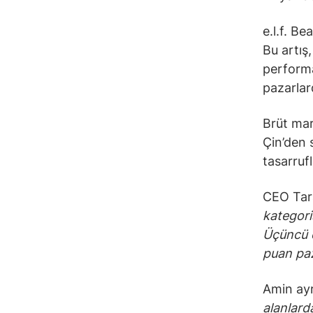
e.l.f. B
Bu artış
perform
pazarlar
Brüt mar
Çin’den 
tasarruf
CEO Tar
kategori
Üçüncü ç
puan paz
Amin ayr
alanlard