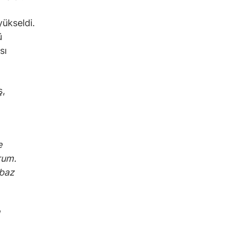
yükseldi.
ü
sı
ş,
t
e
rum.
 baz