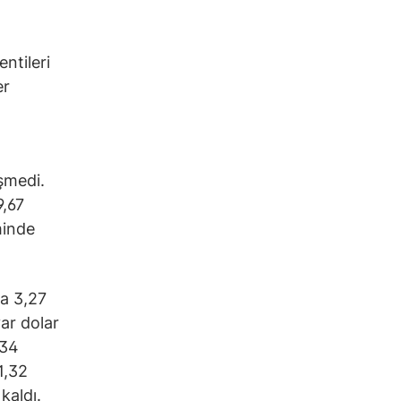
ntileri
er
şmedi.
9,67
minde
na 3,27
yar dolar
,34
1,32
kaldı.