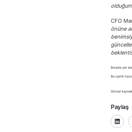
olduğum
CFO Man
önüne alı
benimsiy
güncelle
beklentis
Burada yer ala
Bu içerik hazı
Görsel kaynak
Paylaş