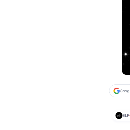
Google
ELF