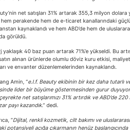
eauty’nin net satışları 31% artarak 355,3 milyon dolara 
, hem perakende hem de e-ticaret kanallarındaki güçl
anstan kaynaklandı ve hem ABD’de hem de uluslarara
da görüldü.
j yaklaşık 40 baz puan artarak 71%’e yükseldi. Bu artı
satın alınan ürünlerde olumlu döviz kuru etkisi, maliye
ları ve envanter düzenlemelerinden kaynaklandı.
ang Amin, “
e.l.f. Beauty ekibinin bir kez daha tutarlı v
sinde lider bir büyüme göstermesinden gurur duyuyo
eyrekte net satışlarımızı 31% artırdık ve ABD’de 220
ar payı kazandık
.” dedi.
ıca, “
Dijital, renkli kozmetik, cilt bakımı ve uluslararası
aki potansiyeli açığa çıkarmanın henüz başlangıcında