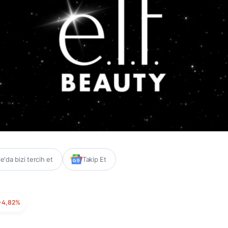
'da bizi tercih et
Takip Et
-4,82%