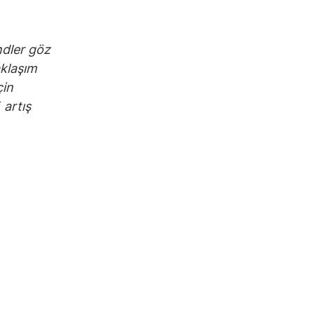
ndler göz
aklaşım
çin
 artış