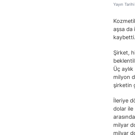
Yayın Tarih
Kozmetik 
aşsa da 
kaybetti
Şirket, h
beklenti
Üç aylık
milyon d
şirketin
İleriye d
dolar ile
arasında 
milyar do
milyar do