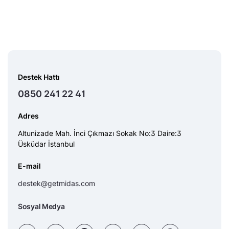
Destek Hattı
0850 241 22 41
Adres
Altunizade Mah. İnci Çıkmazı Sokak No:3 Daire:3
Üsküdar İstanbul
E-mail
destek@getmidas.com
Sosyal Medya