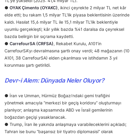
TL’ye yükseldi (2025: 41,4 milyar TL).
●
OYAK Çimento (OYAKC)
, ikinci çeyrekte 2 milyar TL net kâr
elde etti; bu rakam 1,5 milyar TL’lik piyasa beklentisinin üzerinde
kaldı. Hasılat 15,6 milyar TL ile 15,1 milyar TL’lik beklentiyle
uyumlu gerçekleşti; kâr yıllık bazda %41 daralsa da çeyreksel
bazda belirgin bir sıçrama kaydetti.
●
CarrefourSA (CRFSA)
, Rekabet Kurulu, A101’in
CarrefourSA’yı devralmasına şartlı onay verdi; 48 mağazanın (10
A101, 38 CarrefourSA) elden çıkarılması ve istihdamın 3 yıl
korunması şartı getirildi.
Devr-i Alem: Dünyada Neler Oluyor?
● İran ve Umman, Hürmüz Boğazı’ndaki gemi trafiğini
yönetmek amacıyla “merkezi bir geçiş koridoru” oluşturmayı
planlıyor; anlaşma kapsamında ABD ve İsrail gemilerinin
boğazdan geçişi yasaklanacak.
● Trump, İran ile yakında anlaşmaya varabileceklerini açıkladı;
Tahran ise bunu “başarısız bir tiyatro diplomasisi” olarak