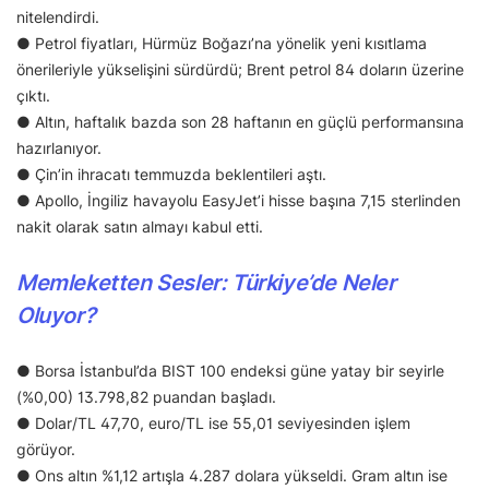
nitelendirdi.
● Petrol fiyatları, Hürmüz Boğazı’na yönelik yeni kısıtlama
önerileriyle yükselişini sürdürdü; Brent petrol 84 doların üzerine
çıktı.
● Altın, haftalık bazda son 28 haftanın en güçlü performansına
hazırlanıyor.
● Çin’in ihracatı temmuzda beklentileri aştı.
● Apollo, İngiliz havayolu EasyJet’i hisse başına 7,15 sterlinden
nakit olarak satın almayı kabul etti.
Memleketten Sesler: Türkiye’de Neler
Oluyor?
● Borsa İstanbul’da BIST 100 endeksi güne yatay bir seyirle
(%0,00) 13.798,82 puandan başladı.
● Dolar/TL 47,70, euro/TL ise 55,01 seviyesinden işlem
görüyor.
● Ons altın %1,12 artışla 4.287 dolara yükseldi. Gram altın ise