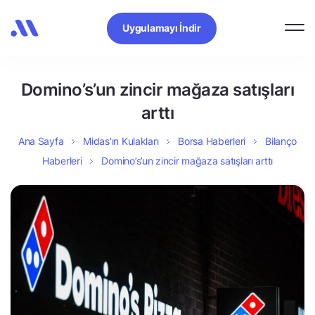
Uygulamayı İndir
Domino’s’un zincir mağaza satışları
arttı
Ana Sayfa
Midas’ın Kulakları
Borsa Haberleri
Bilanço
Haberleri
Domino’s’un zincir mağaza satışları arttı