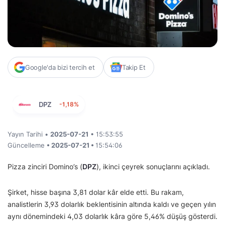
Google'da bizi tercih et
Takip Et
DPZ
-1,18%
Yayın Tarihi •
2025-07-21
• 15:53:55
Güncelleme
• 2025-07-21 •
15:54:06
Pizza zinciri Domino’s (
DPZ
), ikinci çeyrek sonuçlarını açıkladı.
Şirket, hisse başına 3,81 dolar kâr elde etti. Bu rakam,
analistlerin 3,93 dolarlık beklentisinin altında kaldı ve geçen yılın
aynı dönemindeki 4,03 dolarlık kâra göre 5,46% düşüş gösterdi.