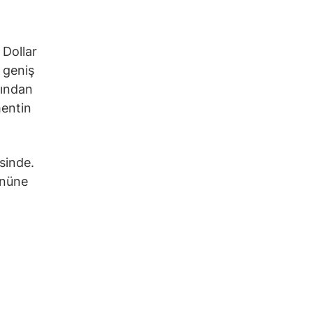
 Dollar
 geniş
afından
mentin
sinde.
önüne