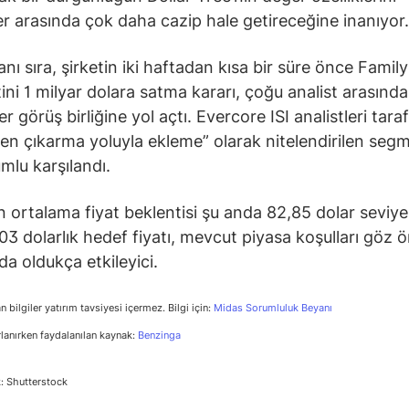
ler arasında çok daha cazip hale getireceğine inanıyor.
nı sıra, şirketin iki haftadan kısa bir süre önce Family
ni 1 milyar dolara satma kararı, çoğu analist arasında
er görüş birliğine yol açtı. Evercore ISI analistleri tar
en çıkarma yoluyla ekleme” olarak nitelendirilen seg
umlu karşılandı.
in ortalama fiyat beklentisi şu anda 82,85 dolar seviye
 103 dolarlık hedef fiyatı, mevcut piyasa koşulları göz 
da oldukça etkileyici.
n bilgiler yatırım tavsiyesi içermez. Bilgi için:
Midas Sorumluluk Beyanı
rlanırken faydalanılan kaynak:
Benzinga
: Shutterstock