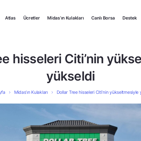
Atlas
Ücretler
Midas’ın Kulakları
Canlı Borsa
Destek
ee hisseleri Citi’nin yüks
yükseldi
yfa
Midas’ın Kulakları
Dollar Tree hisseleri Citi’nin yükseltmesiyle