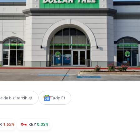
'da bizi tercih et
Takip Et
R
-1,65%
KEY
0,02%