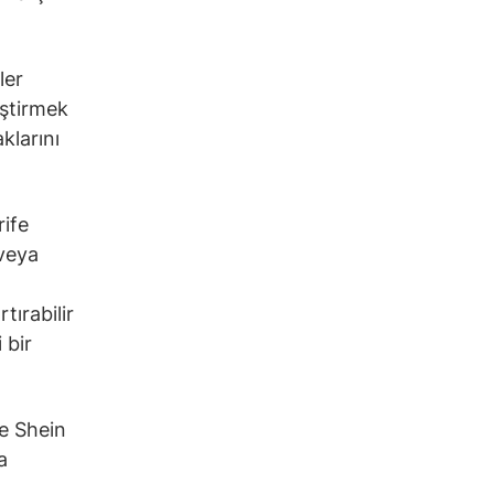
ler
iştirmek
klarını
rife
 veya
tırabilir
 bir
ve Shein
a