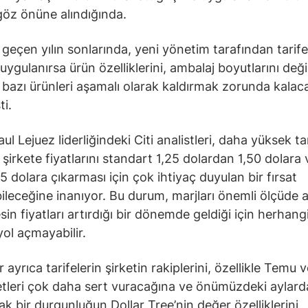
göz önüne alındığında.
geçen yılın sonlarında, yeni yönetim tarafından tarife
uygulanırsa ürün özelliklerini, ambalaj boyutlarını değ
 bazı ürünleri aşamalı olarak kaldırmak zorunda kalaca
ti.
l Lejuez liderliğindeki Citi analistleri, daha yüksek ta
n şirkete fiyatlarını standart 1,25 dolardan 1,50 dolara
5 dolara çıkarması için çok ihtiyaç duyulan bir fırsat
ileceğine inanıyor. Bu durum, marjları önemli ölçüde ar
in fiyatları artırdığı bir dönemde geldiği için herhangi
yol açmayabilir.
r ayrıca tarifelerin şirketin rakiplerini, özellikle Temu 
ketleri çok daha sert vuracağına ve önümüzdeki aylard
k bir durgunluğun Dollar Tree’nin değer özelliklerini