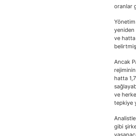
oranlar 
Yönetim 
yeniden 
ve hatta
belirtmiş
Ancak Pau
rejimini
hatta 1,7
sağlayab
ve herkes
tepkiye 
Analistle
gibi şir
yaşanaca