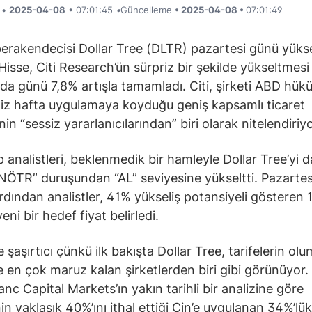
i •
2025-04-08
• 07:01:45
•
Güncelleme
• 2025-04-08 •
07:01:49
perakendecisi Dollar Tree (DLTR) pazartesi günü yükse
 Hisse, Citi Research’ün sürpriz bir şekilde yükseltmesi
da günü 7,8% artışla tamamladı. Citi, şirketi ABD hük
iz hafta uygulamaya koyduğu geniş kapsamlı ticaret
inin “sessiz yararlanıcılarından” biri olarak nitelendiriyo
p analistleri, beklenmedik bir hamleyle Dollar Tree’yi 
NÖTR” duruşundan “AL” seviyesine yükseltti. Pazarte
 ardından analistler, 41% yükseliş potansiyeli gösteren 
yeni bir hedef fiyat belirledi.
 şaşırtıcı çünkü ilk bakışta Dollar Tree, tarifelerin ol
ne en çok maruz kalan şirketlerden biri gibi görünüyor. 
nc Capital Markets’ın yakın tarihli bir analizine göre
in yaklaşık 40%’ını ithal ettiği Çin’e uygulanan 34%’lük 