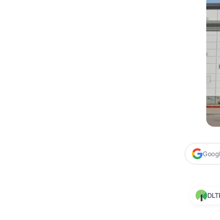
Google
DLT