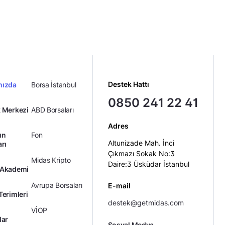
Destek Hattı
mızda
Borsa İstanbul
0850 241 22 41
 Merkezi
ABD Borsaları
Adres
ın
Fon
Altunizade Mah. İnci
arı
Çıkmazı Sokak No:3
Midas Kripto
Daire:3 Üsküdar İstanbul
 Akademi
Avrupa Borsaları
E-mail
Terimleri
destek@getmidas.com
VİOP
lar
Sosyal Medya