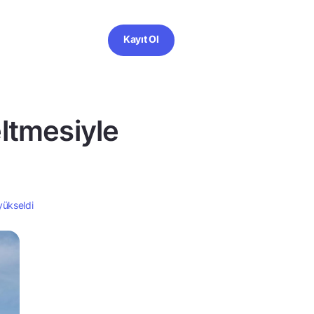
Kayıt Ol
eltmesiyle
 yükseldi