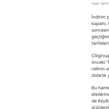
Yayın Tarih
İndirim 
kapattı.
sonrasın
geçtiğim
tarifeler
Citigrou
önceki “
rallinin
dolarlık 
Bu hamle
etkileri
de KeyBa
ürünlerin