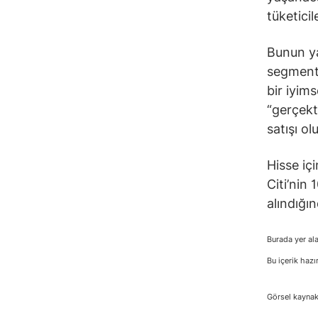
tüketici
Bunun ya
segmenti
bir iyims
“gerçekt
satışı ol
Hisse iç
Citi’nin
alındığın
Burada yer ala
Bu içerik hazı
Görsel kaynak