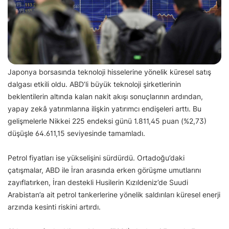
Japonya borsasında teknoloji hisselerine yönelik küresel satış
dalgası etkili oldu. ABD’li büyük teknoloji şirketlerinin
beklentilerin altında kalan nakit akışı sonuçlarının ardından,
yapay zekâ yatırımlarına ilişkin yatırımcı endişeleri arttı. Bu
gelişmelerle Nikkei 225 endeksi günü 1.811,45 puan (%2,73)
düşüşle 64.611,15 seviyesinde tamamladı.
Petrol fiyatları ise yükselişini sürdürdü. Ortadoğu’daki
çatışmalar, ABD ile İran arasında erken görüşme umutlarını
zayıflatırken, İran destekli Husilerin Kızıldeniz’de Suudi
Arabistan’a ait petrol tankerlerine yönelik saldırıları küresel enerji
arzında kesinti riskini artırdı.