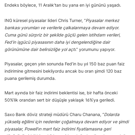
Endeks böylece, 11 Aralık’tan bu yana en iyi gününü yaşadı.
ING küresel piyasalar lideri Chris Turner, “
Piyasalar merkez
bankası yorumları ve verilerle çalkalanmaya devam ediyor.
Cuma günü sürpriz bir şekilde güçlü gelen istihdam verileri,
Fed’in işgücü piyasasının daha iyi dengelendiğine dair
görünümüne dair belirsizliğe yol açtı
.” yorumunu yapıyor.
Piyasalar, geçen yılın sonunda Fed’in bu yıl 150 baz puan faiz
indirimine gitmesini bekliyordu ancak bu oran şimdi 120 baz
puana gerilemiş durumda.
Mart ayında bir faiz indirimi beklentisi ise, bir hafta önceki
50%’lik orandan sert bir düşüşle yaklaşık 16%’ya geriledi.
Saxo Bank döviz strateji müdürü Charu Chanana, “
Dolarda
yükseliş eğilimi için nedenler çoğalmaya devam ediyor ve şimdi
piyasalar, Powell’ın mart faiz indirimi fiyatlamasına geri