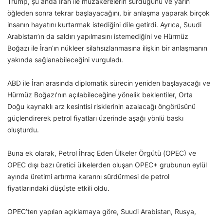
Trump, şu anda İran ile müzakerelerin sürdüğünü ve yarın
öğleden sonra tekrar başlayacağını, bir anlaşma yaparak birçok
insanın hayatını kurtarmak istediğini dile getirdi. Ayrıca, Suudi
Arabistan’ın da saldırı yapılmasını istemediğini ve Hürmüz
Boğazı ile İran’ın nükleer silahsızlanmasına ilişkin bir anlaşmanın
yakında sağlanabileceğini vurguladı.
ABD ile İran arasında diplomatik sürecin yeniden başlayacağı ve
Hürmüz Boğazı’nın açılabileceğine yönelik beklentiler, Orta
Doğu kaynaklı arz kesintisi risklerinin azalacağı öngörüsünü
güçlendirerek petrol fiyatları üzerinde aşağı yönlü baskı
oluşturdu.
Buna ek olarak, Petrol İhraç Eden Ülkeler Örgütü (OPEC) ve
OPEC dışı bazı üretici ülkelerden oluşan OPEC+ grubunun eylül
ayında üretimi artırma kararını sürdürmesi de petrol
fiyatlarındaki düşüşte etkili oldu.
OPEC’ten yapılan açıklamaya göre, Suudi Arabistan, Rusya,