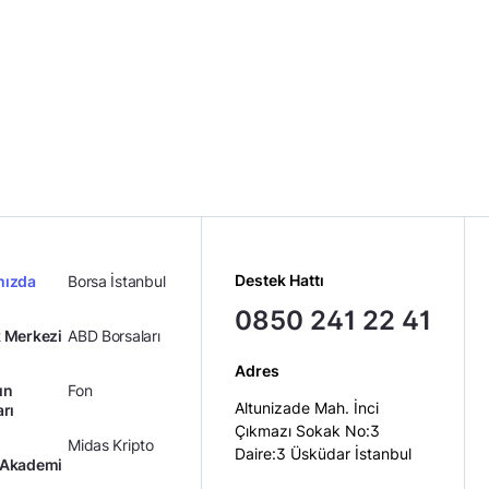
Destek Hattı
mızda
Borsa İstanbul
0850 241 22 41
 Merkezi
ABD Borsaları
Adres
ın
Fon
Altunizade Mah. İnci
arı
Çıkmazı Sokak No:3
Midas Kripto
Daire:3 Üsküdar İstanbul
 Akademi