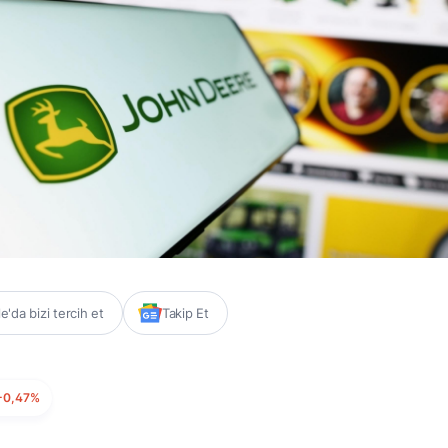
'da bizi tercih et
Takip Et
-0,47%