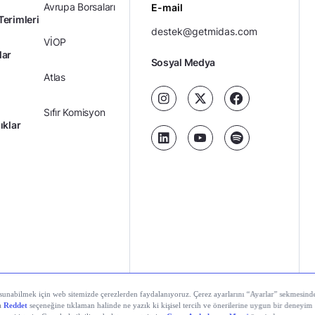
Avrupa Borsaları
E-mail
Terimleri
destek@getmidas.com
VİOP
lar
Sosyal Medya
Atlas
Sıfır Komisyon
ıklar
Kredili Yatırım
Ücretler
Kariyer
Kişisel