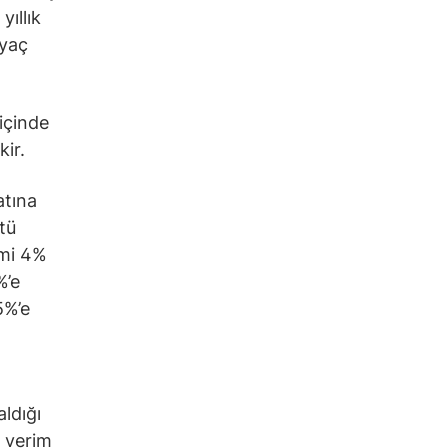
yıllık
iyaç
içinde
ir.
atına
tü
imi 4%
%’e
5%’e
aldığı
, verim