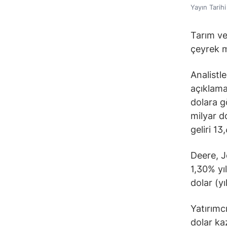
Yayın Tarih
Tarım ve
çeyrek m
Analistle
açıklama
dolara g
milyar d
geliri 13
Deere, J
1,30% yı
dolar (yı
Yatırımc
dolar ka