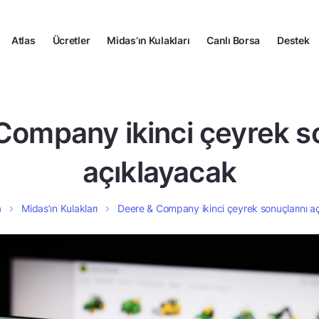
Atlas
Ücretler
Midas’ın Kulakları
Canlı Borsa
Destek
Company ikinci çeyrek so
açıklayacak
a
Midas’ın Kulakları
Deere & Company ikinci çeyrek sonuçlarını a