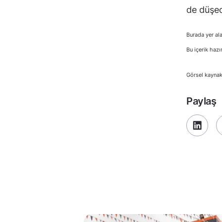
de düşec
Burada yer ala
Bu içerik hazı
Görsel kaynak
Paylaş