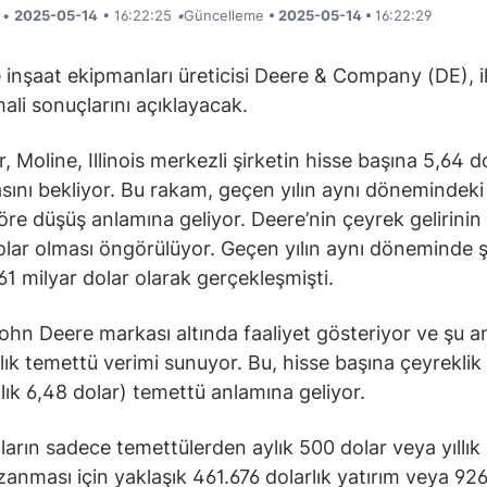
i •
2025-05-14
• 16:22:25
•
Güncelleme
• 2025-05-14 •
16:22:29
 inşaat ekipmanları üreticisi Deere & Company (DE), i
ali sonuçlarını açıklayacak.
r, Moline, Illinois merkezli şirketin hisse başına 5,64 d
sını bekliyor. Bu rakam, geçen yılın aynı dönemindeki
öre düşüş anlamına geliyor. Deere’nin çeyrek gelirinin 
olar olması öngörülüyor. Geçen yılın aynı döneminde ş
,61 milyar dolar olarak gerçekleşmişti.
ohn Deere markası altında faaliyet gösteriyor ve şu 
llık temettü verimi sunuyor. Bu, hisse başına çeyreklik
llık 6,48 dolar) temettü anlamına geliyor.
ıların sadece temettülerden aylık 500 dolar veya yıllık
zanması için yaklaşık 461.676 dolarlık yatırım veya 92