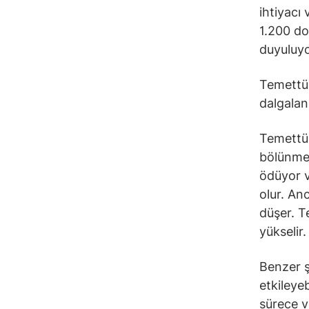
ihtiyacı
1.200 do
duyuluyo
Temettü 
dalgalan
Temettü 
bölünmes
ödüyor v
olur. An
düşer. T
yükselir.
Benzer ş
etkileyeb
sürece v