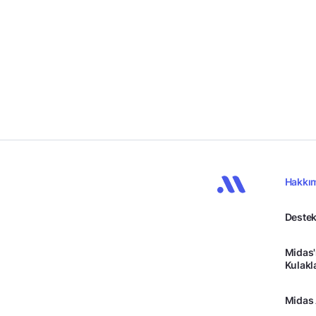
Hakkı
Destek
Midas'
Kulakl
Midas