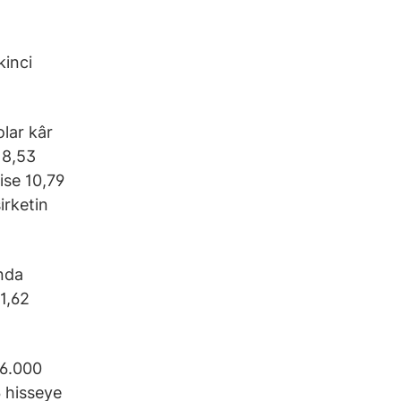
kinci
olar kâr
 8,53
ise 10,79
irketin
anda
 1,62
 6.000
6 hisseye