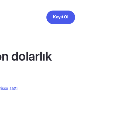
Kayıt Ol
n dolarlık
isse sattı