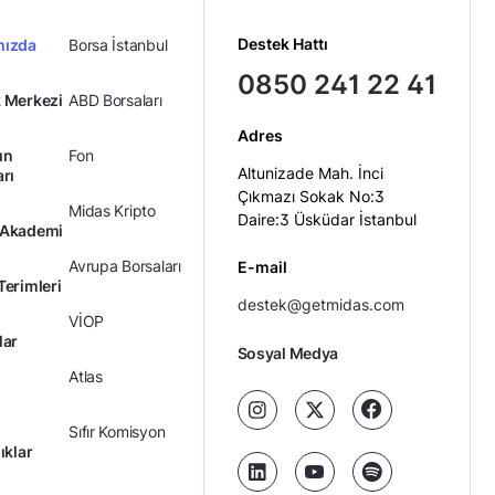
Destek Hattı
mızda
Borsa İstanbul
0850 241 22 41
 Merkezi
ABD Borsaları
Adres
ın
Fon
Altunizade Mah. İnci
arı
Çıkmazı Sokak No:3
Midas Kripto
Daire:3 Üsküdar İstanbul
 Akademi
Avrupa Borsaları
E-mail
Terimleri
destek@getmidas.com
VİOP
lar
Sosyal Medya
Atlas
Sıfır Komisyon
ıklar
Kredili Yatırım