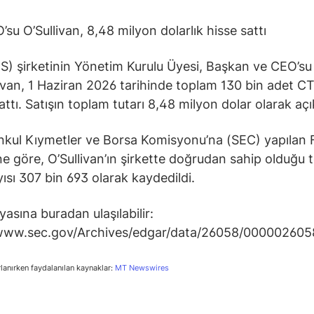
su O’Sullivan, 8,48 milyon dolarlık hisse sattı
) şirketinin Yönetim Kurulu Üyesi, Başkan ve CEO’su
ivan, 1 Haziran 2026 tarihinde toplam 130 bin adet C
attı. Satışın toplam tutarı 8,48 milyon dolar olarak açı
kul Kıymetler ve Borsa Komisyonu’na (SEC) yapılan
ine göre, O’Sullivan’ın şirkette doğrudan sahip olduğu
yısı 307 bin 693 olarak kaydedildi.
asına buradan ulaşılabilir:
/www.sec.gov/Archives/edgar/data/26058/00000260
rlanırken faydalanılan kaynaklar:
MT Newswires