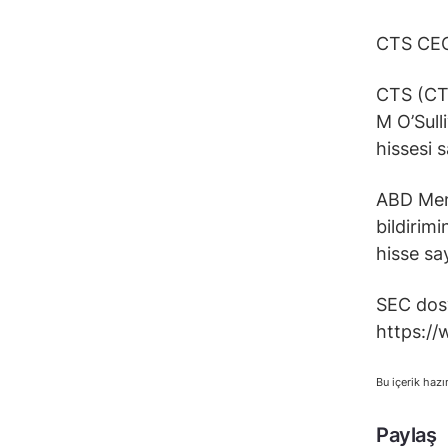
CTS CEO’
CTS (CTS
M O’Sull
hissesi s
ABD Men
bildirim
hisse sa
SEC dosy
https:/
Bu içerik hazı
Paylaş