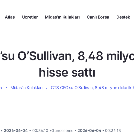
Atlas
Ücretler
Midas’ın Kulakları
Canlı Borsa
Destek
u O’Sullivan, 8,48 milyo
hisse sattı
a
Midas’ın Kulakları
CTS CEO’su O’Sullivan, 8,48 milyon dolarlık h
i •
2026-06-04
• 00:36:10
•
Güncelleme
• 2026-06-04 •
00:36:13