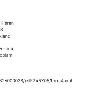
 Kieran
TS
klandı.
 Form 4
 toplam
5826000028/xslF345X05/form4.xml