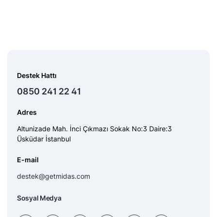
Destek Hattı
0850 241 22 41
Adres
Altunizade Mah. İnci Çıkmazı Sokak No:3 Daire:3
Üsküdar İstanbul
E-mail
destek@getmidas.com
Sosyal Medya