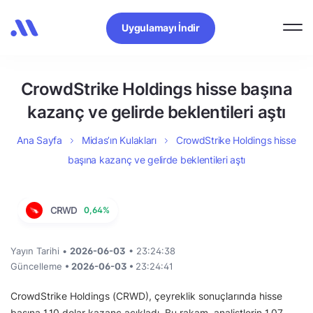
Uygulamayı İndir
CrowdStrike Holdings hisse başına
kazanç ve gelirde beklentileri aştı
Ana Sayfa
Midas’ın Kulakları
CrowdStrike Holdings hisse
başına kazanç ve gelirde beklentileri aştı
CRWD
0,64%
Yayın Tarihi •
2026-06-03
• 23:24:38
Güncelleme
• 2026-06-03 •
23:24:41
CrowdStrike Holdings (CRWD), çeyreklik sonuçlarında hisse
başına 1,10 dolar kazanç açıkladı. Bu rakam, analistlerin 1,07