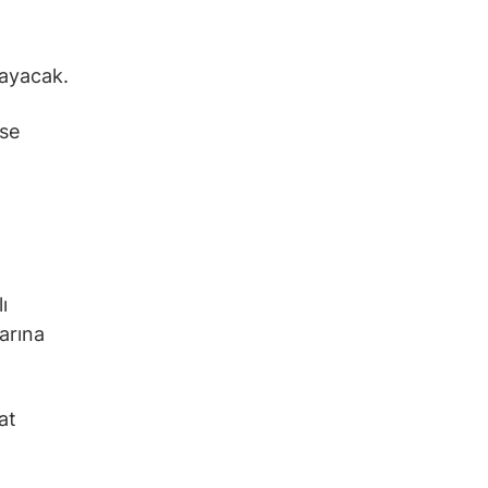
layacak.
sse
ı
larına
at