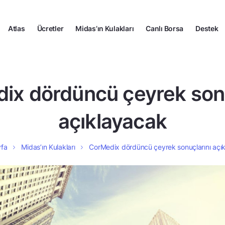
Atlas
Ücretler
Midas’ın Kulakları
Canlı Borsa
Destek
ix dördüncü çeyrek sonu
açıklayacak
yfa
Midas’ın Kulakları
CorMedix dördüncü çeyrek sonuçlarını açı