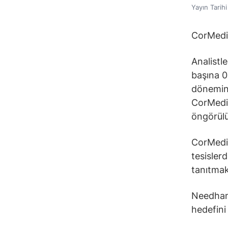
Yayın Tarih
CorMedix
Analistl
başına 0
dönemind
CorMedix
öngörülü
CorMedix
tesislerd
tanıtmak
Needham 
hedefini