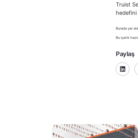
Truist Se
hedefini
Burada yer ala
Bu içerik hazı
Paylaş