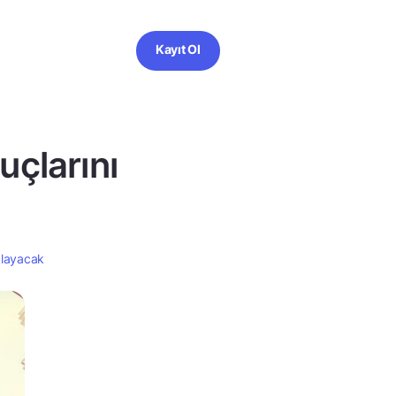
Kayıt Ol
çlarını
klayacak