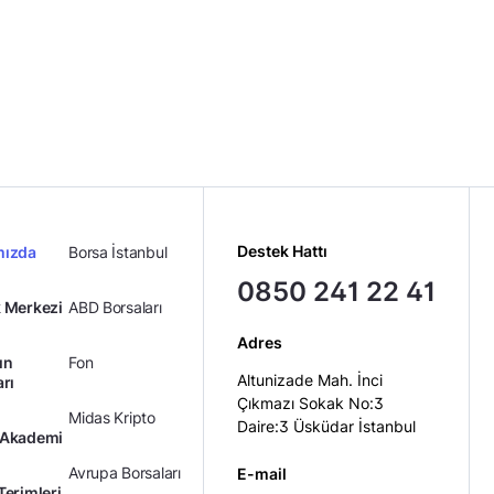
Destek Hattı
mızda
Borsa İstanbul
0850 241 22 41
 Merkezi
ABD Borsaları
Adres
ın
Fon
Altunizade Mah. İnci
arı
Çıkmazı Sokak No:3
Midas Kripto
Daire:3 Üsküdar İstanbul
 Akademi
Avrupa Borsaları
E-mail
Terimleri