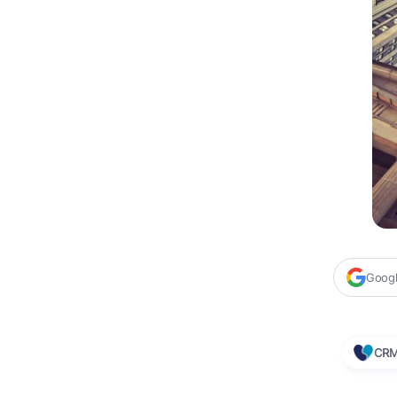
Google
CR