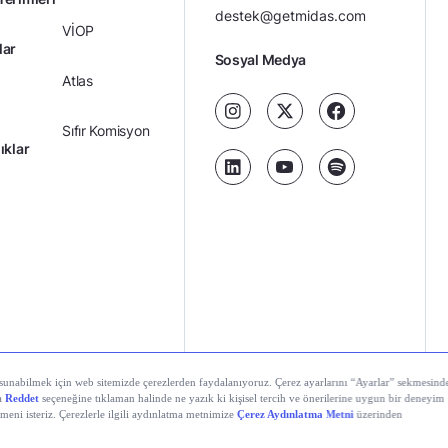
destek@getmidas.com
VİOP
lar
Sosyal Medya
Atlas
Sıfır Komisyon
ıklar
Kredili Yatırım
Ücretler
Kariyer
Kişisel
al Teknolojiler A.Ş. Tüm hakları saklıdır.
Gizlilik
Verilerin
Politikası