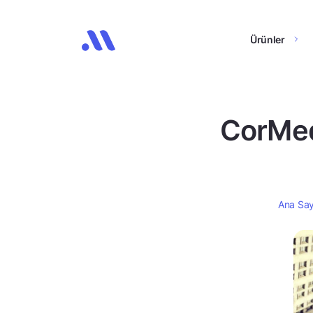
Ürünler
CorMed
Ana Sa