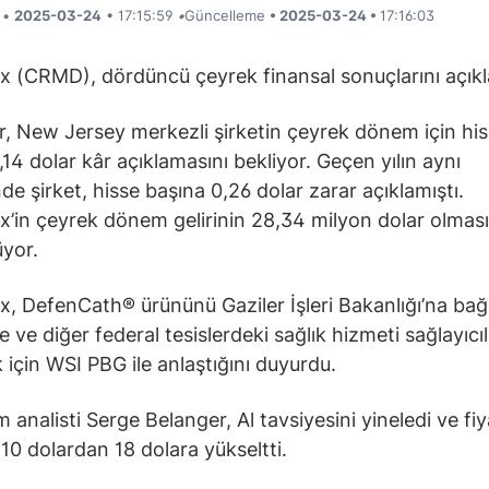
i •
2025-03-24
• 17:15:59
•
Güncelleme
• 2025-03-24 •
17:16:03
 (CRMD), dördüncü çeyrek finansal sonuçlarını açık
er, New Jersey merkezli şirketin çeyrek dönem için hi
,14 dolar kâr açıklamasını bekliyor. Geçen yılın aynı
e şirket, hisse başına 0,26 dolar zarar açıklamıştı.
’in çeyrek dönem gelirinin 28,34 milyon dolar olması
yor.
, DefenCath® ürününü Gaziler İşleri Bakanlığı’na bağl
e ve diğer federal tesislerdeki sağlık hizmeti sağlayıcı
 için WSI PBG ile anlaştığını duyurdu.
analisti Serge Belanger, Al tavsiyesini yineledi ve fiy
 10 dolardan 18 dolara yükseltti.