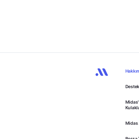
Hakkı
Destek
Midas'
Kulakl
Midas
Borsa 