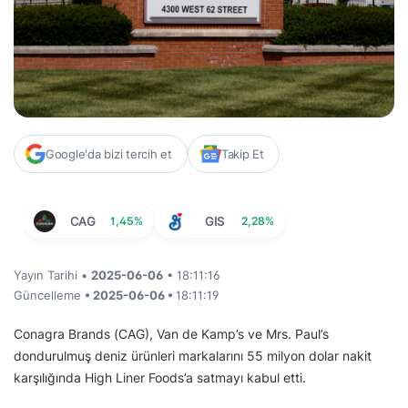
Google'da bizi tercih et
Takip Et
CAG
1,45%
GIS
2,28%
Yayın Tarihi •
2025-06-06
• 18:11:16
Güncelleme
• 2025-06-06 •
18:11:19
Conagra Brands (CAG), Van de Kamp’s ve Mrs. Paul’s
dondurulmuş deniz ürünleri markalarını 55 milyon dolar nakit
karşılığında High Liner Foods’a satmayı kabul etti.