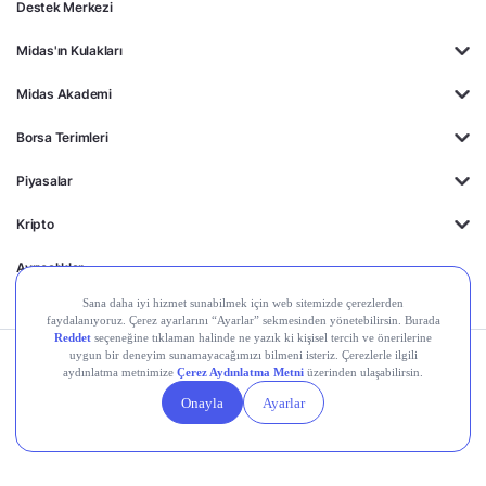
Destek Merkezi
Midas'ın Kulakları
Midas Akademi
Borsa Terimleri
Piyasalar
Kripto
Ayrıcalıklar
Kişisel Verilerin
Gizlilik
Yasal
Çerez
Korunması
Politikası
Duyurular
Ayarları
© 2026 Midas Finansal Teknolojiler A.Ş. Tüm hakları saklıdır.