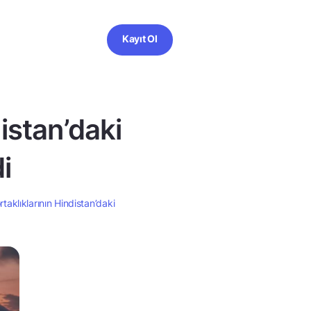
Kayıt Ol
distan’daki
di
rtaklıklarının Hindistan’daki