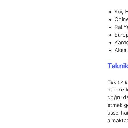
Koç 
Odine
Ral Y
Euro
Karde
Aksa 
Teknik
Teknik a
hareketl
doğru de
etmek ge
üssel ha
almaktad