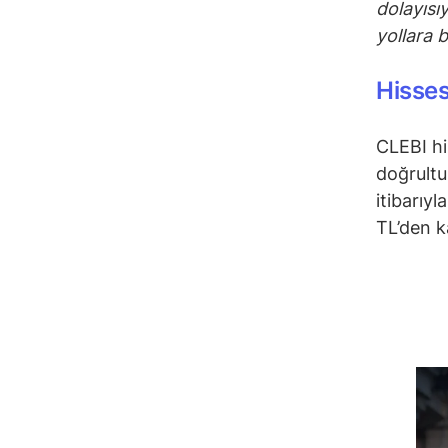
dolayısıy
yollara 
Hisses
CLEBI hi
doğrultu
itibarıy
TL’den k