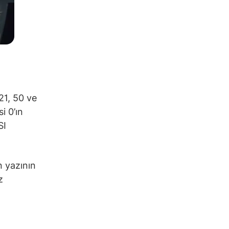
21, 50 ve
i 0’ın
SI
n yazının
z