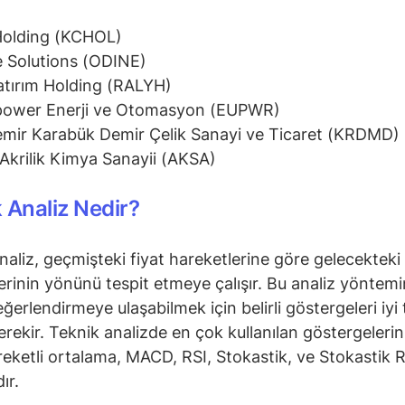
Holding (KCHOL)
 Solutions (ODINE)
atırım Holding (RALYH)
power Enerji ve Otomasyon (EUPWR)
mir Karabük Demir Çelik Sanayi ve Ticaret (KRDMD)
Akrilik Kimya Sanayii (AKSA)
 Analiz Nedir?
naliz, geçmişteki fiyat hareketlerine göre gelecekteki 
erinin yönünü tespit etmeye çalışır. Bu analiz yöntem
ğerlendirmeye ulaşabilmek için belirli göstergeleri iyi 
rekir. Teknik analizde en çok kullanılan göstergeleri
reketli ortalama, MACD, RSI, Stokastik, ve Stokastik R
ır.