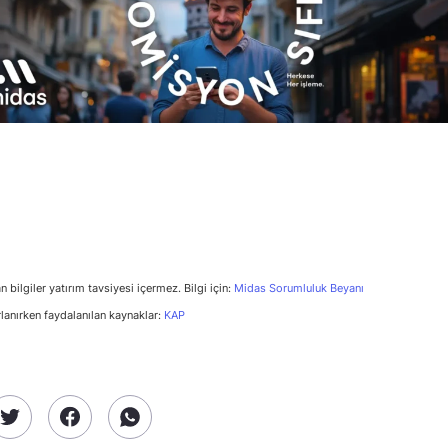
n bilgiler yatırım tavsiyesi içermez. Bilgi için:
Midas Sorumluluk Beyanı
rlanırken faydalanılan kaynaklar:
KAP