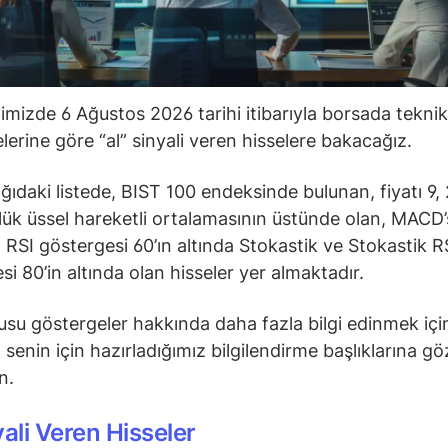
ğimizde 6 Ağustos 2026 tarihi itibarıyla borsada teknik
lerine göre “al” sinyali veren hisselere bakacağız.
ğıdaki listede, BIST 100 endeksinde bulunan, fiyatı 9, 
ük üssel hareketli ortalamasının üstünde olan, MACD’s
 RSI göstergesi 60’ın altında Stokastik ve Stokastik R
si 80’in altında olan hisseler yer almaktadır.
su göstergeler hakkında daha fazla bilgi edinmek içi
senin için hazırladığımız bilgilendirme başlıklarına gö
in.
yali Veren Hisseler