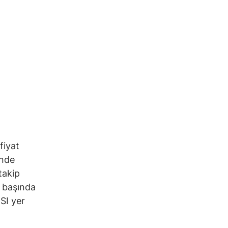
fiyat
inde
takip
n başında
SI yer