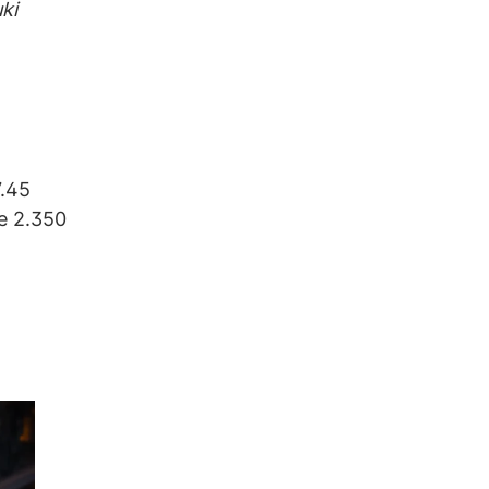
uki
7.45
le 2.350