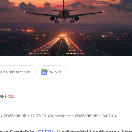
'da bizi tercih et
Takip Et
BI
-1,02%
i •
2025-05-15
• 17:37:23
•
Güncelleme
• 2025-05-15 •
18:02:04