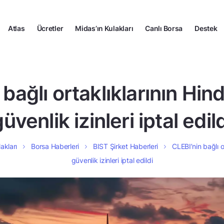
Atlas
Ücretler
Midas’ın Kulakları
Canlı Borsa
Destek
bağlı ortaklıklarının Hin
üvenlik izinleri iptal edil
akları
Borsa Haberleri
BIST Şirket Haberleri
CLEBI’nin bağlı o
güvenlik izinleri iptal edildi