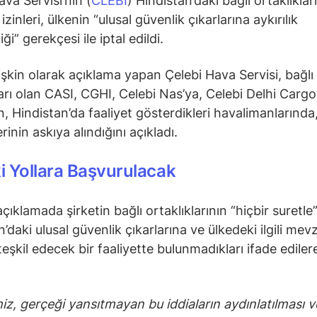
ava Servisi’nin (
CLEBI
) Hindistan’daki bağlı ortaklıklar
izinleri, ülkenin “ulusal güvenlik çıkarlarına aykırılık
tiği” gerekçesi ile iptal edildi.
lişkin olarak açıklama yapan Çelebi Hava Servisi, bağlı
ları olan CASI, CGHI, Celebi Nas’ya, Celebi Delhi Cargo
, Hindistan’da faaliyet gösterdikleri havalimanlarında
erinin askıya alındığını açıkladı.
 Yollara Başvurulacak
çıklamada şirketin bağlı ortaklıklarının “hiçbir suretle
’daki ulusal güvenlik çıkarlarına ve ülkedeki ilgili mev
 teşkil edecek bir faaliyette bulunmadıkları ifade ediler
miz, gerçeği yansıtmayan bu iddiaların aydınlatılması v