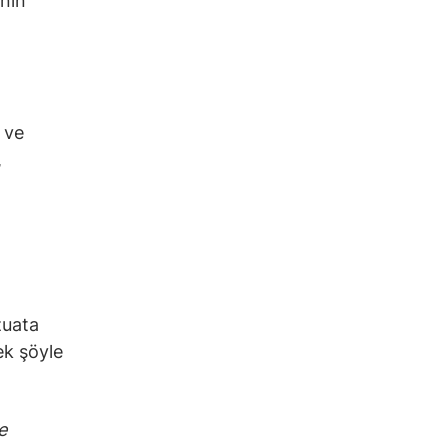
ının
 ve
,
”
zuata
ek şöyle
e