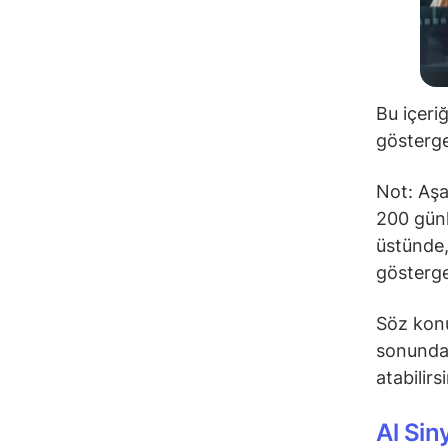
Bu içeri
gösterge
Not: Aşa
200 günl
üstünde,
gösterge
Söz konu
sonunda 
atabilirs
Al Sin