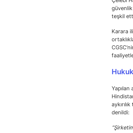
Çelebi H
güvenlik 
teşkil et
Karara i
ortaklık
CGSC’nin
faaliyetl
Hukuki
Yapılan a
Hindistan
aykırılık
denildi:
“Şirketi