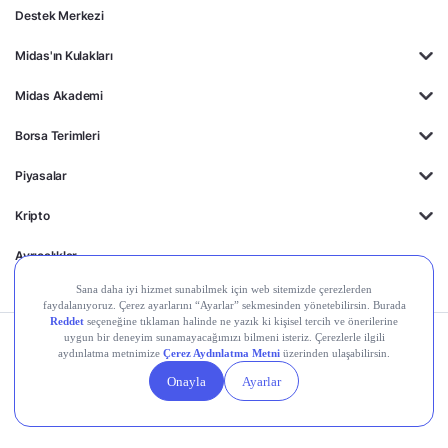
Destek Merkezi
Midas'ın Kulakları
Midas Akademi
Borsa Terimleri
Piyasalar
Kripto
Ayrıcalıklar
Kişisel Verilerin
Gizlilik
Yasal
Çerez
Korunması
Politikası
Duyurular
Ayarları
© 2026 Midas Finansal Teknolojiler A.Ş. Tüm hakları saklıdır.