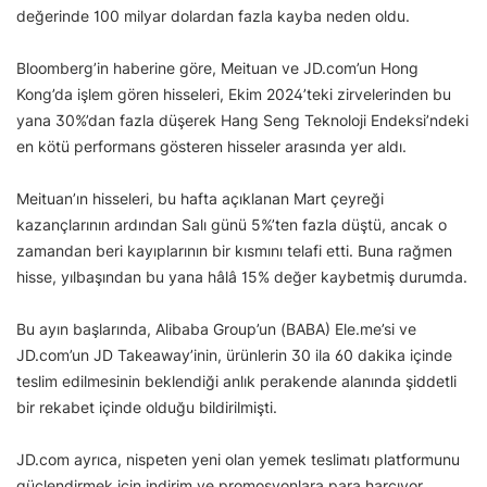
değerinde 100 milyar dolardan fazla kayba neden oldu.
Bloomberg’in haberine göre, Meituan ve JD.com’un Hong
Kong’da işlem gören hisseleri, Ekim 2024’teki zirvelerinden bu
yana 30%’dan fazla düşerek Hang Seng Teknoloji Endeksi’ndeki
en kötü performans gösteren hisseler arasında yer aldı.
Meituan’ın hisseleri, bu hafta açıklanan Mart çeyreği
kazançlarının ardından Salı günü 5%’ten fazla düştü, ancak o
zamandan beri kayıplarının bir kısmını telafi etti. Buna rağmen
hisse, yılbaşından bu yana hâlâ 15% değer kaybetmiş durumda.
Bu ayın başlarında, Alibaba Group’un (BABA) Ele.me’si ve
JD.com’un JD Takeaway’inin, ürünlerin 30 ila 60 dakika içinde
teslim edilmesinin beklendiği anlık perakende alanında şiddetli
bir rekabet içinde olduğu bildirilmişti.
JD.com ayrıca, nispeten yeni olan yemek teslimatı platformunu
güçlendirmek için indirim ve promosyonlara para harcıyor.