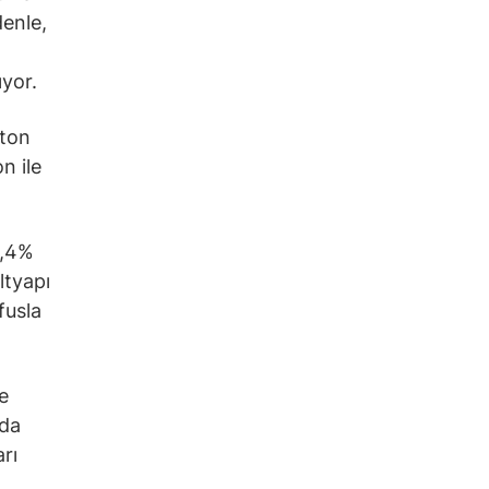
denle,
ıyor.
 ton
n ile
2,4%
ltyapı
fusla
e
rda
rı