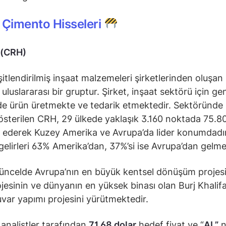
 Çimento Hisseleri
 (CRH)
itlendirilmiş inşaat malzemeleri şirketlerinden oluşan 
uluslararası bir gruptur. Şirket, inşaat sektörü için gen
e ürün üretmekte ve tedarik etmektedir. Sektöründe 
österilen CRH, 29 ülkede yaklaşık 3.160 noktada 75.80
 ederek Kuzey Amerika ve Avrupa’da lider konumdadır
 gelirleri 63% Amerika’dan, 37%’si ise Avrupa’dan gelme
güncelde Avrupa’nın en büyük kentsel dönüşüm projesi
ojesinin ve dünyanın en yüksek binası olan Burj Khalifa
var yapımı projesini yürütmektedir.
 analistler tarafından
71,68 dolar
hedef fiyat ve “
AL”
n