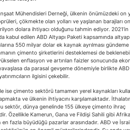
nşaat Mühendisleri Derneği, ülkenin önümüzdeki on yı
köprüleri, çökmekte olan yolları ve yaşlanan barajları 
 trilyon dolara ihtiyacı olduğunu tahmin ediyor. 2021’in
da kabul edilen ABD Altyapı Paketi kapsamında altyap
arına 550 milyar dolar ek kaynak ayrılması gündeme 
manın çimento şirketlerini desteklemesi de beklenebil
ükselen enflasyon ve artırılan faizler sonucunda ek
 yavaşlasa da parasal gevşeme dönemiyle birlikte AB
atırımcıların ilgisini çekebilir.
de ise çimento sektörü tamamen yerel kaynakları kull
apmakta ve ülkenin ihtiyacını karşılamaktadır. İthalat
u sektör, dünya genelinde 155 ülkeye çimento ihraç
r. Özellikle Kamerun, Gana ve Fildişi Sahili gibi Afrika
 en fazla büyüdüğü pazarlar arasındadır. ABD ve İsrail