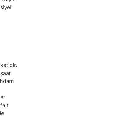
siyeli
etidir.
nşaat
tihdam
met
falt
de