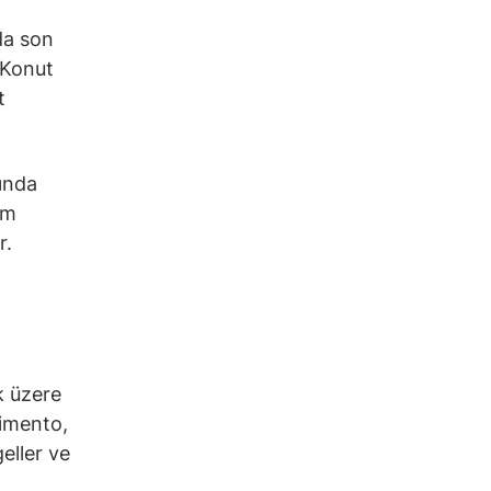
nda son
. Konut
t
ında
üm
r.
k üzere
Çimento,
eller ve