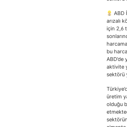
ABD İ
arızalı 
için 2,6
sonların
harcamal
bu harca
ABD’de y
aktivite
sektörü y
Türkiye’
üretim y
olduğu b
etmektedi
sektörün