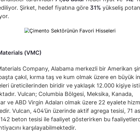
diliyor. Şirket, hedef fiyatına göre
31%
yükseliş potan
yor.
Materials (VMC)
aterials Company, Alabama merkezli bir Amerikan şirk
başta çakıl, kırma taş ve kum olmak üzere en büyük i
eri üreticilerinden biridir ve yaklaşık 12.000 kişiye is
tadır. Vulcan; Columbia Bölgesi, Meksika, Kanada,
r ve ABD Virgin Adaları olmak üzere 22 eyalete hiz
dir. Vulcan, 404’ün üzerinde aktif agrega tesisi, 71 as
 142 beton tesisi ile faaliyet gösterirken bu faaliyetler
htiyacını karşılayabilmektedir.