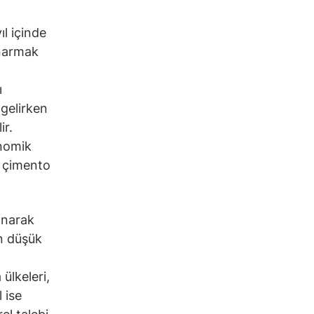
l içinde
onarmak
ı
gelirken
ir.
onomik
D çimento
anarak
ın düşük
 ülkeleri,
 ise