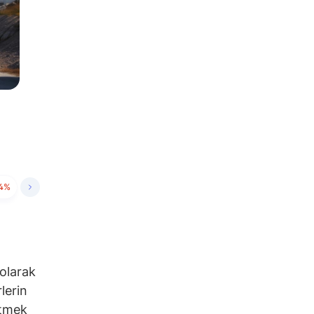
04%
olarak
lerin
etmek