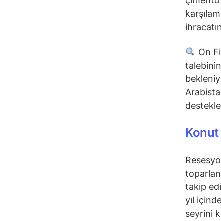
çimento 
karşıla
ihracatı
On Fie
talebini
bekleniy
Arabista
destekle
Konut
Resesyon
toparlan
takip edi
yıl için
seyrini 