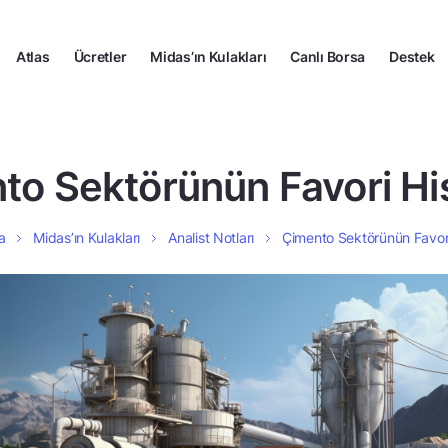
Atlas
Ücretler
Midas’ın Kulakları
Canlı Borsa
Destek
to Sektörünün Favori His
a
Midas’ın Kulakları
Analist Notları
Çimento Sektörünün Favori