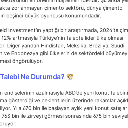
sektörünün en önemli müşterilerindendir. Şu anda yer
makta zorlanmayan çimento sektörü, dünya çimento
nın beşinci büyük oyuncusu konumundadır.
ld Investment’ın yaptığı bir araştırmada, 2024’te çi
n 12% artmasıyla Türkiye’nin talepte lider ülke olması
or. Diğer yandan Hindistan, Meksika, Brezilya, Suudi
n ve Endonezya gibi ülkelerin de sektördeki büyümey
mesi öngörülüyor.
 Talebi Ne Durumda?
 endişelerinin azalmasıyla ABD’de yeni konut talebin
ma gösterdiği ve beklentilerin üzerinde rakamlar açık
liyor. Yıla 670 bin ile başlayan aylık yeni konut satışları
de 763 bin ile zirveyi görmesi sonrasında 675 bin seviye
koruyor.