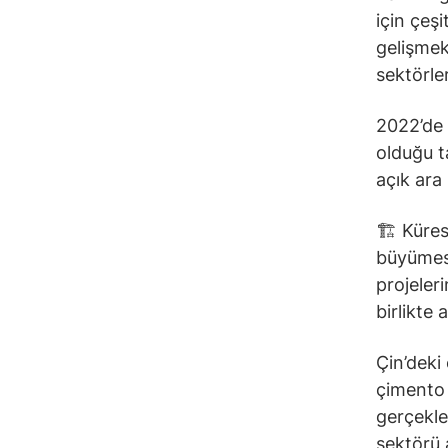
için çeşi
gelişmek
sektörle
2022’de 
olduğu t
açık ara
🏗 Küres
büyümesi
projeler
birlikte
Çin’deki
çimento 
gerçekle
sektörü 