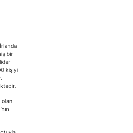
İrlanda
iş bir
lider
0 kişiyi
.
ktedir.
 olan
’nın
otuyla