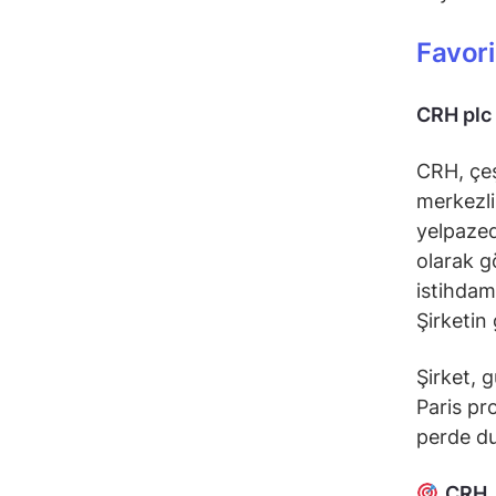
Favori
CRH plc
CRH, çeş
merkezli 
yelpazed
olarak g
istihdam
Şirketin
Şirket, 
Paris pr
perde du
CRH
,