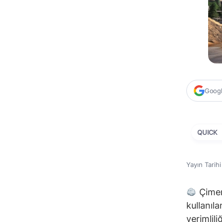
Google
QUICK
Yayın Tarih
Çimen
kullanıl
verimlili