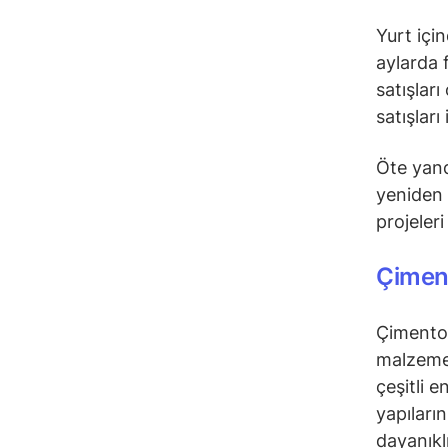
Yurt içi
aylarda f
satışlar
satışlar
Öte yan
yeniden 
projeleri
Çiment
Çimento 
malzemel
çeşitli 
yapıların
dayanıklı