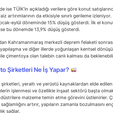
nde ise TÜİK’in açıkladığı verilere göre konut satışları
aiz artırımlarının da etkisiyle sınırlı gerileme izleniyor
ı ocak-eylül döneminde 15% düşüş gösterdi. İlk el konu
ı ise bu dönemde 13,9% düşüş gösterdi.
dan Kahramanmaraş merkezli deprem felaketi sonras
yapılaşma ve diğer illerde yoğunlaşan kentsel dönüş
 ile çimentoya olan talebin canlı kalması da beklenebili
o Şirketleri Ne İş Yapar?
şirketleri, yeraltı ve yerüstü kaynaklardan elde edilen
erin işlenmesi ve özellikle inşaat sektörü başta olma
endüstrilere malzeme temin etme görevini üstlenirler. 
 sağlamlığını artırır, yapıların zamanla bozulmasını eng
lık sağlar.