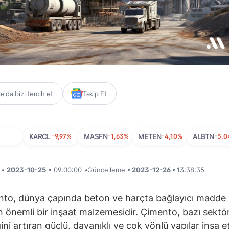
'da bizi tercih et
Takip Et
KARCL
-9,97%
MASFN
-1,63%
METEN
-4,10%
ALBTN
-5,
i •
2023-10-25
• 09:00:00
•
Güncelleme
• 2023-12-26 •
13:38:35
to, dünya çapında beton ve harçta bağlayıcı madde 
an önemli bir inşaat malzemesidir. Çimento, bazı sektör
ğini artıran güçlü, dayanıklı ve çok yönlü yapılar inşa 