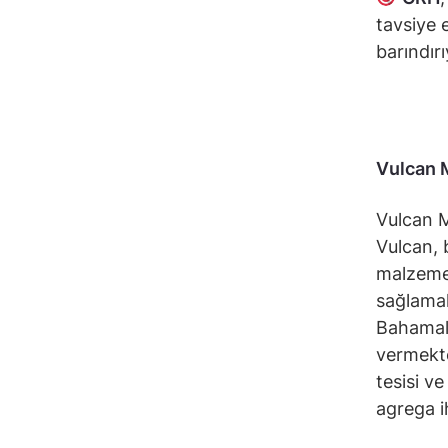
tavsiye e
barındırı
Vulcan 
Vulcan M
Vulcan, 
malzemel
sağlamak
Bahamala
vermekte
tesisi ve
agrega i