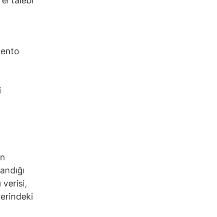
el talebi
mento
i
in
landığı
 verisi,
lerindeki