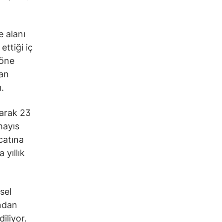
e alanı
ttiği iç
 öne
san
.
larak 23
mayıs
catına
 yıllık
sel
undan
iliyor.