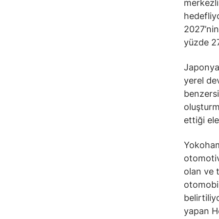
merkezli
hedefliy
2027’nin
yüzde 27
Japonya 
yerel de
benzersiz
oluşturm
ettiği e
Yokohama
otomotiv
olan ve 
otomobil
belirtil
yapan He