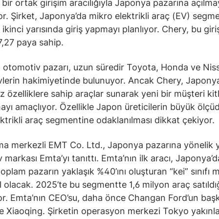
 bir ortak girişim aracılığıyla Japonya pazarına açılma
or. Şirket, Japonya’da mikro elektrikli araç (EV) segm
 ikinci yarısında giriş yapmayı planlıyor. Chery, bu gir
,27 paya sahip.
otomotiv pazarı, uzun süredir Toyota, Honda ve Niss
vlerin hakimiyetinde bulunuyor. Ancak Chery, Japony
 özelliklere sahip araçlar sunarak yeni bir müşteri kitl
ayı amaçlıyor. Özellikle Japon üreticilerin büyük ölçü
lektrikli araç segmentine odaklanılması dikkat çekiyor.
 merkezli EMT Co. Ltd., Japonya pazarına yönelik 
 markası Emta’yı tanıttı. Emta’nın ilk aracı, Japonya’
toplam pazarın yaklaşık %40’ını oluşturan “kei” sınıfı 
 olacak. 2025’te bu segmentte 1,6 milyon araç satıldı
iyor. Emta’nın CEO’su, daha önce Changan Ford’un başk
 Xiaoqing. Şirketin operasyon merkezi Tokyo yakınla