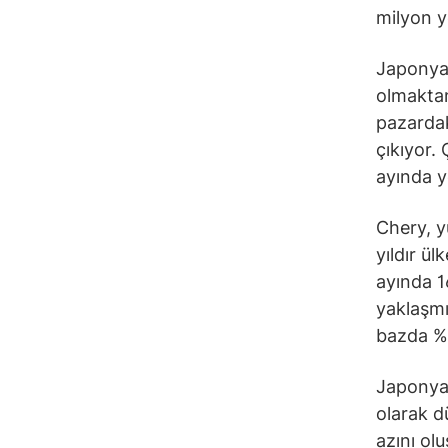
milyon y
Japonya 
olmaktan
pazardak
çıkıyor.
ayında y
Chery, yu
yıldır ü
ayında 1
yaklaşmı
bazda %8
Japonya’
olarak d
azını ol