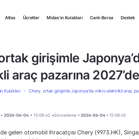
Atlas
Ücretler
Midas’ın Kulakları
Canlı Borsa
Destek
ortak girişimle Japonya’
kli araç pazarına 2027’de
ın Kulakları
Chery, ortak girişimle Japonya’da mikro elektrikli araç pa
i •
2026-06-04
• 15:08:42
•
Güncelleme
• 2026-06-04 •
15:08:45
nde gelen otomobil ihracatçısı Chery (9973.HK), Sing