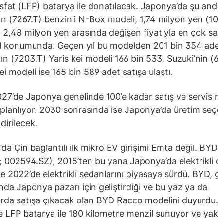
sfat (LFP) batarya ile donatılacak. Japonya’da şu and
n (7267.T) benzinli N-Box modeli, 1,74 milyon yen (1
le 2,48 milyon yen arasında değişen fiyatıyla en çok sa
 konumunda. Geçen yıl bu modelden 201 bin 354 adet 
ın (7203.T) Yaris kei modeli 166 bin 533, Suzuki’nin (
ei modeli ise 165 bin 589 adet satışa ulaştı.
27’de Japonya genelinde 100’e kadar satış ve servis 
planlıyor. 2030 sonrasında ise Japonya’da üretim seç
dirilecek.
da Çin bağlantılı ilk mikro EV girişimi Emta değil. BYD
; 002594.SZ), 2015’ten bu yana Japonya’da elektrikli
ve 2022’de elektrikli sedanlarını piyasaya sürdü. BYD,
nda Japonya pazarı için geliştirdiği ve bu yaz ya da
da satışa çıkacak olan BYD Racco modelini duyurdu
 LFP batarya ile 180 kilometre menzil sunuyor ve yak