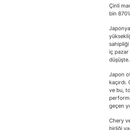
Çinli ma
bin 870’i
Japonya’
yüksekli
sahipliği
iç pazar
düşüşte.
Japon ot
kaçırdı.
ve bu, to
performa
geçen yı
Chery ve
birliği 