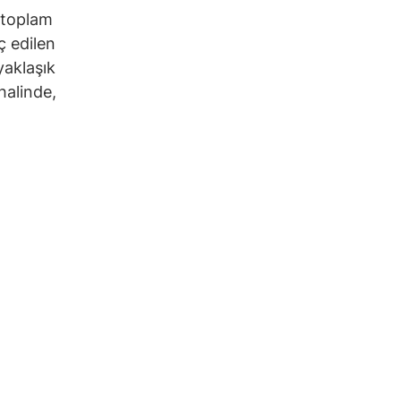
n toplam
ç edilen
yaklaşık
halinde,