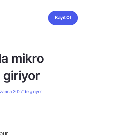
Kayıt Ol
da mikro
 giriyor
zarına 2027’de giriyor
apur