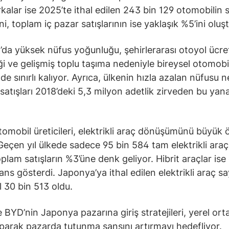
rkalar ise 2025’te ithal edilen 243 bin 129 otomobilin
ni, toplam iç pazar satışlarının ise yaklaşık %5’ini oluş
da yüksek nüfus yoğunluğu, şehirlerarası otoyol ücret
ği ve gelişmiş toplu taşıma nedeniyle bireysel otomobi
 de sınırlı kalıyor. Ayrıca, ülkenin hızla azalan nüfusu 
 satışları 2018’deki 5,3 milyon adetlik zirveden bu yana
omobil üreticileri, elektrikli araç dönüşümünü büyük 
 Geçen yıl ülkede sadece 95 bin 584 tam elektrikli araç 
plam satışların %3’üne denk geliyor. Hibrit araçlar ise 
ns gösterdi. Japonya’ya ithal edilen elektrikli araç say
l 30 bin 513 oldu.
 BYD’nin Japonya pazarına giriş stratejileri, yerel orta
yaparak pazarda tutunma şansını artırmayı hedefliyor.