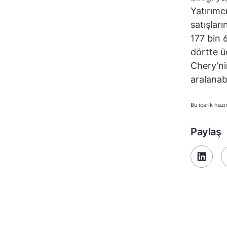
Yatırımc
satışlar
177 bin 
dörtte ü
Chery’ni
aralanabi
Bu içerik hazı
Paylaş