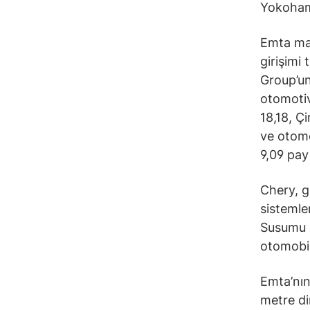
Yokoham
Emta mar
girişimi
Group’un
otomotiv
18,18, Ç
ve otomo
9,09 pay 
Chery, g
sistemle
Susumu U
otomobil
Emta’nın
metre di