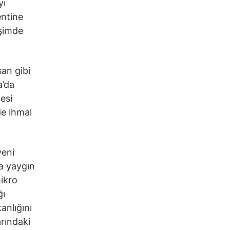
yı
entine
işimde
an gibi
a’da
esi
de ihmal
yeni
da yaygın
mikro
ğı
anlığını
rındaki