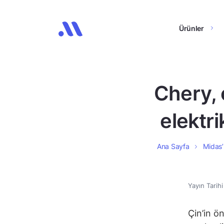
Ürünler
Chery, 
elektri
Ana Sayfa
Midas’
Yayın Tarih
Çin’in ö