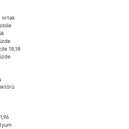
 ortak
obile
ük
yüzde
zde 18,18
yüzde
ş
rektörü
1,96
ityum