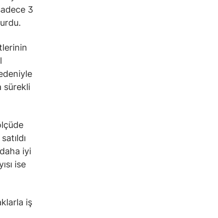
 sadece 3
turdu.
lerinin
l
nedeniyle
 sürekli
ölçüde
satıldı
daha iyi
ısı ise
klarla iş