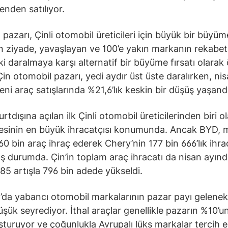
enden satılıyor.
pazarı, Çinli otomobil üreticileri için büyük bir büyüm
 ziyade, yavaşlayan ve 100’e yakın markanın rekabet e
i daralmaya karşı alternatif bir büyüme fırsatı olarak
 Çin otomobil pazarı, yedi aydır üst üste daralırken, ni
eni araç satışlarında %21,6’lık keskin bir düşüş yaşandı
rtdışına açılan ilk Çinli otomobil üreticilerinden biri o
lkesinin en büyük ihracatçısı konumunda. Ancak BYD, 
60 bin araç ihraç ederek Chery’nin 177 bin 666’lık ihra
ş durumda. Çin’in toplam araç ihracatı da nisan ayında
5 artışla 796 bin adede yükseldi.
da yabancı otomobil markalarının pazar payı gelenek
üşük seyrediyor. İthal araçlar genellikle pazarın %10’
uşturuyor ve çoğunlukla Avrupalı lüks markalar tercih ed