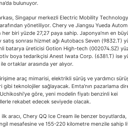
a’da bulunuyor.
kası, Singapur merkezli Electric Mobility Technology
 tarafından yönetiliyor. Chery ve Jiangsu Yueda Autom
 her biri yüzde 27,27 paya sahip. Japonya’nın en büy
 satış sonrası hizmet ağı Autobacs Seven (9832.T) 
inli batarya üreticisi Gotion High-tech (002074.SZ) yü
tiv boya tedarikçisi Anest Iwata Corp. (6381.T) ise 
ile ortaklar arasında yer alıyor.
irişime araç mimarisi, elektrikli sürüş ve yardımcı sürü
ri gibi teknolojiler sağlayacak. Emta’nın pazarlama di
chikoshi’ye göre, yeni modelin fiyatı benzinli kei
lerle rekabet edecek seviyede olacak.
 ilk aracı, Chery QQ Ice Cream ile benzer boyutlarda, 
ngil mesafesine ve 155-220 kilometre menzile sahip l