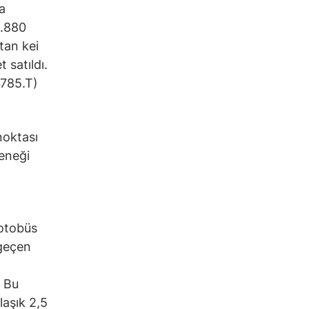
a
0.880
tan kei
satıldı.
6785.T)
noktası
eneği
 otobüs
 geçen
. Bu
laşık 2,5