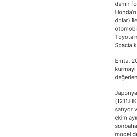
demir fo
Honda’nı
dolar) i
otomobil
Toyota’n
Spacia k
Emta, 20
kurmayı 
değerlen
Japonya’
(1211.HK
satıyor 
ekim ayı
sonbahar
model de