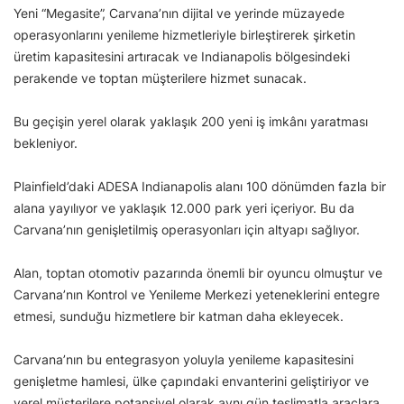
Yeni “Megasite”, Carvana’nın dijital ve yerinde müzayede
operasyonlarını yenileme hizmetleriyle birleştirerek şirketin
üretim kapasitesini artıracak ve Indianapolis bölgesindeki
perakende ve toptan müşterilere hizmet sunacak.
Bu geçişin yerel olarak yaklaşık 200 yeni iş imkânı yaratması
bekleniyor.
Plainfield’daki ADESA Indianapolis alanı 100 dönümden fazla bir
alana yayılıyor ve yaklaşık 12.000 park yeri içeriyor. Bu da
Carvana’nın genişletilmiş operasyonları için altyapı sağlıyor.
Alan, toptan otomotiv pazarında önemli bir oyuncu olmuştur ve
Carvana’nın Kontrol ve Yenileme Merkezi yeteneklerini entegre
etmesi, sunduğu hizmetlere bir katman daha ekleyecek.
Carvana’nın bu entegrasyon yoluyla yenileme kapasitesini
genişletme hamlesi, ülke çapındaki envanterini geliştiriyor ve
yerel müşterilere potansiyel olarak aynı gün teslimatla araçlara