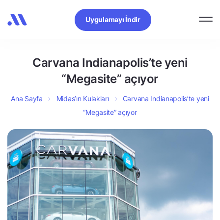
Uygulamayı İndir
Carvana Indianapolis’te yeni
“Megasite” açıyor
Ana Sayfa
Midas’ın Kulakları
Carvana Indianapolis’te yeni
“Megasite” açıyor