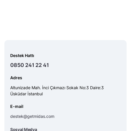
Destek Hattı
0850 241 22 41
Adres
Altunizade Mah. İnci Çıkmazı Sokak No:3 Daire:3
Üsküdar İstanbul
E-mail
destek@getmidas.com
Sosyal Medya