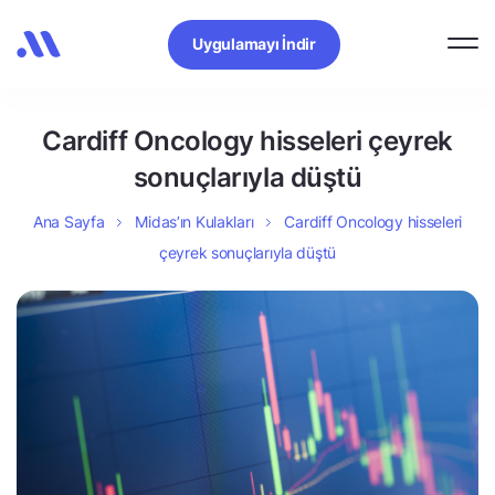
Uygulamayı İndir
Cardiff Oncology hisseleri çeyrek
sonuçlarıyla düştü
Ana Sayfa
Midas’ın Kulakları
Cardiff Oncology hisseleri
çeyrek sonuçlarıyla düştü