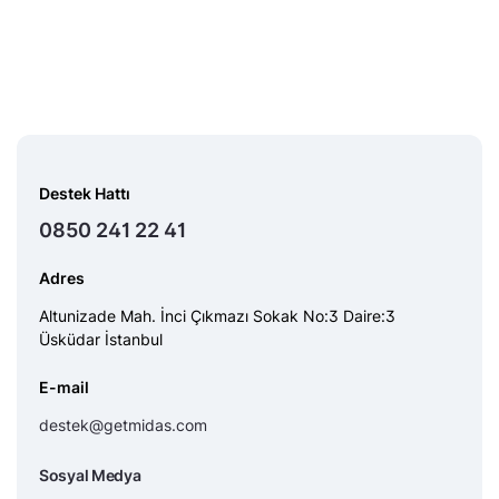
Destek Hattı
0850 241 22 41
Adres
Altunizade Mah. İnci Çıkmazı Sokak No:3 Daire:3
Üsküdar İstanbul
E-mail
destek@getmidas.com
Sosyal Medya