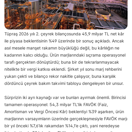
Tüpraş 2026 yılı 2. çeyrek bilançosunda 45,9 milyar TL net kâr
ile piyasa beklentisinin %49 üzerinde bir sonuç açıkladı. Ancak
asıl mesele manşet rakamın büyüklüğü değil, bu kârlılığın ne
kadarının kalıcı olduğu. Ürün marjlarındaki sıçrama operasyonel
tarafı gerçekten dönüştürdü; buna bir de tekrarlanmayacak
nitelikte bir vergi katkısı eklendi. Şirket yıl sonu marj rehberini
yukarı çekti ve bilanço rekor nakitle çalışıyor, buna karşılık
dördüncü çeyrek bakım takvimi tabloyu dengeleyen bir unsur.
Sürprizin iki ayrı kaynağı var ve bunları ayırmak önemli. Birincisi
tamamen operasyonel: 54,3 milyar TL’lik FAVÖK (Faiz,
Amortisman ve Vergi Öncesi Kâr) beklentiyi %39 aşarken, ürün
marjlarının varsayımların üzerinde gerçekleşmesiyle FAVÖK marjı
bir yıl önceki %7,6’lık rakamdan %14,1’e çıktı, yani neredeyse