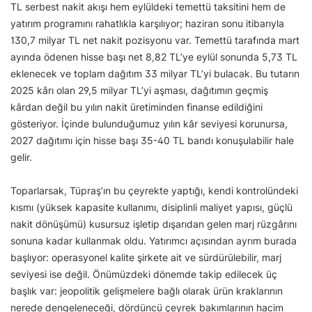
TL serbest nakit akışı hem eylüldeki temettü taksitini hem de
yatırım programını rahatlıkla karşılıyor; haziran sonu itibarıyla
130,7 milyar TL net nakit pozisyonu var. Temettü tarafında mart
ayında ödenen hisse başı net 8,82 TL’ye eylül sonunda 5,73 TL
eklenecek ve toplam dağıtım 33 milyar TL’yi bulacak. Bu tutarın
2025 kârı olan 29,5 milyar TL’yi aşması, dağıtımın geçmiş
kârdan değil bu yılın nakit üretiminden finanse edildiğini
gösteriyor. İçinde bulunduğumuz yılın kâr seviyesi korunursa,
2027 dağıtımı için hisse başı 35-40 TL bandı konuşulabilir hale
gelir.
Toparlarsak, Tüpraş’ın bu çeyrekte yaptığı, kendi kontrolündeki
kısmı (yüksek kapasite kullanımı, disiplinli maliyet yapısı, güçlü
nakit dönüşümü) kusursuz işletip dışarıdan gelen marj rüzgârını
sonuna kadar kullanmak oldu. Yatırımcı açısından ayrım burada
başlıyor: operasyonel kalite şirkete ait ve sürdürülebilir, marj
seviyesi ise değil. Önümüzdeki dönemde takip edilecek üç
başlık var: jeopolitik gelişmelere bağlı olarak ürün kraklarının
nerede dengeleneceği, dördüncü çeyrek bakımlarının hacim