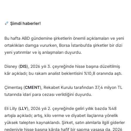
Şimdi haberler!
Bu hafta ABD gündemine şirketlerin önemli açıklamaları ve yeni
ortaklıkları damga vururken, Borsa İstanbul’da şirketler bir dizi
yeni yatırımlar ve iş anlaşmaları duyurdu.
Disney (
DIS
), 2026 yılı 3. çeyreğinde hisse başına düzeltilmiş
kâr açıkladı; bu rakam analist beklentisini %10,8 oranında aştı.
Çimentaş (
CMENT
), Rekabet Kurulu tarafından 37,4 milyon TL
tutarında idari para cezası verildiğini duyurdu.
Eli Lilly (
LLY
), 2026 yılı 2. çeyreğinde geliri yıllık bazda %48
artışla açıkladı; artış, kilo verme ve diyabet ilaçlarına yönelik
yüksek talepten kaynaklandı. Şirket, satın alımlarla ilgili giderler
nedeniyle hisse başına kârda hafif bir sapma yaşasa da, 2026