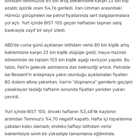
istihdam temmuzda 85 bin artış beklentisine karşın 23 bin kişi
azaldı; işsizlik oranı %4,1’e geriledi. İran-Umman arasındaki
Hürmüz görüşmeleri ise petrol fiyatlarında sert dalgalanmalara
yol açtı. Yurt içinde BIST 100 geçen haftadan taşınan satış
baskısıyla zayıf bir seyir izledi.
ABD’de cuma günü açıklanan istihdam verisi 80 bin kişilik artış
beklentisine karşın 23 bin kişilik düşüşle geldi; mayıs-haziran
döneminde de toplam 103 bin kişilik aşağı revizyon yapıldı. Bu
tablo, Fed’in gelecek adımlarına dair belirsizliği artırdı. Petrolde
ise Bessent’in anlaşmaya yakın olunduğu açıklamaları fiyatları
80 doların altına çekerken, İran’ın “düşmanca” gemilerin geçişini
yasaklayan taslağı haftanın sonunda fiyatları yeniden yukarı
çevirdi.
Yurt içinde BIST 100, önceki haftanın %3,48’lik kaybının
ardından Temmuz’u %4,70 negatif kapattı. Hafta içi toparlanma
çabaları kalıcı olamadı; endeks haftayı istihdam verisi
beklentisiyle sınırlı bir yükselişle tamamlama eğiliminde.