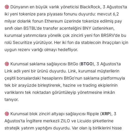
Dünyanın en büyük varlık yöneticisi BlackRock, 3 Ağustos’ta
iki yeni tokenize para piyasası fonunu duyurdu: mevcut 6,2
milyar dolarlık fonun Ethereum üzerinde tokenize edilmiş pay
sınıfı olan BSTBL’de transfer acenteliğini BNY üstlenirken,
kurumsal yatırımcılara yönelik çok zincirli yeni fon BRSRV’de bu
rolü Securitize yürütüyor. Her iki fon da stablecoin ihraççıları için
uygun rezerv varlığı olmayı hedefliyor.
Kurumsal saklama sağlayıcısı BitGo (
BTGO
), 3 Ağustos’ta
Link adlı yeni bir ürünü duyurdu. Link, kurumsal müşterilerin
çeşitli borsalardaki hesaplarını BitGo’nun saklama platformuyla
tek bir arayüzde birleştirerek, hazine ve trading ekiplerinin
varlıklarını tek noktadan görüntüleyip yönetmesine imkân
tanıyor.
Kurumsal blok zinciri altyapı sağlayıcısı Ripple (
XRP
), 3
Ağustos’ta İngiltere merkezli ZILO ve Licuido şirketlerine
stratejik yatırım yaptığını duyurdu. Var olan iş birliklerini hisse