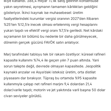
ikiye katlandı. 386,4 milyar TL’lik satış gelirinin konsensüse
yakın seyretmesi, ayrışmanın tamamen kârlılıktan geldiğini
gösteriyor. İkinci kaynak ise muhasebesel: üretim
faaliyetlerindeki kurumlar vergisi oranının 2027’den itibaren
%25’ten %12,5’e inecek olması ertelenmiş vergi hesaplarını
yukarı taşıdı ve efektif vergi oranı %7,5’e geriledi. Net kârdaki
sıçramanın bir bölümü bu nedenle bir daha görülmeyecek,
dönemin gerçek gücünü FAVÖK satırı anlatıyor.
Marj tarafındaki tabloyu tek bir rakam özetliyor: küresel rafineri
kapasite kullanımı %74,4 ile geçen yılın 7 puan altında. Yani
sorun talepte değil, devrede olmayan kapasitede. Jeopolitik
kaynaklı arızalar ve Asya’daki isteksiz üretim, orta distilat
piyasasını dar bırakıyor. Tüpraş bu ortamda %95 kapasite
kullanımıyla çalışıp net rafineri marjını 9,4 dolardan 21,4
dolar/varile taşıdı; motorin ve jet yakıtında varil başına 50 dolar
civarı seviyeler görüldü.