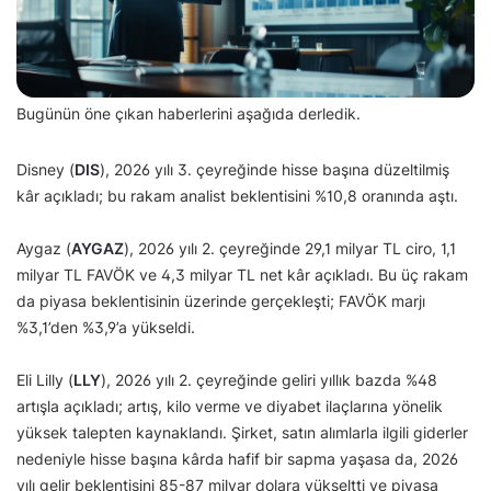
Bugünün öne çıkan haberlerini aşağıda derledik.
Disney (
DIS
), 2026 yılı 3. çeyreğinde hisse başına düzeltilmiş
kâr açıkladı; bu rakam analist beklentisini %10,8 oranında aştı.
Aygaz (
AYGAZ
), 2026 yılı 2. çeyreğinde 29,1 milyar TL ciro, 1,1
milyar TL FAVÖK ve 4,3 milyar TL net kâr açıkladı. Bu üç rakam
da piyasa beklentisinin üzerinde gerçekleşti; FAVÖK marjı
%3,1’den %3,9’a yükseldi.
Eli Lilly (
LLY
), 2026 yılı 2. çeyreğinde geliri yıllık bazda %48
artışla açıkladı; artış, kilo verme ve diyabet ilaçlarına yönelik
yüksek talepten kaynaklandı. Şirket, satın alımlarla ilgili giderler
nedeniyle hisse başına kârda hafif bir sapma yaşasa da, 2026
yılı gelir beklentisini 85-87 milyar dolara yükseltti ve piyasa