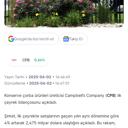
Google'da bizi tercih et
Takip Et
CPB
0,64%
Yayın Tarihi •
2025-06-02
• 16:46:49
Güncelleme
• 2025-06-02 •
16:47:01
Konserve çorba ürünleri üreticisi Campbell’s Company (
CPB
) ilk
çeyrek bilançosunu açıkladı.
Şirket, ilk çeyrekte satışlarının geçen yılın aynı dönemine göre
4% artarak 2,475 milyar dolara ulaştığını açıkladı. Bu rakam,