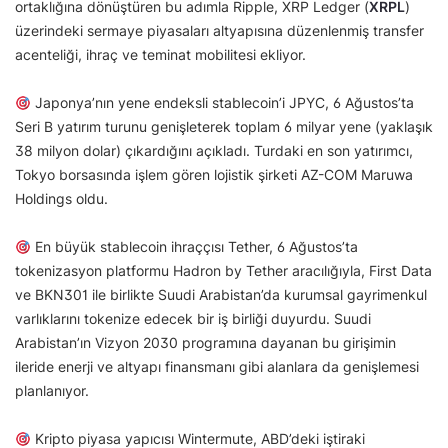
ortaklığına dönüştüren bu adımla Ripple, XRP Ledger (
XRPL
)
üzerindeki sermaye piyasaları altyapısına düzenlenmiş transfer
acenteliği, ihraç ve teminat mobilitesi ekliyor.
Japonya’nın yene endeksli stablecoin’i JPYC, 6 Ağustos’ta
Seri B yatırım turunu genişleterek toplam 6 milyar yene (yaklaşık
38 milyon dolar) çıkardığını açıkladı. Turdaki en son yatırımcı,
Tokyo borsasında işlem gören lojistik şirketi AZ-COM Maruwa
Holdings oldu.
En büyük stablecoin ihraççısı Tether, 6 Ağustos’ta
tokenizasyon platformu Hadron by Tether aracılığıyla, First Data
ve BKN301 ile birlikte Suudi Arabistan’da kurumsal gayrimenkul
varlıklarını tokenize edecek bir iş birliği duyurdu. Suudi
Arabistan’ın Vizyon 2030 programına dayanan bu girişimin
ileride enerji ve altyapı finansmanı gibi alanlara da genişlemesi
planlanıyor.
Kripto piyasa yapıcısı Wintermute, ABD’deki iştiraki