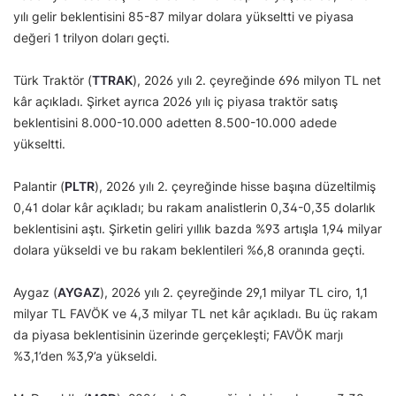
yılı gelir beklentisini 85-87 milyar dolara yükseltti ve piyasa
değeri 1 trilyon doları geçti.
Türk Traktör (
TTRAK
), 2026 yılı 2. çeyreğinde 696 milyon TL net
kâr açıkladı. Şirket ayrıca 2026 yılı iç piyasa traktör satış
beklentisini 8.000-10.000 adetten 8.500-10.000 adede
yükseltti.
Palantir (
PLTR
), 2026 yılı 2. çeyreğinde hisse başına düzeltilmiş
0,41 dolar kâr açıkladı; bu rakam analistlerin 0,34-0,35 dolarlık
beklentisini aştı. Şirketin geliri yıllık bazda %93 artışla 1,94 milyar
dolara yükseldi ve bu rakam beklentileri %6,8 oranında geçti.
Aygaz (
AYGAZ
), 2026 yılı 2. çeyreğinde 29,1 milyar TL ciro, 1,1
milyar TL FAVÖK ve 4,3 milyar TL net kâr açıkladı. Bu üç rakam
da piyasa beklentisinin üzerinde gerçekleşti; FAVÖK marjı
%3,1’den %3,9’a yükseldi.