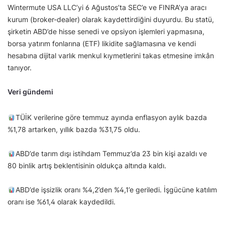
Wintermute USA LLC’yi 6 Ağustos’ta SEC’e ve FINRA’ya aracı
kurum (broker-dealer) olarak kaydettirdiğini duyurdu. Bu statü,
şirketin ABD’de hisse senedi ve opsiyon işlemleri yapmasına,
borsa yatırım fonlarına (ETF) likidite sağlamasına ve kendi
hesabına dijital varlık menkul kıymetlerini takas etmesine imkân
tanıyor.
Veri gündemi
TÜİK verilerine göre temmuz ayında enflasyon aylık bazda
%1,78 artarken, yıllık bazda %31,75 oldu.
ABD’de tarım dışı istihdam Temmuz’da 23 bin kişi azaldı ve
80 binlik artış beklentisinin oldukça altında kaldı.
ABD’de işsizlik oranı %4,2’den %4,1’e geriledi. İşgücüne katılım
oranı ise %61,4 olarak kaydedildi.