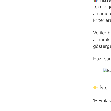
Hisse 
teknik g
anlamda 
kriterler
Veriler 
alınarak
gösterge
Hazırsan
İşte i
1- Emla