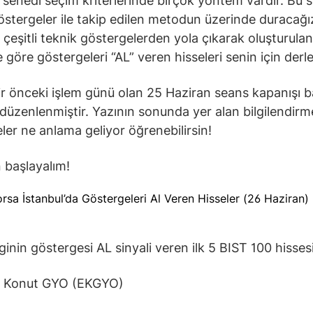
senedi seçim kriterlerinde birçok yöntem vardır. Bu s
östergeler ile takip edilen metodun üzerinde duracağı
çeşitli teknik göstergelerden yola çıkarak oluşturulan, 
e göre göstergeleri “AL” veren hisseleri senin için derle
bir önceki işlem günü olan 25 Haziran seans kapanışı 
 düzenlenmiştir. Yazının sonunda yer alan bilgilendirme
ler ne anlama geliyor öğrenebilirsin!
 başlayalım!
lginin göstergesi AL sinyali veren ilk 5 BIST 100 hissesi
k Konut GYO (EKGYO)