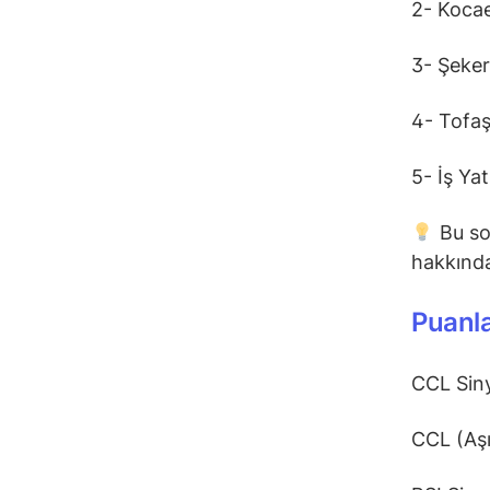
2- Kocae
3- Şeke
4- Tofaş
5- İş Ya
Bu so
hakkındak
Puanla
CCL Sin
CCL (Aşır