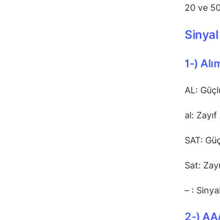
20 ve 50
Sinyal
1-) Alı
AL: Güçl
al: Zayıf 
SAT: Güç
Sat: Zayı
– : Sinya
2-) AA/