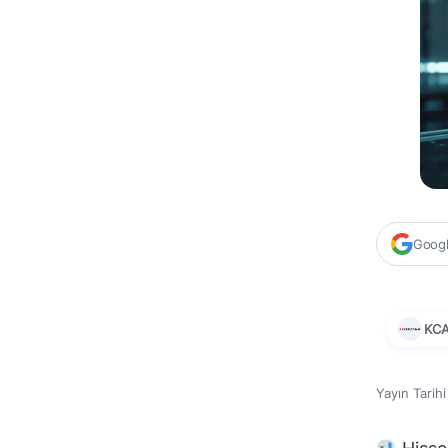
Google
KC
Yayın Tarih