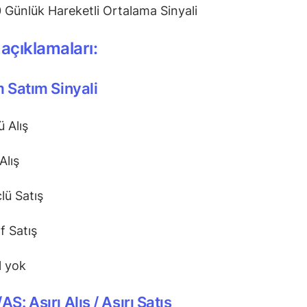
 Günlük Hareketli Ortalama Sinyali
 açıklamaları:
m Satım Sinyali
ü Alış
Alış
lü Satış
f Satış
l yok
AS: Aşırı Alış / Aşırı Satış