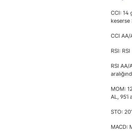
CCI: 14 
keserse 
CCI AA/A
RSI: RSI
RSI AA/A
aralığın
MOM: 12 
AL, 95’i
STO: 20’
MACD: MA