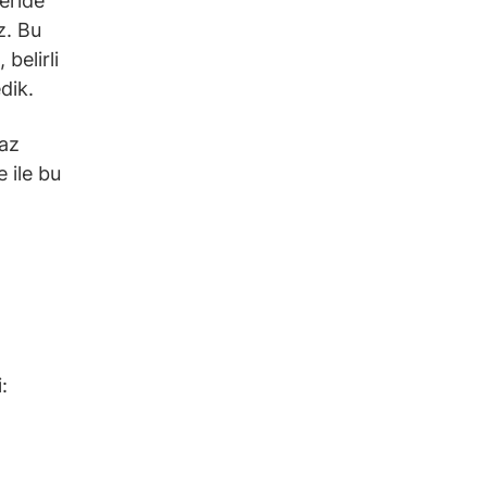
eride
z. Bu
belirli
dik.
baz
 ile bu
: