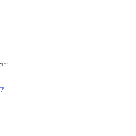
eler
ı?