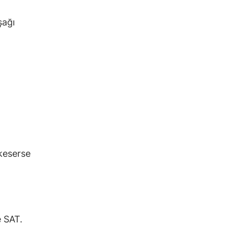
şağı
keserse
e SAT.