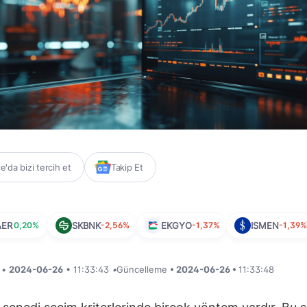
'da bizi tercih et
Takip Et
AER
0,20%
SKBNK
-2,56%
EKGYO
-1,37%
ISMEN
-1,39
i •
2024-06-26
• 11:33:43
•
Güncelleme
• 2024-06-26 •
11:33:48