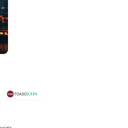
%
TOASO
2,33%