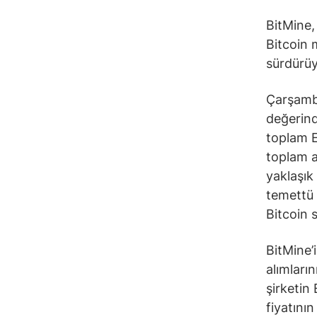
BitMine,
Bitcoin 
sürdürüy
Çarşamba
değerind
toplam E
toplam ar
yaklaşık
temettü 
Bitcoin s
BitMine’
alımları
şirketin
fiyatının