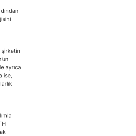
ardından
isini
şirketin
m’un
de ayrıca
 ise,
arlık
lımla
ETH
rak