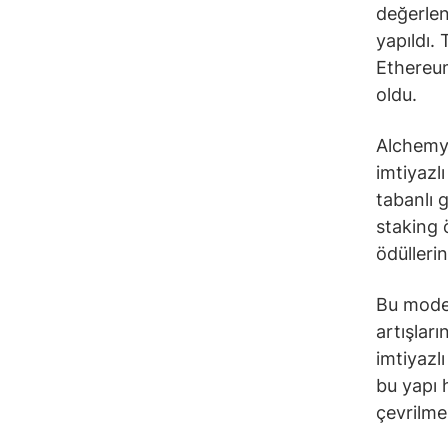
değerlen
yapıldı. 
Ethereum
oldu.
Alchemy 
imtiyazl
tabanlı g
staking 
ödülleri
Bu model
artışları
imtiyazl
bu yapı 
çevrilme