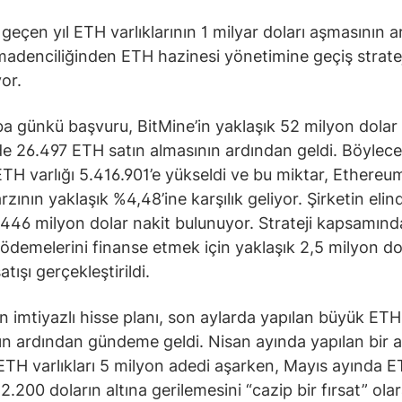
 geçen yıl ETH varlıklarının 1 milyar doları aşmasının 
madenciliğinden ETH hazinesi yönetimine geçiş stratej
or.
 günkü başvuru, BitMine’in yaklaşık 52 milyon dolar
e 26.497 ETH satın almasının ardından geldi. Böylece 
TH varlığı 5.416.901’e yükseldi ve bu miktar, Ethereu
zının yaklaşık %4,48’ine karşılık geliyor. Şirketin elin
 446 milyon dolar nakit bulunuyor. Strateji kapsamında
ödemelerini finanse etmek için yaklaşık 2,5 milyon dol
atışı gerçekleştirildi.
in imtiyazlı hisse planı, son aylarda yapılan büyük ETH
nın ardından gündeme geldi. Nisan ayında yapılan bir a
 ETH varlıkları 5 milyon adedi aşarken, Mayıs ayında 
 2.200 doların altına gerilemesini “cazip bir fırsat” ola