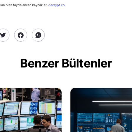
rlanırken faydalanılan kaynaklar:
decrypt.co
Benzer Bültenler