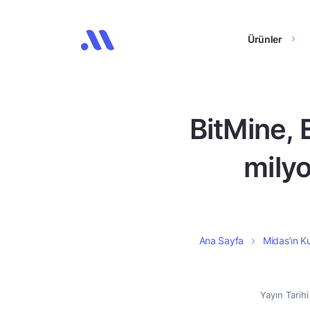
Ürünler
BitMine, 
milyo
Ana Sayfa
Midas’ın Ku
Yayın Tarih