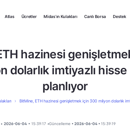
Atlas
Ücretler
Midas’ın Kulakları
Canlı Borsa
Destek
ETH hazinesi genişletme
n dolarlık imtiyazlı hisse 
planlıyor
lakları
BitMine, ETH hazinesi genişletmek için 300 milyon dolarlık imtiy
i •
2026-06-04
• 15:39:17
•
Güncelleme
• 2026-06-04 •
15:39:19