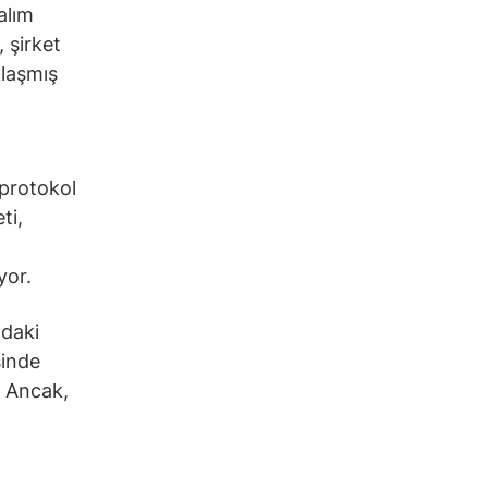
alım
, şirket
klaşmış
 protokol
ti,
yor.
ndaki
sinde
. Ancak,