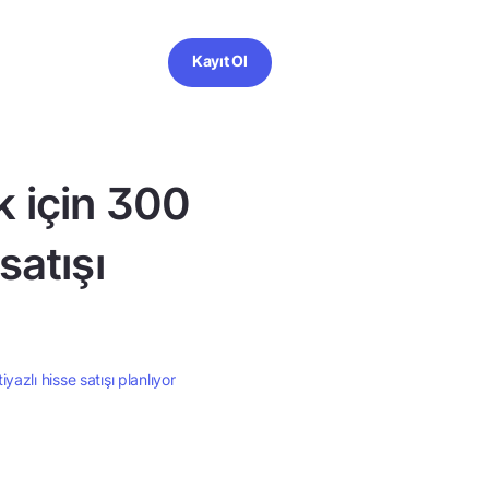
Kayıt Ol
k için 300
satışı
azlı hisse satışı planlıyor