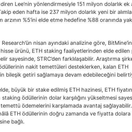
diren Lee’nin yönlendirmesiyle 151 milyon dolarlık ek 
Takip eden hafta ise 237 milyon dolarlık yeni bir alımla
 arzının %5’ini elde etme hedefine %88 oranında ya
Research’ün nisan ayındaki analizine göre, BitMine’in
ı hisse ürünü, ETH staking faaliyetlerinden elde edilen
elir sayesinde, STRC’den farklılaşabilir. Araştırma şirke
ödüllerinin nakit temettüleri desteklerken, kalan ETH
nin bileşik getiri sağlamaya devam edebileceğini belirti
de, büyük bir stake edilmiş ETH hazinesi, ETH fiyatı
n staking ödüllerinin dolar karşılığını yükseltmesi saye
ı temettü ödemelerini karşılamada avantaj sağlayabilir
hâlâ ETH ödüllerinin doğru zamanda ve fiyatta dolara
sine bağlı.