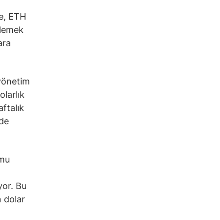
ne, ETH
eklemek
ara
yönetim
olarlık
ftalık
’de
rmu
yor. Bu
n dolar