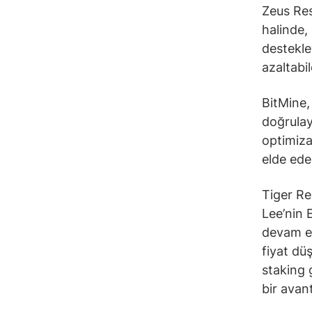
Zeus Res
halinde, 
destekle
azaltabil
BitMine,
doğrulay
optimiza
elde edeb
Tiger Re
Lee’nin 
devam ed
fiyat dü
staking 
bir avant