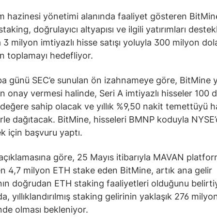
 hazinesi yönetimi alanında faaliyet gösteren BitMi
 staking, doğrulayıcı altyapısı ve ilgili yatırımları dest
 3 milyon imtiyazlı hisse satışı yoluyla 300 milyon dol
n toplamayı hedefliyor.
a günü SEC’e sunulan ön izahnameye göre, BitMine 
n onay vermesi halinde, Seri A imtiyazlı hisseler 100 d
değere sahip olacak ve yıllık %9,50 nakit temettüyü ha
le dağıtacak. BitMine, hisseleri BMNP koduyla NYSE
ek için başvuru yaptı.
 açıklamasına göre, 25 Mayıs itibarıyla MAVAN platfo
n 4,7 milyon ETH stake eden BitMine, artık ana gelir
ın doğrudan ETH staking faaliyetleri olduğunu belirti
, yıllıklandırılmış staking gelirinin yaklaşık 276 milyo
nde olması bekleniyor.