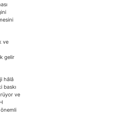
ması
ini
mesini
k ve
 gelir
i hâlâ
i baskı
örüyor ve
TH
 önemli