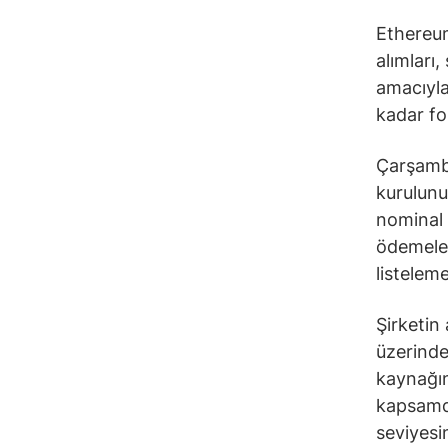
Ethereum
alımları,
amacıyla
kadar fo
Çarşamb
kurulunu
nominal 
ödemeler
listelem
Şirketin
üzerinde
kaynağın
kapsamda
seviyesi