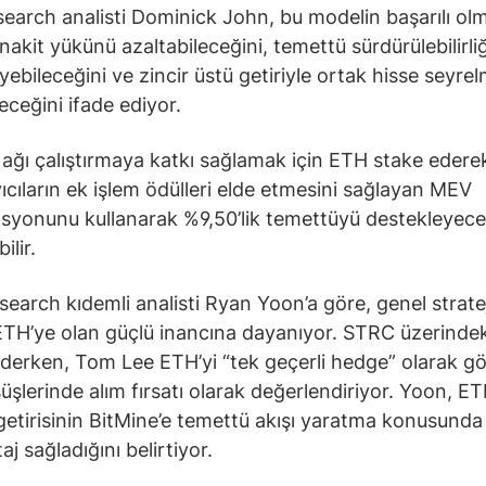
earch analisti Dominick John, bu modelin başarılı ol
nakit yükünü azaltabileceğini, temettü sürdürülebilirliğ
yebileceğini ve zincir üstü getiriyle ortak hisse seyrel
eceğini ifade ediyor.
 ağı çalıştırmaya katkı sağlamak için ETH stake edere
ıcıların ek işlem ödülleri elde etmesini sağlayan MEV
syonunu kullanarak %9,50’lik temettüyü destekleyecek
ilir.
search kıdemli analisti Ryan Yoon’a göre, genel stratej
ETH’ye olan güçlü inancına dayanıyor. STRC üzerindek
erken, Tom Lee ETH’yi “tek geçerli hedge” olarak g
şüşlerinde alım fırsatı olarak değerlendiriyor. Yoon, E
getirisinin BitMine’e temettü akışı yaratma konusunda
aj sağladığını belirtiyor.