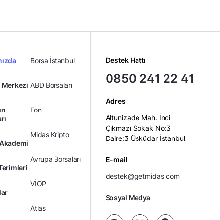
Destek Hattı
mızda
Borsa İstanbul
0850 241 22 41
 Merkezi
ABD Borsaları
Adres
ın
Fon
Altunizade Mah. İnci
arı
Çıkmazı Sokak No:3
Midas Kripto
Daire:3 Üsküdar İstanbul
 Akademi
Avrupa Borsaları
E-mail
Terimleri
destek@getmidas.com
VİOP
lar
Sosyal Medya
Atlas