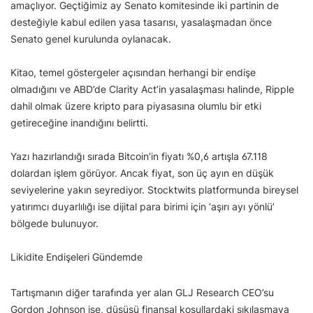
amaçlıyor. Geçtiğimiz ay Senato komitesinde iki partinin de
desteğiyle kabul edilen yasa tasarısı, yasalaşmadan önce
Senato genel kurulunda oylanacak.
Kitao, temel göstergeler açısından herhangi bir endişe
olmadığını ve ABD’de Clarity Act’in yasalaşması halinde, Ripple
dahil olmak üzere kripto para piyasasına olumlu bir etki
getireceğine inandığını belirtti.
Yazı hazırlandığı sırada Bitcoin’in fiyatı %0,6 artışla 67.118
dolardan işlem görüyor. Ancak fiyat, son üç ayın en düşük
seviyelerine yakın seyrediyor. Stocktwits platformunda bireysel
yatırımcı duyarlılığı ise dijital para birimi için ‘aşırı ayı yönlü’
bölgede bulunuyor.
Likidite Endişeleri Gündemde
Tartışmanın diğer tarafında yer alan GLJ Research CEO’su
Gordon Johnson ise, düşüşü finansal koşullardaki sıkılaşmaya