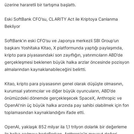
üzerine hararetli bir tartışma başlattı.
Eski SoftBank CFO’su, CLARITY Act ile Kriptoya Canlanma
Bekliyor
SoftBank’ın eski CFO’su ve Japonya merkezli SBI Group’un
başkanı Yoshitaka Kitao, X platformunda yaptığı paylaşımda,
kripto para piyasasındaki son zayıflığın, yatırımcıların ABD’de
gerçekleşmesi beklenen büyük halka arzlar öncesinde pozisyon
almalarından kaynaklanabileceğini belirtti.
Kitao, kripto para piyasasının genel olarak düşüşte olmasının,
kurumsal yatırımcılar ve diğer büyük oyuncuların, ABD’de
önümüzdeki dönemde gerçekleşecek SpaceX, Anthropic ve
OpenAI’nin üç büyük halka arzında pay sahibi olabilmek için fon
toplamasından kaynaklandığını ifade etti.
OpenAI, yaklaşık 852 milyar ila 1,1 trilyon dolarlık bir değerleme
ile halka açılmayı hedeflerken, Anthropic’in mevcut değeri