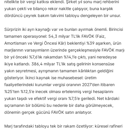
nitelikte bir vergi katkısı eklendi. Şirket yıl sonu marj rehberini
yukarı çekti ve bilanço rekor nakitle çalışıyor, buna karşılık
dördüncü çeyrek bakım takvimi tabloyu dengeleyen bir unsur.
Sürprizin iki ayrı kaynağı var ve bunları ayırmak önemli. Birincisi
tamamen operasyonel: 54,3 milyar TL’lik FAVÖK (Faiz,
Amortisman ve Vergi Öncesi Kâr) beklentiyi %39 aşarken, ürün
marjlarının varsayımların üzerinde gerçekleşmesiyle FAVÖK marjı
bir yıl önceki %7,6’lık rakamdan %14,1’e çıktı, yani neredeyse
ikiye katlandı. 386,4 milyar TL’lik satış gelirinin konsensüse
yakın seyretmesi, ayrışmanın tamamen kârlılıktan geldiğini
gösteriyor. İkinci kaynak ise muhasebesel: üretim
faaliyetlerindeki kurumlar vergisi oranının 2027’den itibaren
%25’ten %12,5’e inecek olması ertelenmiş vergi hesaplarını
yukarı taşıdı ve efektif vergi oranı %7,5’e geriledi. Net kârdaki
sıçramanın bir bölümü bu nedenle bir daha görülmeyecek,
dönemin gerçek gücünü FAVÖK satırı anlatıyor.
Marj tarafındaki tabloyu tek bir rakam özetliyor: küresel rafineri