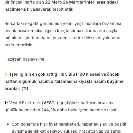
bir önceki hafta olan
22 Mart-26 Mart tarihleri arasındaki
hacimlerle
kıyaslayarak tespit ettik.
Borsadaki negatif görünümün yerini yeşil mumlara bırakması
ancak hisselere olan ilginin karşılaştırmalı olarak artmasıyla
mümkün. İşte tam da bu yüzden listedeki hisseleri yakından
takip etmelisin.
Hazırsan başlayalım!
İşte ilginin en çok arttığı ilk 5 BIST100 hissesi ve önceki
haftanın günlük hacim ortalamasına kıyasla hacim büyüme
oranları (%)
1-
Vestel Elektronik
(
VESTL
) geçtiğimiz haftanın ortalama
günlük hacminden 244,2% daha fazla işlem hacmine ulaştı.
Son dönemde hızlı fiyat hareketleri, haber akışları ve pozitif
ayrışma ile dikkat çekiyor. Yüksek ihracatçı yapıya sahip