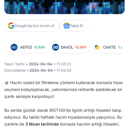
Google'da bizi tercih et
Takip Et
AEFES
0,56%
SAHOL
-0,06%
CANTE
1,68%
Yayın Tarihi •
2024-04-04
• 11:03:51
Güncelleme
• 2024-04-04 •
11:04:02
Hacim odaklı bir filtreleme yöntemi kullanarak borsada hisse
seçmeni kolaylaştıracak, yatırımlarında rehberlik edebilecek bir
içerik serisiyle karşındayız!
Bu seride günlük olarak BIST100’de ilginin arttığı hisseleri takip
ediyoruz. Bu takibi haftalık hacim kıyaslamasıyla yapıyoruz. Bu
içerikte de
3 Nisan tarihinde
borsada hacmin arttığı hisseleri,