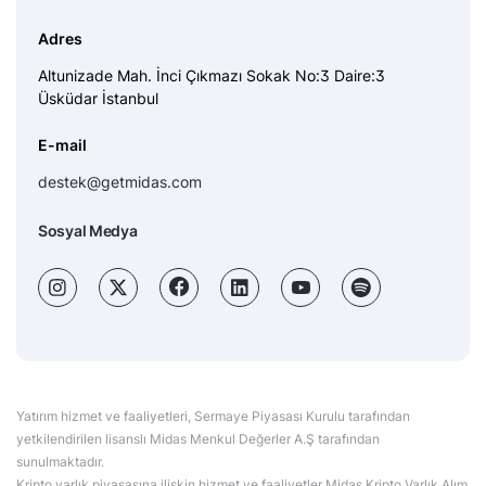
Adres
Altunizade Mah. İnci Çıkmazı Sokak No:3 Daire:3
Üsküdar İstanbul
E-mail
destek@getmidas.com
Sosyal Medya
Yatırım hizmet ve faaliyetleri, Sermaye Piyasası Kurulu tarafından
yetkilendirilen lisanslı Midas Menkul Değerler A.Ş tarafından
sunulmaktadır.
Kripto varlık piyasasına ilişkin hizmet ve faaliyetler Midas Kripto Varlık Alım