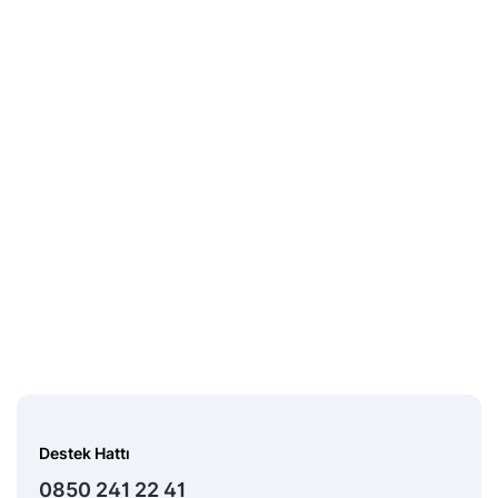
Midas Sorumluluk
Beyanı
Destek Hattı
0850 241 22 41