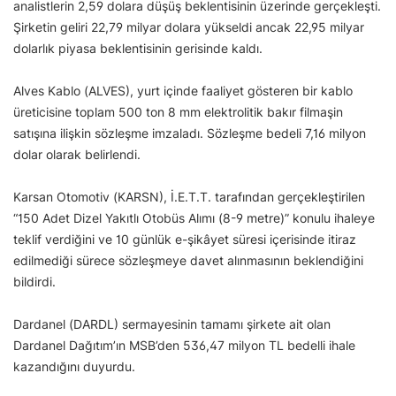
analistlerin 2,59 dolara düşüş beklentisinin üzerinde gerçekleşti.
Şirketin geliri 22,79 milyar dolara yükseldi ancak 22,95 milyar
dolarlık piyasa beklentisinin gerisinde kaldı.
Alves Kablo (ALVES), yurt içinde faaliyet gösteren bir kablo
üreticisine toplam 500 ton 8 mm elektrolitik bakır filmaşin
satışına ilişkin sözleşme imzaladı. Sözleşme bedeli 7,16 milyon
dolar olarak belirlendi.
Karsan Otomotiv (KARSN), İ.E.T.T. tarafından gerçekleştirilen
“150 Adet Dizel Yakıtlı Otobüs Alımı (8-9 metre)” konulu ihaleye
teklif verdiğini ve 10 günlük e-şikâyet süresi içerisinde itiraz
edilmediği sürece sözleşmeye davet alınmasının beklendiğini
bildirdi.
Dardanel (DARDL) sermayesinin tamamı şirkete ait olan
Dardanel Dağıtım’ın MSB’den 536,47 milyon TL bedelli ihale
kazandığını duyurdu.