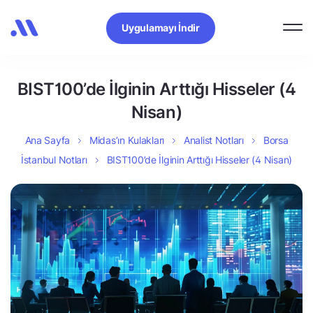
Uygulamayı İndir
BIST100’de İlginin Arttığı Hisseler (4
Nisan)
Ana Sayfa
Midas’ın Kulakları
Analist Notları
Borsa
İstanbul Notları
BIST100’de İlginin Arttığı Hisseler (4 Nisan)