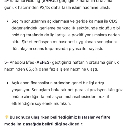
4-
Sabancı Holding (
SAHOL
) geçtiğimiz haftanın ortalama
günlük hacminden 92,1% daha fazla işlem hacmine ulaştı.
Seçim sonuçlarının açıklanması ve geride kalması ile CDS
değerlerindeki gerileme bankacılık sektöründe olduğu gibi
holding tarafında da ilgi artışı ile pozitif yansımalara neden
oldu. Şirket enflasyon muhasebesi uygulanan sonuçlarını
dün akşam seans kapanışında piyasa ile paylaştı.
5-
Anadolu Efes (
AEFES
) geçtiğimiz haftanın ortalama günlük
hacminden 83,6% daha fazla işlem hacmine ulaştı.
Açıklanan finansalların ardından genel bir ilgi artışı
yaşanıyor. Sonuçlara bakarak net parasal pozisyon kârı göz
önüne alındığında enflasyon muhasebesinden pozitif
etkilendiğini söylemek mümkün.
Bu sonuca ulaşırken belirlediğimiz kıstaslar ve filtre
modelimiz aşağıda belirtildiği şekildedir: