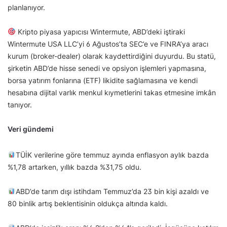
planlanıyor.
Kripto piyasa yapıcısı Wintermute, ABD’deki iştiraki
Wintermute USA LLC’yi 6 Ağustos’ta SEC’e ve FINRA’ya aracı
kurum (broker-dealer) olarak kaydettirdiğini duyurdu. Bu statü,
şirketin ABD’de hisse senedi ve opsiyon işlemleri yapmasına,
borsa yatırım fonlarına (ETF) likidite sağlamasına ve kendi
hesabına dijital varlık menkul kıymetlerini takas etmesine imkân
tanıyor.
Veri gündemi
TÜİK verilerine göre temmuz ayında enflasyon aylık bazda
%1,78 artarken, yıllık bazda %31,75 oldu.
ABD’de tarım dışı istihdam Temmuz’da 23 bin kişi azaldı ve
80 binlik artış beklentisinin oldukça altında kaldı.