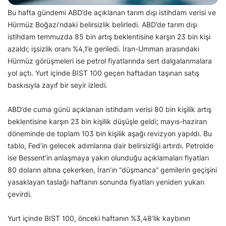
Bu hafta gündemi ABD’de açıklanan tarım dışı istihdam verisi ve
Hürmüz Boğazı’ndaki belirsizlik belirledi. ABD’de tarım dışı
istihdam temmuzda 85 bin artış beklentisine karşın 23 bin kişi
azaldı; işsizlik oranı %4,1’e geriledi. İran-Umman arasındaki
Hürmüz görüşmeleri ise petrol fiyatlarında sert dalgalanmalara
yol açtı. Yurt içinde BIST 100 geçen haftadan taşınan satış
baskısıyla zayıf bir seyir izledi.
ABD’de cuma günü açıklanan istihdam verisi 80 bin kişilik artış
beklentisine karşın 23 bin kişilik düşüşle geldi; mayıs-haziran
döneminde de toplam 103 bin kişilik aşağı revizyon yapıldı. Bu
tablo, Fed’in gelecek adımlarına dair belirsizliği artırdı. Petrolde
ise Bessent’in anlaşmaya yakın olunduğu açıklamaları fiyatları
80 doların altına çekerken, İran’ın “düşmanca” gemilerin geçişini
yasaklayan taslağı haftanın sonunda fiyatları yeniden yukarı
çevirdi.
Yurt içinde BIST 100, önceki haftanın %3,48’lik kaybının