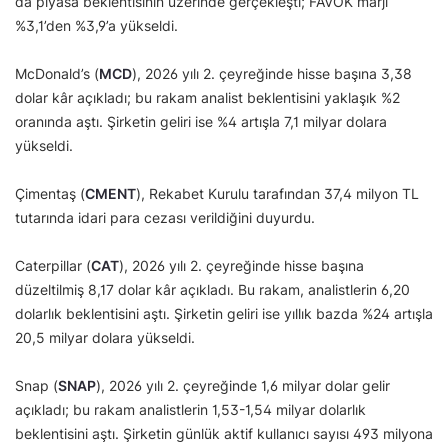
da piyasa beklentisinin üzerinde gerçekleşti; FAVÖK marjı
%3,1’den %3,9’a yükseldi.
McDonald’s (
MCD
), 2026 yılı 2. çeyreğinde hisse başına 3,38
dolar kâr açıkladı; bu rakam analist beklentisini yaklaşık %2
oranında aştı. Şirketin geliri ise %4 artışla 7,1 milyar dolara
yükseldi.
Çimentaş (
CMENT
), Rekabet Kurulu tarafından 37,4 milyon TL
tutarında idari para cezası verildiğini duyurdu.
Caterpillar (
CAT
), 2026 yılı 2. çeyreğinde hisse başına
düzeltilmiş 8,17 dolar kâr açıkladı. Bu rakam, analistlerin 6,20
dolarlık beklentisini aştı. Şirketin geliri ise yıllık bazda %24 artışla
20,5 milyar dolara yükseldi.
Snap (
SNAP
), 2026 yılı 2. çeyreğinde 1,6 milyar dolar gelir
açıkladı; bu rakam analistlerin 1,53-1,54 milyar dolarlık
beklentisini aştı. Şirketin günlük aktif kullanıcı sayısı 493 milyona