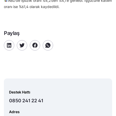
ABD’de işsizlik oranı %4,2’den %4,1’e geriledi. İşgücüne katılım
oranı ise %61,4 olarak kaydedildi.
Paylaş
Destek Hattı
0850 241 22 41
Adres