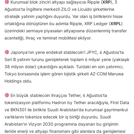
Kurumsal blok zinciri altyapı sağlayıcısı Ripple (
XRP
), 3
Ağustos’ta İngiltere merkezli ZILO ve Licuido şirketlerine
stratejik yatırım yaptığını duyurdu. Var olan iş birliklerini hisse
ortaklığına dönüştüren bu adımla Ripple, XRP Ledger (
XRPL
)
üzerindeki sermaye piyasaları altyapısına düzenlenmiş transfer
acenteliği, ihraç ve teminat mobilitesi ekliyor.
Japonya’nın yene endeksli stablecoin’i JPYC, 6 Ağustos’ta
Seri B yatırım turunu genişleterek toplam 6 milyar yene (yaklaşık
38 milyon dolar) çıkardığını açıkladı. Turdaki en son yatırımcı,
Tokyo borsasında işlem gören lojistik şirketi AZ-COM Maruwa
Holdings oldu.
En büyük stablecoin ihraççısı Tether, 6 Ağustos’ta
tokenizasyon platformu Hadron by Tether aracılığıyla, First Data
ve BKN301 ile birlikte Suudi Arabistan’da kurumsal gayrimenkul
varlıklarını tokenize edecek bir iş birliği duyurdu. Suudi
Arabistan’ın Vizyon 2030 programına dayanan bu girişimin
ileride enerji ve altyapı finansmanı gibi alanlara da genişlemesi