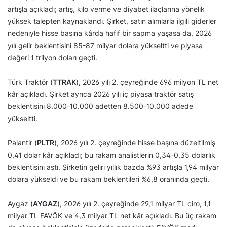
artışla açıkladı; artış, kilo verme ve diyabet ilaçlarına yönelik
yüksek talepten kaynaklandı. Şirket, satın alımlarla ilgili giderler
nedeniyle hisse başına kârda hafif bir sapma yaşasa da, 2026
yılı gelir beklentisini 85-87 milyar dolara yükseltti ve piyasa
değeri 1 trilyon doları geçti.
Türk Traktör (
TTRAK
), 2026 yılı 2. çeyreğinde 696 milyon TL net
kâr açıkladı. Şirket ayrıca 2026 yılı iç piyasa traktör satış
beklentisini 8.000-10.000 adetten 8.500-10.000 adede
yükseltti.
Palantir (
PLTR
), 2026 yılı 2. çeyreğinde hisse başına düzeltilmiş
0,41 dolar kâr açıkladı; bu rakam analistlerin 0,34-0,35 dolarlık
beklentisini aştı. Şirketin geliri yıllık bazda %93 artışla 1,94 milyar
dolara yükseldi ve bu rakam beklentileri %6,8 oranında geçti.
Aygaz (
AYGAZ
), 2026 yılı 2. çeyreğinde 29,1 milyar TL ciro, 1,1
milyar TL FAVÖK ve 4,3 milyar TL net kâr açıkladı. Bu üç rakam