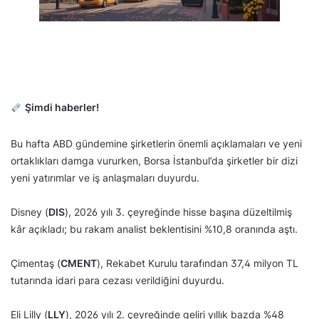
Şimdi haberler!
Bu hafta ABD gündemine şirketlerin önemli açıklamaları ve yeni
ortaklıkları damga vururken, Borsa İstanbul’da şirketler bir dizi
yeni yatırımlar ve iş anlaşmaları duyurdu.
Disney (
DIS
), 2026 yılı 3. çeyreğinde hisse başına düzeltilmiş
kâr açıkladı; bu rakam analist beklentisini %10,8 oranında aştı.
Çimentaş (
CMENT
), Rekabet Kurulu tarafından 37,4 milyon TL
tutarında idari para cezası verildiğini duyurdu.
Eli Lilly (
LLY
), 2026 yılı 2. çeyreğinde geliri yıllık bazda %48