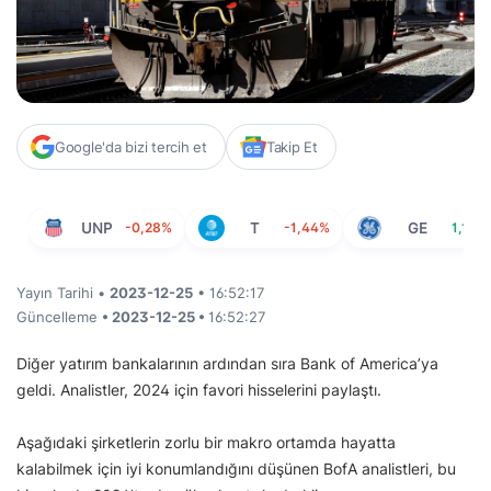
Google'da bizi tercih et
Takip Et
UNP
-0,28%
T
-1,44%
GE
1,15%
Yayın Tarihi •
2023-12-25
• 16:52:17
Güncelleme
• 2023-12-25 •
16:52:27
Diğer yatırım bankalarının ardından sıra Bank of America’ya
geldi. Analistler, 2024 için favori hisselerini paylaştı.
Aşağıdaki şirketlerin zorlu bir makro ortamda hayatta
kalabilmek için iyi konumlandığını düşünen BofA analistleri, bu