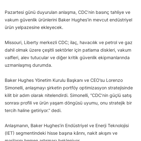
Pazartesi günü duyurulan anlaşma, CDC’nin basınç tahliye ve
vakum güvenlik ürünlerini Baker Hughes’in mevcut endüstriyel
ürün yelpazesine ekleyecek.
Missouri, Liberty merkezli CDC; ilaç, havacılık ve petrol ve gaz
dahil olmak üzere çeşitli sektörler için patlama diskleri, vakum
valfleri, alev tutucular ve diğer kritik güvenlik ekipmanlarında
uzmanlaşmış durumda.
Baker Hughes Yönetim Kurulu Başkanı ve CEO’su Lorenzo
Simonelli, anlaşmayı şirketin portföy optimizasyon stratejisinde
kilit bir adım olarak nitelendirdi. Simonelli, “CDC’nin güçlü satış
sonrası profili ve ürün yaşam döngüsü uyumu, onu stratejik bir
tercih haline getiriyor.” dedi.
Anlaşmanın, Baker Hughes’in Endüstriyel ve Enerji Teknolojisi
(IET) segmentindeki hisse başına kârını, nakit akışını ve
marjlarını hemen artırması bekleniyor.