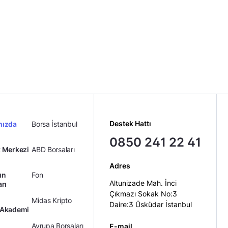
Destek Hattı
mızda
Borsa İstanbul
0850 241 22 41
 Merkezi
ABD Borsaları
Adres
ın
Fon
Altunizade Mah. İnci
arı
Çıkmazı Sokak No:3
Midas Kripto
Daire:3 Üsküdar İstanbul
 Akademi
Avrupa Borsaları
E-mail