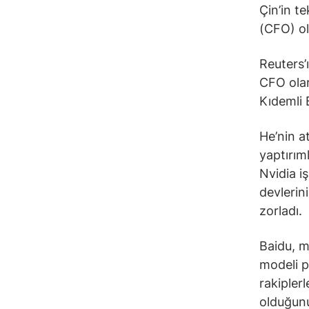
Çin’in te
(CFO) ol
Reuters’
CFO olar
Kıdemli 
He’nin a
yaptırıml
Nvidia iş
devlerin
zorladı.
Baidu, m
modeli p
rakipler
olduğunu