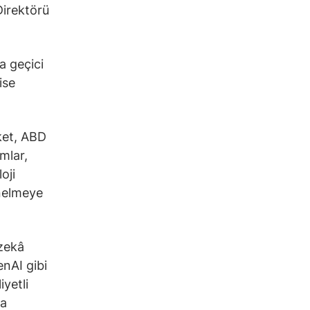
 Direktörü
a geçici
ise
rket, ABD
mlar,
oji
önelmeye
 zekâ
nAI gibi
yetli
sa