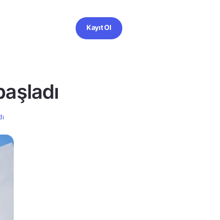
Kayıt Ol
başladı
dı