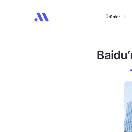
Ürünler
Baidu’
A