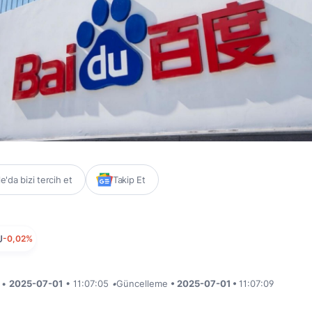
'da bizi tercih et
Takip Et
U
-0,02%
i •
2025-07-01
• 11:07:05
•
Güncelleme
• 2025-07-01 •
11:07:09