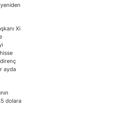
 yeniden
şkanı Xi
e
yi
hisse
 direnç
ir ayda
ının
85 dolara