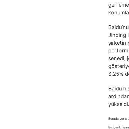
gerileme
konumlan
Baidu’nu
Jinping l
şirketin
performa
senedi, 
gösteriy
3,25% d
Baidu hi
ardından
yükseldi
Burada yer ala
Bu içerik hazı