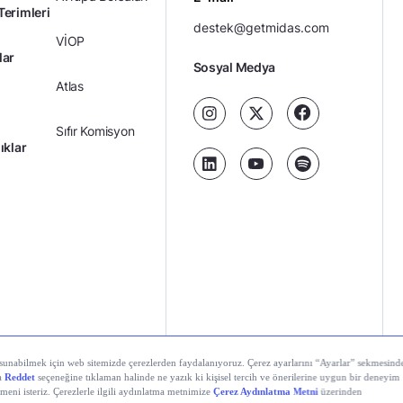
Terimleri
destek@getmidas.com
VİOP
lar
Sosyal Medya
Atlas
Sıfır Komisyon
ıklar
Kredili Yatırım
Ücretler
Kariyer
Kişisel
al Teknolojiler A.Ş. Tüm hakları saklıdır.
Gizlilik
Verilerin