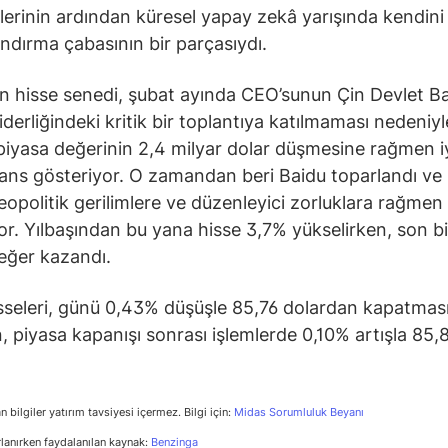
lerinin ardından küresel yapay zekâ yarışında kendini
dırma çabasının bir parçasıydı.
n hisse senedi, şubat ayında CEO’sunun Çin Devlet Ba
iderliğindeki kritik bir toplantıya katılmaması nedeniyl
 piyasa değerinin 2,4 milyar dolar düşmesine rağmen i
ns gösteriyor. O zamandan beri Baidu toparlandı ve 
jeopolitik gerilimlere ve düzenleyici zorluklara rağmen
or. Yılbaşından bu yana hisse 3,7% yükselirken, son b
eğer kazandı.
sseleri, günü 0,43% düşüşle 85,76 dolardan kapatmas
, piyasa kapanışı sonrası işlemlerde 0,10% artışla 85,
.
n bilgiler yatırım tavsiyesi içermez. Bilgi için:
Midas Sorumluluk Beyanı
rlanırken faydalanılan kaynak:
Benzinga