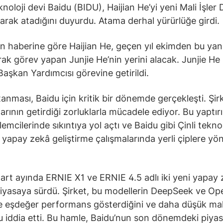
knoloji devi Baidu (BIDU), Haijian He’yi yeni Mali İşler
arak atadığını duyurdu. Atama derhal yürürlüğe girdi.
ın haberine göre Haijian He, geçen yıl ekimden bu yan
ak görev yapan Junjie He’nin yerini alacak. Junjie He 
Başkan Yardımcısı görevine getirildi.
tanması, Baidu için kritik bir dönemde gerçekleşti. Şi
arının getirdiği zorluklarla mücadele ediyor. Bu yaptırı
lemcilerinde sıkıntıya yol açtı ve Baidu gibi Çinli teknol
i yapay zekâ geliştirme çalışmalarında yerli çiplere y
art ayında ERNIE X1 ve ERNIE 4.5 adlı iki yeni yapay
iyasaya sürdü. Şirket, bu modellerin DeepSeek ve Ope
le eşdeğer performans gösterdiğini ve daha düşük mali
 iddia etti. Bu hamle, Baidu’nun son dönemdeki piya