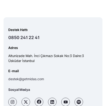
Destek Hattı
0850 241 22 41
Adres
Altunizade Mah. İnci Çıkmazı Sokak No:3 Daire:3
Üsküdar İstanbul
E-mail
destek@getmidas.com
Sosyal Medya