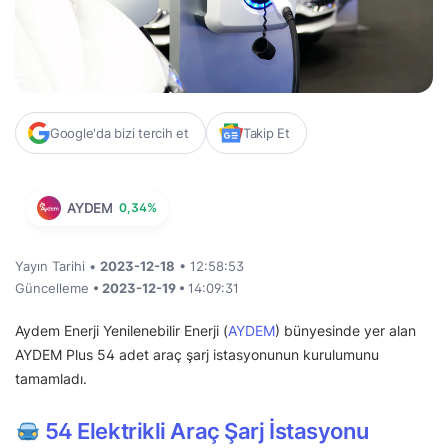
Google'da bizi tercih et
Takip Et
AYDEM
0,34%
Yayın Tarihi •
2023-12-18
• 12:58:53
Güncelleme
• 2023-12-19 •
14:09:31
Aydem Enerji Yenilenebilir Enerji (
AYDEM
) bünyesinde yer alan
AYDEM Plus 54 adet araç şarj istasyonunun kurulumunu
tamamladı.
54 Elektrikli Araç Şarj İstasyonu