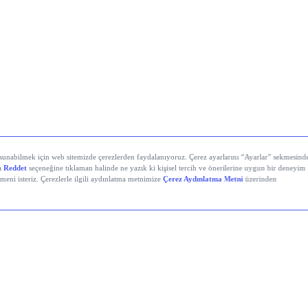
stanbul’da Bugün: Şirket Haberleri
i Demir Çelik (EREGL)
 Çimento (OYAKC)