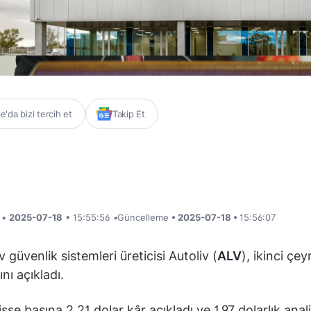
'da bizi tercih et
Takip Et
i •
2025-07-18
• 15:55:56
•
Güncelleme
• 2025-07-18 •
15:56:07
 güvenlik sistemleri üreticisi Autoliv (
ALV
), ikinci çey
nı açıkladı.
isse başına 2,21 dolar kâr açıkladı ve 1,97 dolarlık anal