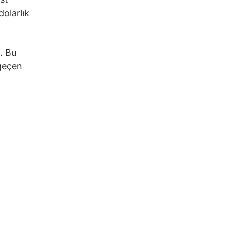
dolarlık
i. Bu
 geçen