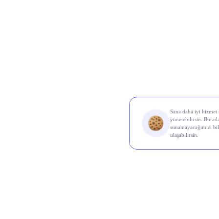
Borsa İ
Ereğl
OYAK