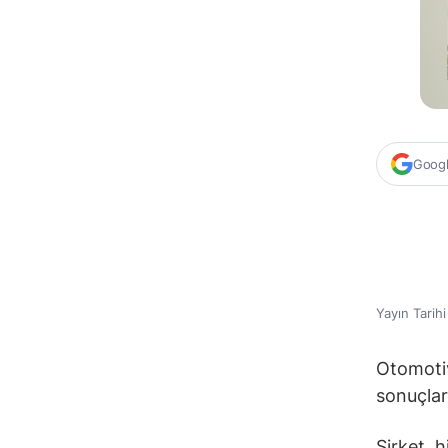
Google
Yayın Tarih
Otomotiv
sonuçları
Şirket, h