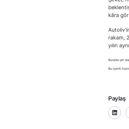
beklenti
kâra gör
Autoliv’i
rakam, 2
yılın ay
Burada yer ala
Bu içerik hazı
Paylaş