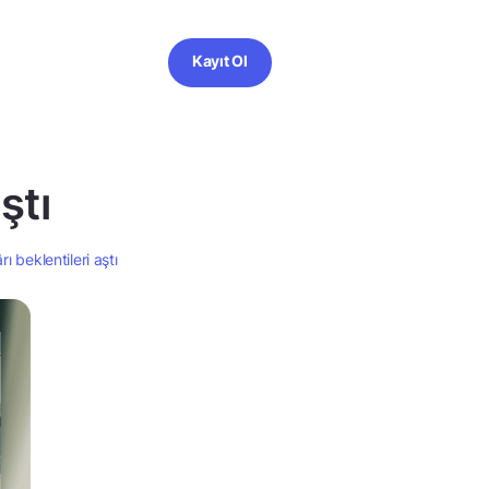
Kayıt Ol
ştı
rı beklentileri aştı