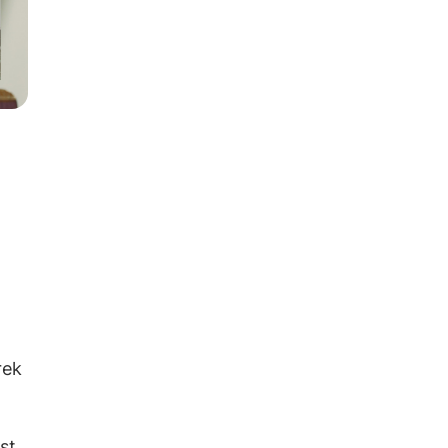
rek
ist