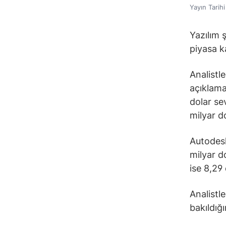
Yayın Tarih
Yazılım 
piyasa k
Analistl
açıklama
dolar se
milyar d
Autodesk
milyar do
ise 8,29 
Analistl
bakıldığ