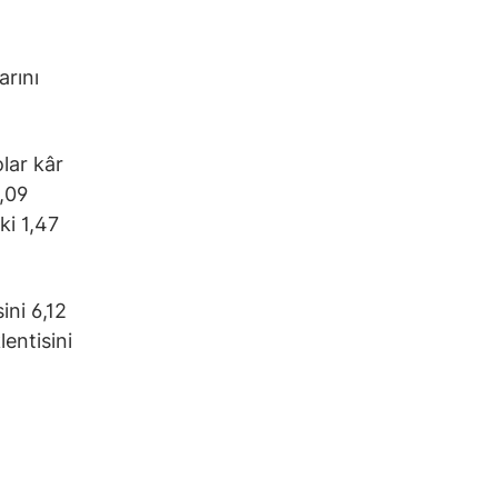
arını
olar kâr
,09
ki 1,47
ini 6,12
lentisini