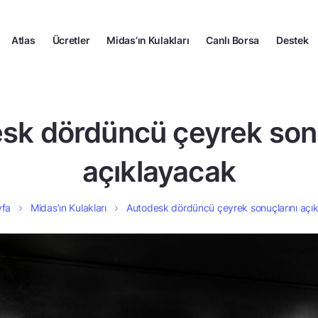
Atlas
Ücretler
Midas’ın Kulakları
Canlı Borsa
Destek
sk dördüncü çeyrek sonu
açıklayacak
yfa
Midas’ın Kulakları
Autodesk dördüncü çeyrek sonuçlarını açı