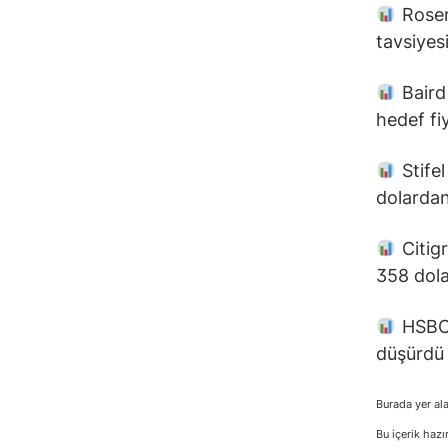
Rosenb
tavsiyes
Baird
hedef fi
Stifel
dolardan
Citigr
358 dola
HSBC a
düşürdü 
Burada yer ala
Bu içerik hazı