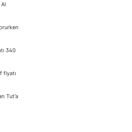
 Al
korurken
atı 340
 fiyatı
an Tut’a