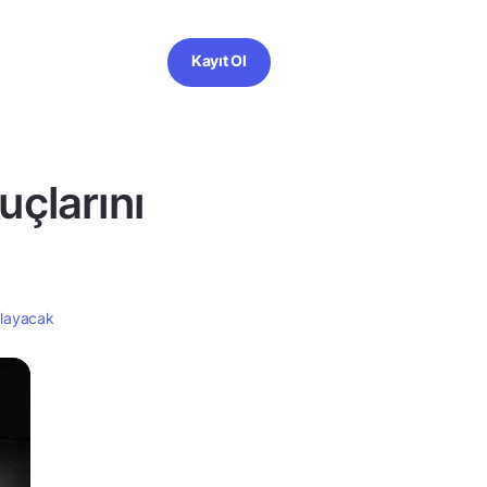
Kayıt Ol
çlarını
klayacak