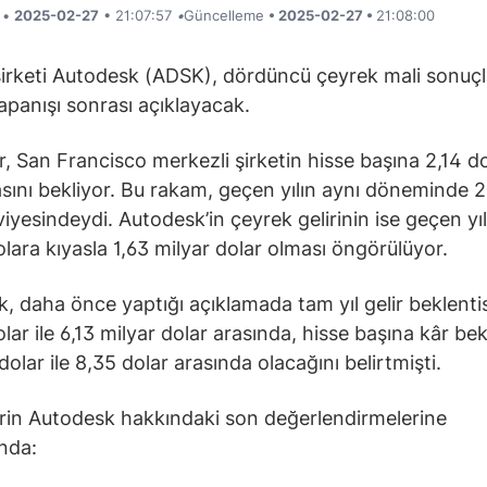
i •
2025-02-27
• 21:07:57
•
Güncelleme
• 2025-02-27 •
21:08:00
şirketi Autodesk (ADSK), dördüncü çeyrek mali sonuçl
apanışı sonrası açıklayacak.
er, San Francisco merkezli şirketin hisse başına 2,14 d
sını bekliyor. Bu rakam, geçen yılın aynı döneminde 2
viyesindeydi. Autodesk’in çeyrek gelirinin ise geçen yıl
olara kıyasla 1,63 milyar dolar olması öngörülüyor.
, daha önce yaptığı açıklamada tam yıl gelir beklentis
lar ile 6,13 milyar dolar arasında, hisse başına kâr bek
dolar ile 8,35 dolar arasında olacağını belirtmişti.
erin Autodesk hakkındaki son değerlendirmelerine
ında: