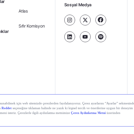
lar
Sosyal Medya
Atlas
Sıfır Komisyon
ıklar
Kredili Yatırım
Ücretler
Kariyer
Kişisel
al Teknolojiler A.Ş. Tüm hakları saklıdır.
Gizlilik
Verilerin
Politikası
Korunması