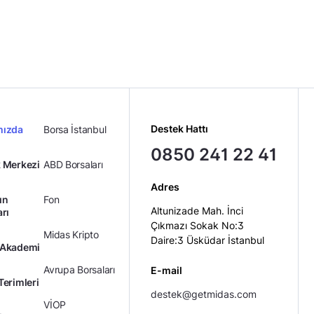
Destek Hattı
mızda
Borsa İstanbul
0850 241 22 41
 Merkezi
ABD Borsaları
Adres
ın
Fon
Altunizade Mah. İnci
arı
Çıkmazı Sokak No:3
Midas Kripto
Daire:3 Üsküdar İstanbul
 Akademi
Avrupa Borsaları
E-mail
Terimleri
destek@getmidas.com
VİOP