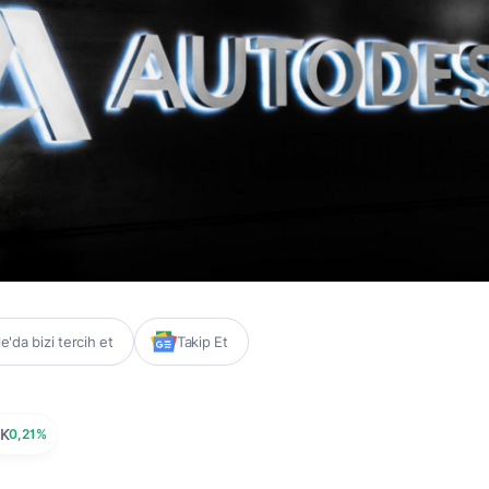
'da bizi tercih et
Takip Et
K
0,21%