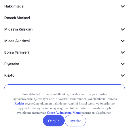
Hakkımızda
Destek Merkezi
Midas'ın Kulakları
Midas Akademi
Borsa Terimleri
Piyasalar
Kripto
Ayrıcalıklar
Kişisel Verilerin
Gizlilik
Yasal
Çerez
Korunması
Politikası
Duyurular
Ayarları