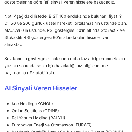
göstergelerine göre “al” sinyali veren hisselere bakacağız.
Not: Aşağıdaki listede, BIST 100 endeksinde bulunan, fiyatı 9,
21, 50 ve 200 günlük üssel hareketli ortalamasının üstünde olan,
MACD’si 0’ın üstünde, RSI göstergesi 60’ın altında Stokastik ve
Stokastik RSI göstergesi 80’in altında olan hisseler yer
almaktadır.
Söz konusu göstergeler hakkında daha fazla bilgi edinmek için
yazının sonunda senin için hazırladığımız bilgilendirme
başlıklarına göz atabilirsin.
Al Sinyali Veren Hisseler
Koç Holding (KCHOL)
Odine Solutions (ODINE)
Ral Yatırım Holding (RALYH)
Europower Enerji ve Otomasyon (EUPWR)
Kardemir Karabük Demir Çelik Sanayi ve Ticaret (KRDMD)