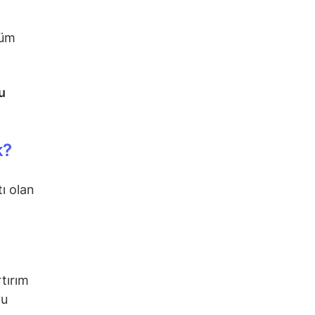
tüm
u
k?
tı olan
tırım
yu