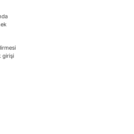
nda
mek
dirmesi
girişi