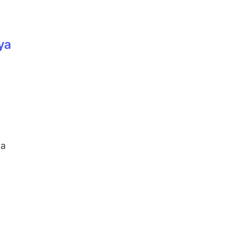
ya
na