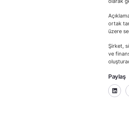
olarak ge
Açıklama
ortak t
üzere ser
Şirket, 
ve finan
oluşturac
Paylaş