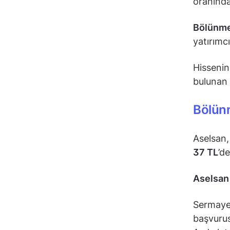
oranında
Bölünm
yatırımc
Hisseni
bulunan 
Bölünm
Aselsan, 
37 TL
’d
Aselsan
Sermaye 
başvurus