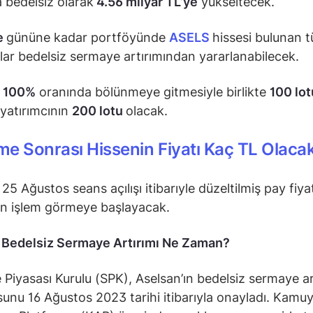
 bedelsiz olarak
4.56 milyar TL’ye
yükseltecek.
e
gününe kadar portföyünde
ASELS
hissesi bulunan 
ılar bedelsiz sermaye artırımından yararlanabilecek.
n
100%
oranında bölünmeye gitmesiyle birlikte
100 lot
yatırımcının
200 lotu
olacak.
e Sonrası Hissenin Fiyatı Kaç TL Olaca
25 Ağustos seans açılışı itibarıyle düzeltilmiş pay fiya
en işlem görmeye başlayacak.
 Bedelsiz Sermaye Artırımı Ne Zaman?
Piyasası Kurulu (SPK), Aselsan’ın bedelsiz sermaye ar
unu 16 Ağustos 2023 tarihi itibarıyla onayladı. Kamu