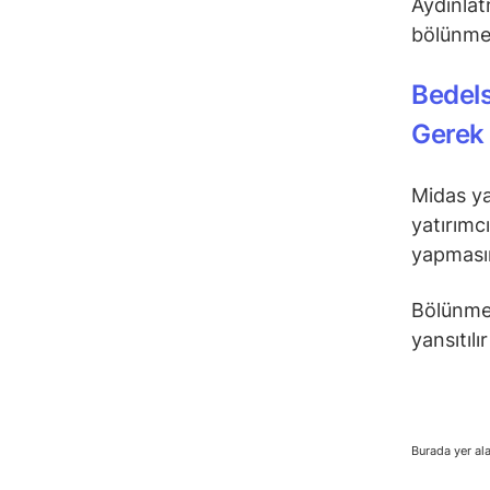
Aydınlat
bölünme 
Bedels
Gerek 
Midas ya
yatırımc
yapması
Bölünmed
yansıtılı
Burada yer ala