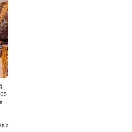
ğı
,05
e
zsiz