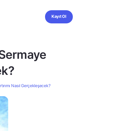
Kayıt Ol
 Sermaye
ek?
tırımı Nasıl Gerçekleşecek?