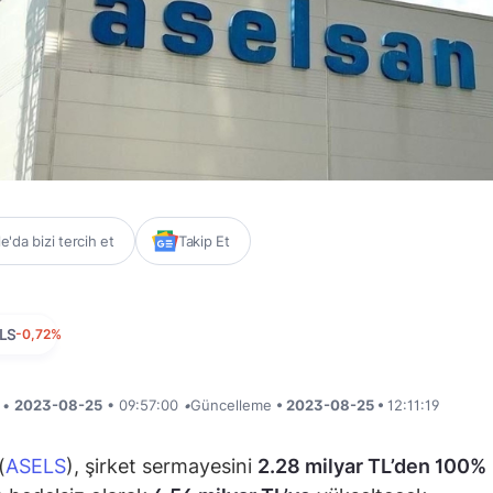
'da bizi tercih et
Takip Et
LS
-0,72%
i •
2023-08-25
• 09:57:00
•
Güncelleme
• 2023-08-25 •
12:11:19
(
ASELS
), şirket sermayesini
2.28 milyar TL’den 100%