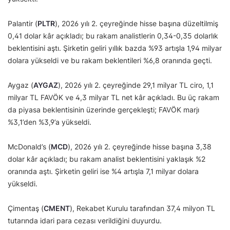
Palantir (
PLTR
), 2026 yılı 2. çeyreğinde hisse başına düzeltilmiş
0,41 dolar kâr açıkladı; bu rakam analistlerin 0,34-0,35 dolarlık
beklentisini aştı. Şirketin geliri yıllık bazda %93 artışla 1,94 milyar
dolara yükseldi ve bu rakam beklentileri %6,8 oranında geçti.
Aygaz (
AYGAZ
), 2026 yılı 2. çeyreğinde 29,1 milyar TL ciro, 1,1
milyar TL FAVÖK ve 4,3 milyar TL net kâr açıkladı. Bu üç rakam
da piyasa beklentisinin üzerinde gerçekleşti; FAVÖK marjı
%3,1’den %3,9’a yükseldi.
McDonald’s (
MCD
), 2026 yılı 2. çeyreğinde hisse başına 3,38
dolar kâr açıkladı; bu rakam analist beklentisini yaklaşık %2
oranında aştı. Şirketin geliri ise %4 artışla 7,1 milyar dolara
yükseldi.
Çimentaş (
CMENT
), Rekabet Kurulu tarafından 37,4 milyon TL
tutarında idari para cezası verildiğini duyurdu.