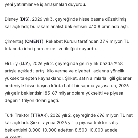
yeni yatırımlar ve iş anlaşmaları duyurdu.
Disney (
DIS
), 2026 yılı 3. çeyreğinde hisse başına düzeltilmiş
kâr açıkladı; bu rakam analist beklentisini %10,8 oranında aştı.
Çimentaş (
CMENT
), Rekabet Kurulu tarafından 37,4 milyon TL
tutarında idari para cezası verildiğini duyurdu.
Eli Lilly (
LLY
), 2026 yılı 2. çeyreğinde geliri yıllık bazda %48
artışla açıkladı; artış, kilo verme ve diyabet ilaçlarına yönelik
yüksek talepten kaynaklandı. Şirket, satın alımlarla ilgili giderler
nedeniyle hisse başına kârda hafif bir sapma yaşasa da, 2026
yılı gelir beklentisini 85-87 milyar dolara yükseltti ve piyasa
değeri 1 trilyon doları geçti.
Türk Traktör (
TTRAK
), 2026 yılı 2. çeyreğinde 696 milyon TL net
kâr açıkladı. Şirket ayrıca 2026 yılı iç piyasa traktör satış
beklentisini 8.000-10.000 adetten 8.500-10.000 adede
yükseltti.