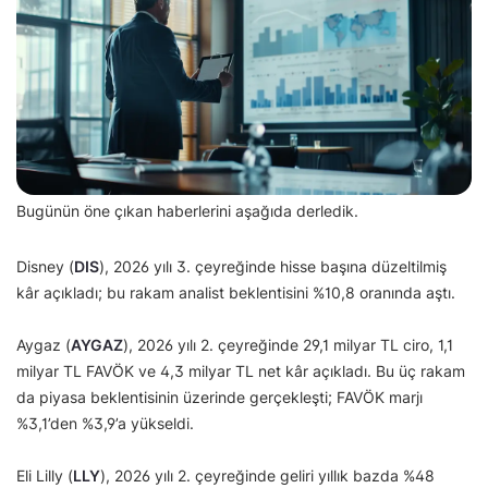
Bugünün öne çıkan haberlerini aşağıda derledik.
Disney (
DIS
), 2026 yılı 3. çeyreğinde hisse başına düzeltilmiş
kâr açıkladı; bu rakam analist beklentisini %10,8 oranında aştı.
Aygaz (
AYGAZ
), 2026 yılı 2. çeyreğinde 29,1 milyar TL ciro, 1,1
milyar TL FAVÖK ve 4,3 milyar TL net kâr açıkladı. Bu üç rakam
da piyasa beklentisinin üzerinde gerçekleşti; FAVÖK marjı
%3,1’den %3,9’a yükseldi.
Eli Lilly (
LLY
), 2026 yılı 2. çeyreğinde geliri yıllık bazda %48