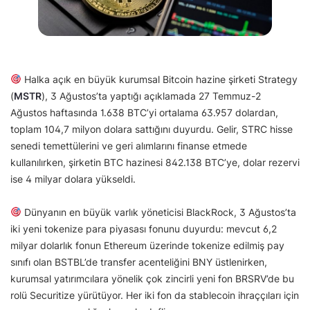
Halka açık en büyük kurumsal Bitcoin hazine şirketi Strategy
(
MSTR
), 3 Ağustos’ta yaptığı açıklamada 27 Temmuz-2
Ağustos haftasında 1.638 BTC’yi ortalama 63.957 dolardan,
toplam 104,7 milyon dolara sattığını duyurdu. Gelir, STRC hisse
senedi temettülerini ve geri alımlarını finanse etmede
kullanılırken, şirketin BTC hazinesi 842.138 BTC’ye, dolar rezervi
ise 4 milyar dolara yükseldi.
Dünyanın en büyük varlık yöneticisi BlackRock, 3 Ağustos’ta
iki yeni tokenize para piyasası fonunu duyurdu: mevcut 6,2
milyar dolarlık fonun Ethereum üzerinde tokenize edilmiş pay
sınıfı olan BSTBL’de transfer acenteliğini BNY üstlenirken,
kurumsal yatırımcılara yönelik çok zincirli yeni fon BRSRV’de bu
rolü Securitize yürütüyor. Her iki fon da stablecoin ihraççıları için