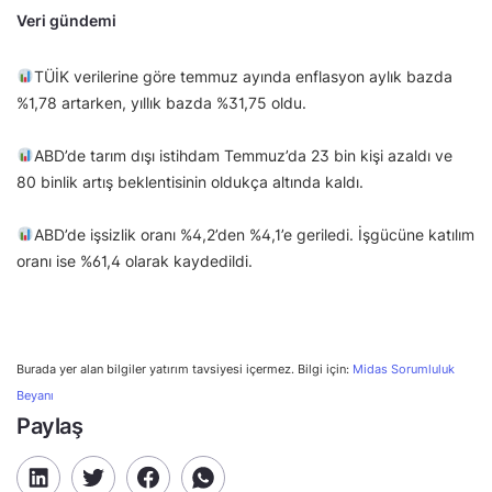
Veri gündemi
TÜİK verilerine göre temmuz ayında enflasyon aylık bazda
%1,78 artarken, yıllık bazda %31,75 oldu.
ABD’de tarım dışı istihdam Temmuz’da 23 bin kişi azaldı ve
80 binlik artış beklentisinin oldukça altında kaldı.
ABD’de işsizlik oranı %4,2’den %4,1’e geriledi. İşgücüne katılım
oranı ise %61,4 olarak kaydedildi.
Burada yer alan bilgiler yatırım tavsiyesi içermez. Bilgi için:
Midas Sorumluluk
Beyanı
Paylaş