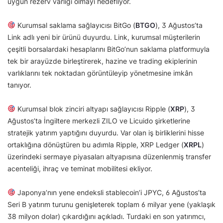
uygun rezerv varlığı olmayı hedefliyor.
Kurumsal saklama sağlayıcısı BitGo (
BTGO
), 3 Ağustos’ta
Link adlı yeni bir ürünü duyurdu. Link, kurumsal müşterilerin
çeşitli borsalardaki hesaplarını BitGo’nun saklama platformuyla
tek bir arayüzde birleştirerek, hazine ve trading ekiplerinin
varlıklarını tek noktadan görüntüleyip yönetmesine imkân
tanıyor.
Kurumsal blok zinciri altyapı sağlayıcısı Ripple (
XRP
), 3
Ağustos’ta İngiltere merkezli ZILO ve Licuido şirketlerine
stratejik yatırım yaptığını duyurdu. Var olan iş birliklerini hisse
ortaklığına dönüştüren bu adımla Ripple, XRP Ledger (
XRPL
)
üzerindeki sermaye piyasaları altyapısına düzenlenmiş transfer
acenteliği, ihraç ve teminat mobilitesi ekliyor.
Japonya’nın yene endeksli stablecoin’i JPYC, 6 Ağustos’ta
Seri B yatırım turunu genişleterek toplam 6 milyar yene (yaklaşık
38 milyon dolar) çıkardığını açıkladı. Turdaki en son yatırımcı,