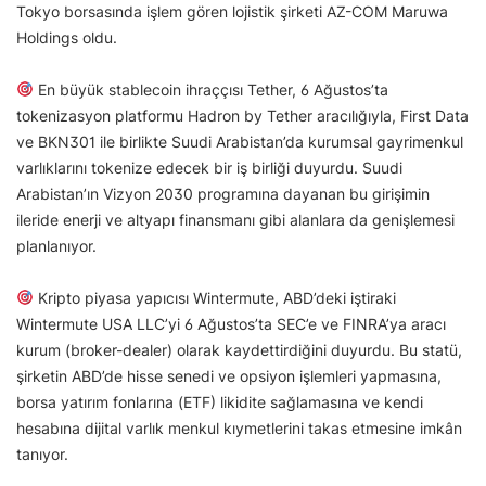
Tokyo borsasında işlem gören lojistik şirketi AZ-COM Maruwa
Holdings oldu.
En büyük stablecoin ihraççısı Tether, 6 Ağustos’ta
tokenizasyon platformu Hadron by Tether aracılığıyla, First Data
ve BKN301 ile birlikte Suudi Arabistan’da kurumsal gayrimenkul
varlıklarını tokenize edecek bir iş birliği duyurdu. Suudi
Arabistan’ın Vizyon 2030 programına dayanan bu girişimin
ileride enerji ve altyapı finansmanı gibi alanlara da genişlemesi
planlanıyor.
Kripto piyasa yapıcısı Wintermute, ABD’deki iştiraki
Wintermute USA LLC’yi 6 Ağustos’ta SEC’e ve FINRA’ya aracı
kurum (broker-dealer) olarak kaydettirdiğini duyurdu. Bu statü,
şirketin ABD’de hisse senedi ve opsiyon işlemleri yapmasına,
borsa yatırım fonlarına (ETF) likidite sağlamasına ve kendi
hesabına dijital varlık menkul kıymetlerini takas etmesine imkân
tanıyor.