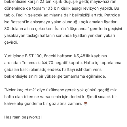
beklentisine karşın 23 bin kişilik düşüşle geldi; mayıs-haziran
döneminde de toplam 103 bin kişilik aşağı revizyon yapıldı. Bu
tablo, Fed’in gelecek adımlarına dair belirsizliği artırdı. Petrolde
ise Bessent’in anlaşmaya yakın olunduğu açıklamaları fiyatları
80 doların altına çekerken, İran’ın “düşmanca” gemilerin geçişini
yasaklayan taslağı haftanın sonunda fiyatları yeniden yukarı
çevirdi.
Yurt içinde BIST 100, önceki haftanın %3,48’lik kaybının
ardından Temmuz’u %4,70 negatif kapattı. Hafta içi toparlanma
çabaları kalıcı olamadı; endeks haftayı istihdam verisi
beklentisiyle sınırlı bir yükselişle tamamlama eğiliminde.
“Neler kaçırdım?” diye üzülmene gerek yok çünkü geçtiğimiz
hafta olan biten ne varsa senin için derledik. Şimdi sıcacık bir
kahve alıp gündeme bir göz atma zamanı.
Hazırsan başlıyoruz!