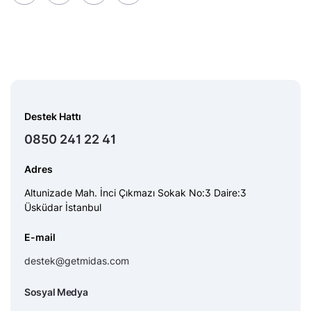
Destek Hattı
0850 241 22 41
Adres
Altunizade Mah. İnci Çıkmazı Sokak No:3 Daire:3
Üsküdar İstanbul
E-mail
destek@getmidas.com
Sosyal Medya