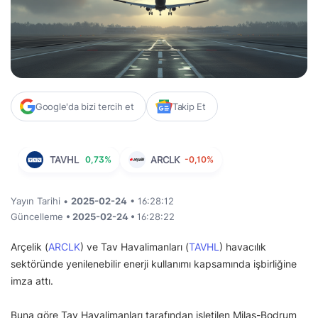
Google'da bizi tercih et
Takip Et
TAVHL
0,73%
ARCLK
-0,10%
Yayın Tarihi •
2025-02-24
• 16:28:12
Güncelleme
• 2025-02-24 •
16:28:22
Arçelik (
ARCLK
) ve Tav Havalimanları (
TAVHL
) havacılık
sektöründe yenilenebilir enerji kullanımı kapsamında işbirliğine
imza attı.
Buna göre Tav Havalimanları tarafından işletilen Milas-Bodrum