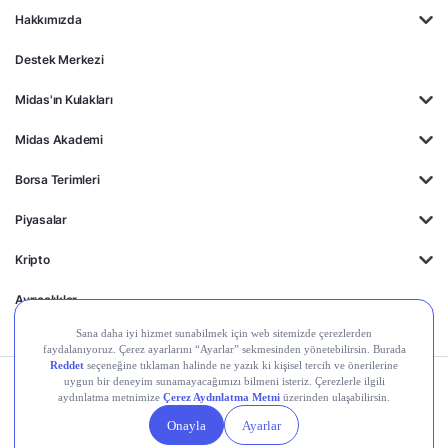
Hakkımızda
Destek Merkezi
Midas'ın Kulakları
Midas Akademi
Borsa Terimleri
Piyasalar
Kripto
Ayrıcalıklar
Kişisel Verilerin
Gizlilik
Yasal
Çerez
Korunması
Politikası
Duyurular
Ayarları