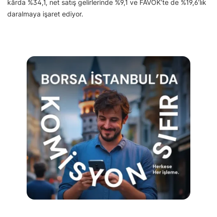
kârda %34,1, net satış gelirlerinde %9,1 ve FAVÖK’te de %19,6’lık
daralmaya işaret ediyor.