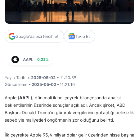
Google'da bizi tercih et
Takip Et
AAPL
0,23%
Yayın Tarihi •
2025-05-02
• 11:20:59
Güncelleme
• 2025-05-02 •
11:21:10
Apple (
AAPL
), dün mali ikinci çeyrek bilançosunda analist
beklentilerinin üzerinde sonuçlar açıkladı. Ancak şirket, ABD
Başkanı Donald Trump’ın gümrük vergilerinin yol açtığı belirsizlik
sebebiyle maliyetleri öngörmenin zor olduğunu belirtti.
İlk çeyrekte Apple 95,4 milyar dolar gelir üzerinden hisse başına