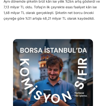
Aynı dönemde şirketin brüt kârı ise yıllık %264 artış gösterdi ve
7,13 milyar TL oldu. Tofaş’ın ilk çeyrekte esas faaliyet kârı ise
1,68 milyar TL olarak gerçekleşti. Şirketin net borcu önceki
çeyreğe göre %31 artışla 48,21 milyar TL olarak kaydedildi.