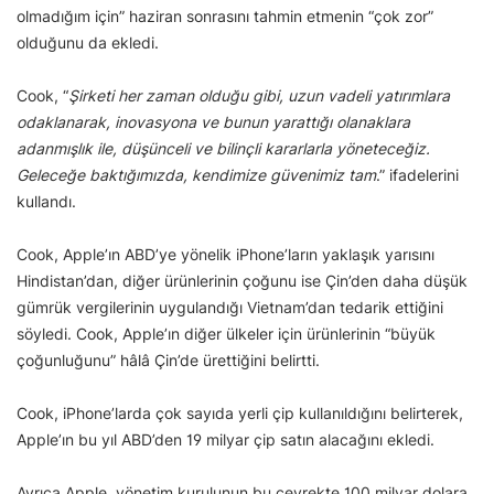
olmadığım için” haziran sonrasını tahmin etmenin “çok zor”
olduğunu da ekledi.
Cook, “
Şirketi her zaman olduğu gibi, uzun vadeli yatırımlara
odaklanarak, inovasyona ve bunun yarattığı olanaklara
adanmışlık ile, düşünceli ve bilinçli kararlarla yöneteceğiz.
Geleceğe baktığımızda, kendimize güvenimiz tam
.” ifadelerini
kullandı.
Cook, Apple’ın ABD’ye yönelik iPhone’ların yaklaşık yarısını
Hindistan’dan, diğer ürünlerinin çoğunu ise Çin’den daha düşük
gümrük vergilerinin uygulandığı Vietnam’dan tedarik ettiğini
söyledi. Cook, Apple’ın diğer ülkeler için ürünlerinin “büyük
çoğunluğunu” hâlâ Çin’de ürettiğini belirtti.
Cook, iPhone’larda çok sayıda yerli çip kullanıldığını belirterek,
Apple’ın bu yıl ABD’den 19 milyar çip satın alacağını ekledi.
Ayrıca Apple, yönetim kurulunun bu çeyrekte 100 milyar dolara