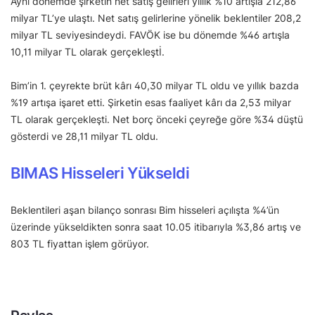
Aynı dönemde şirketin net satış gelirleri yıllık %10 artışla 212,86
milyar TL’ye ulaştı. Net satış gelirlerine yönelik beklentiler 208,2
milyar TL seviyesindeydi. FAVÖK ise bu dönemde %46 artışla
10,11 milyar TL olarak gerçekleştİ.
Bim’in 1. çeyrekte brüt kârı 40,30 milyar TL oldu ve yıllık bazda
%19 artışa işaret etti. Şirketin esas faaliyet kârı da 2,53 milyar
TL olarak gerçekleşti. Net borç önceki çeyreğe göre %34 düştü
gösterdi ve 28,11 milyar TL oldu.
BIMAS Hisseleri Yükseldi
Beklentileri aşan bilanço sonrası Bim hisseleri açılışta %4’ün
üzerinde yükseldikten sonra saat 10.05 itibarıyla %3,86 artış ve
803 TL fiyattan işlem görüyor.