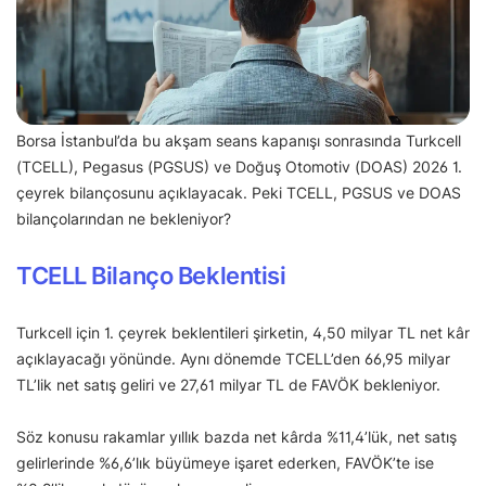
Borsa İstanbul’da bu akşam seans kapanışı sonrasında Turkcell
(TCELL), Pegasus (PGSUS) ve Doğuş Otomotiv (DOAS) 2026 1.
çeyrek bilançosunu açıklayacak. Peki TCELL, PGSUS ve DOAS
bilançolarından ne bekleniyor?
TCELL Bilanço Beklentisi
Turkcell için 1. çeyrek beklentileri şirketin, 4,50 milyar TL net kâr
açıklayacağı yönünde. Aynı dönemde TCELL’den 66,95 milyar
TL’lik net satış geliri ve 27,61 milyar TL de FAVÖK bekleniyor.
Söz konusu rakamlar yıllık bazda net kârda %11,4’lük, net satış
gelirlerinde %6,6’lık büyümeye işaret ederken, FAVÖK’te ise