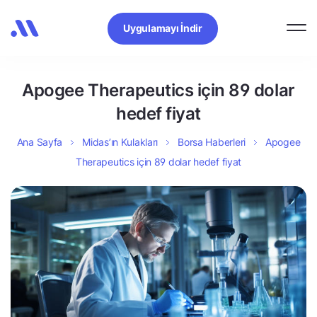
Uygulamayı İndir
Apogee Therapeutics için 89 dolar
hedef fiyat
Ana Sayfa
Midas’ın Kulakları
Borsa Haberleri
Apogee
Therapeutics için 89 dolar hedef fiyat