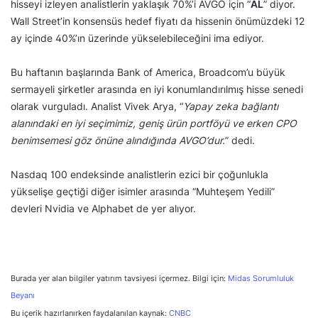
hisseyi izleyen analistlerin yaklaşık 70%’i AVGO için “
AL
” diyor.
Wall Street’in konsensüs hedef fiyatı da hissenin önümüzdeki 12
ay içinde 40%’ın üzerinde yükselebileceğini ima ediyor.
Bu haftanın başlarında Bank of America, Broadcom’u büyük
sermayeli şirketler arasında en iyi konumlandırılmış hisse senedi
olarak vurguladı. Analist Vivek Arya, “
Yapay zeka bağlantı
alanındaki en iyi seçimimiz, geniş ürün portföyü ve erken CPO
benimsemesi göz önüne alındığında AVGO’dur.
” dedi.
Nasdaq 100 endeksinde analistlerin ezici bir çoğunlukla
yükselişe geçtiği diğer isimler arasında “Muhteşem Yedili”
devleri Nvidia ve Alphabet de yer alıyor.
Burada yer alan bilgiler yatırım tavsiyesi içermez. Bilgi için:
Midas Sorumluluk
Beyanı
Bu içerik hazırlanırken faydalanılan kaynak:
CNBC