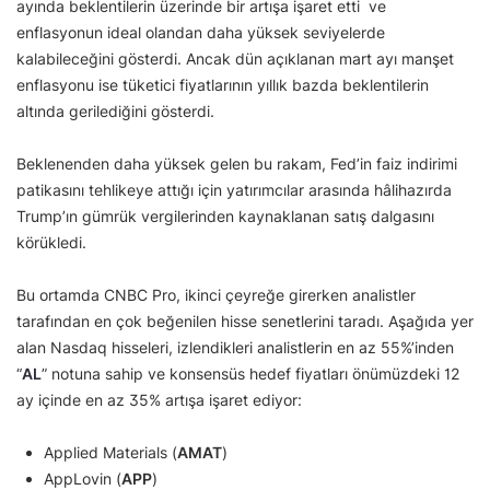
ayında beklentilerin üzerinde bir artışa işaret etti ve
enflasyonun ideal olandan daha yüksek seviyelerde
kalabileceğini gösterdi. Ancak dün açıklanan mart ayı manşet
enflasyonu ise tüketici fiyatlarının yıllık bazda beklentilerin
altında gerilediğini gösterdi.
Beklenenden daha yüksek gelen bu rakam, Fed’in faiz indirimi
patikasını tehlikeye attığı için yatırımcılar arasında hâlihazırda
Trump’ın gümrük vergilerinden kaynaklanan satış dalgasını
körükledi.
Bu ortamda CNBC Pro, ikinci çeyreğe girerken analistler
tarafından en çok beğenilen hisse senetlerini taradı. Aşağıda yer
alan Nasdaq hisseleri, izlendikleri analistlerin en az 55%’inden
“
AL
” notuna sahip ve konsensüs hedef fiyatları önümüzdeki 12
ay içinde en az 35% artışa işaret ediyor:
Applied Materials (
AMAT
)
AppLovin (
APP
)