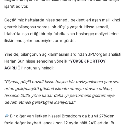
işaret ediyor.
Geçtiğimiz haftalarda hisse senedi, beklentileri aşan mali ikinci
çeyrek bilançosu sonrası bir düşüş yaşadı. Hisse senedi,
Idaho’da inşa ettiği bir çip fabrikasının başlangıç maliyetlerine
ilişkin endişeler nedeniyle zarar gördü.
Yine de, bilançonun açıklanmasının ardından JPMorgan analisti
Harlan Sur, hisse senedine yönelik “
YÜKSEK PORTFÖY
AĞIRLIĞI
” notunu yineledi:
“
Piyasa, güçlü pozitif hisse başına kâr revizyonlarının yanı sıra
artan gelir/marj/kâ gücünü iskonto etmeye devam ettikçe,
hissenin 2025 yılına kadar daha iyi performans göstermeye
devam etmesi gerektiğine inanıyoruz.
”
Bir diğer yarı iletken hissesi Broadcom da bu yıl 27%’den
fazla değer kaybetti ancak son 12 ayda hâlâ 24% artıda. Bu