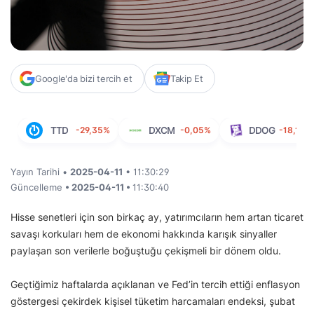
Google'da bizi tercih et
Takip Et
TTD
-29,35%
DXCM
-0,05%
DDOG
-18,14%
Yayın Tarihi •
2025-04-11
• 11:30:29
Güncelleme
• 2025-04-11 •
11:30:40
Hisse senetleri için son birkaç ay, yatırımcıların hem artan ticaret
savaşı korkuları hem de ekonomi hakkında karışık sinyaller
paylaşan son verilerle boğuştuğu çekişmeli bir dönem oldu.
Geçtiğimiz haftalarda açıklanan ve Fed’in tercih ettiği enflasyon
göstergesi çekirdek kişisel tüketim harcamaları endeksi, şubat