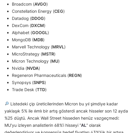
Broadcom (
AVGO
)
Constellation Energy (
CEG
)
Datadog (
DDOG
)
DexCom (
DXCM
)
Alphabet (
GOOGL
)
MongoDB (
MDB
)
Marvell Technology (
MRVL
)
MicroStrategy (
MSTR
)
Micron Technology (
MU
)
Nvidia (
NVDA
)
Regeneron Pharmaceuticals (
REGN
)
Synopsys (
SNPS
)
Trade Desk (
TTD
)
Listedeki çip üreticilerinden Micron bu yıl şimdiye kadar
yaklaşık 5% ile ılımlı bir artış gösterdi ancak hisseler son 12 ayda
%25 düştü. Ancak Wall Street hisseden henüz vazgeçmedi:
MU’yu izleyen analistlerin 68%’i hisseyi “
AL
” olarak
değerlendiriyor ve konsensüs hedef fiyatları 43%’lük bir artışa