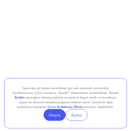
buradan
Yapay zekâ hisselerinde balon endişesi
büyüyor