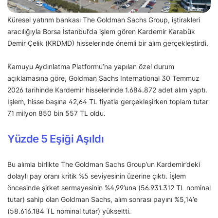
Küresel yatırım bankası The Goldman Sachs Group, iştirakleri
aracılığıyla Borsa İstanbul’da işlem gören Kardemir Karabük
Demir Çelik (KRDMD) hisselerinde önemli bir alım gerçekleştirdi.
Kamuyu Aydınlatma Platformu’na yapılan özel durum
açıklamasına göre, Goldman Sachs International 30 Temmuz
2026 tarihinde Kardemir hisselerinde 1.684.872 adet alım yaptı.
İşlem, hisse başına 42,64 TL fiyatla gerçekleşirken toplam tutar
71 milyon 850 bin 557 TL oldu.
Yüzde 5 Eşiği Aşıldı
Bu alımla birlikte The Goldman Sachs Group’un Kardemir’deki
dolaylı pay oranı kritik %5 seviyesinin üzerine çıktı. İşlem
öncesinde şirket sermayesinin %4,99’una (56.931.312 TL nominal
tutar) sahip olan Goldman Sachs, alım sonrası payını %5,14’e
(58.616.184 TL nominal tutar) yükseltti.