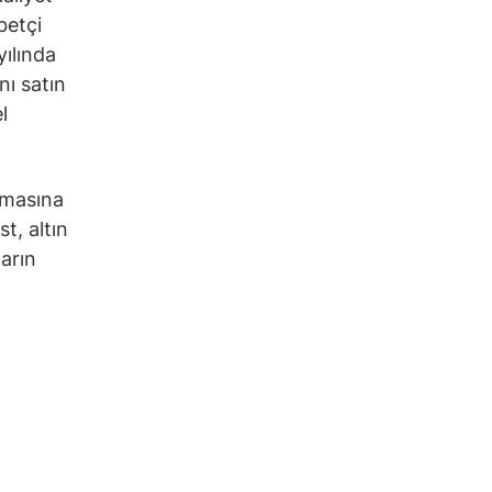
betçi
yılında
nı satın
l
pmasına
t, altın
ların