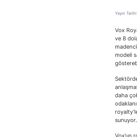
Yayın Tarih
Vox Roy
ve 8 dol
madencil
modeli s
gösterebi
Sektörde
anlaşmal
daha çok
odaklanı
royalty’
sunuyor.
Vox’un ro