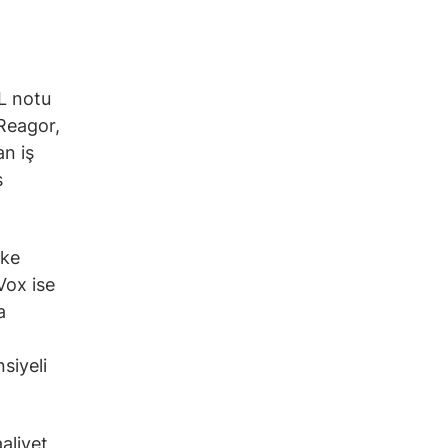
L notu
 Reagor,
an iş
s
ake
Vox ise
a
siyeli
aliyet