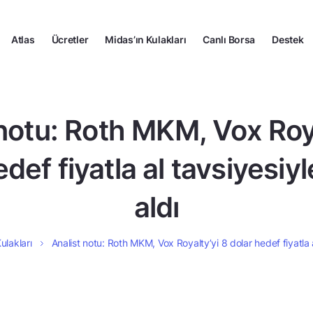
Atlas
Ücretler
Midas’ın Kulakları
Canlı Borsa
Destek
 notu: Roth MKM, Vox Roya
def fiyatla al tavsiyesiy
aldı
ulakları
Analist notu: Roth MKM, Vox Royalty’yi 8 dolar hedef fiyatla a