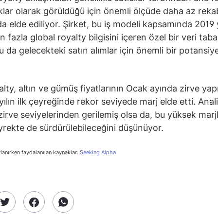
lıklar olarak görüldüğü için önemli ölçüde daha az reka
da elde ediliyor. Şirket, bu iş modeli kapsamında 2019 
 fazla global royalty bilgisini içeren özel bir veri taba
u da gelecekteki satın alımlar için önemli bir potansiye
lty, altın ve gümüş fiyatlarının Ocak ayında zirve ya
lın ilk çeyreğinde rekor seviyede marj elde etti. Analis
ı zirve seviyelerinden gerilemiş olsa da, bu yüksek marj
eyrekte de sürdürülebileceğini düşünüyor.
rlanırken faydalanılan kaynaklar:
Seeking Alpha