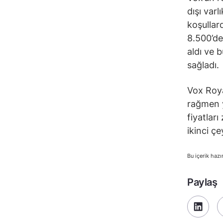
dışı var
koşullar
8.500’den
aldı ve b
sağladı.
Vox Roya
rağmen yı
fiyatlar
ikinci ç
Bu içerik hazı
Paylaş