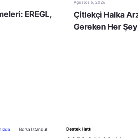
Ağustos 6, 2026
meleri: EREGL,
Çitlekçi Halka A
Gereken Her Şey
Destek Hattı
mızda
Borsa İstanbul