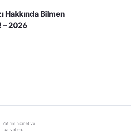
rzı Hakkında Bilmen
! – 2026
Yatırım hizmet ve
faaliyetleri,