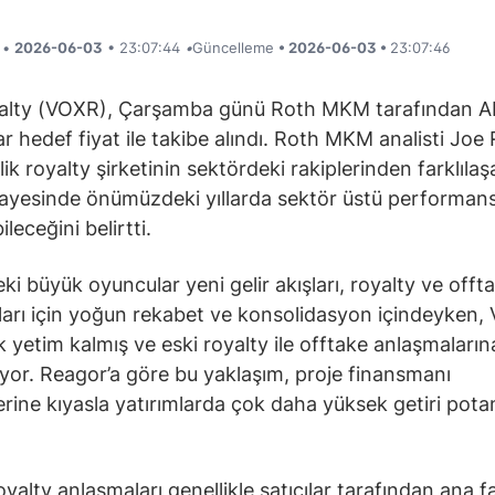
i •
2026-06-03
• 23:07:44
•
Güncelleme
• 2026-06-03 •
23:07:46
alty (VOXR), Çarşamba günü Roth MKM tarafından A
ar hedef fiyat ile takibe alındı. Roth MKM analisti Joe
ik royalty şirketinin sektördeki rakiplerinden farklılaş
ayesinde önümüzdeki yıllarda sektör üstü performan
leceğini belirtti.
ki büyük oyuncular yeni gelir akışları, royalty ve offt
arı için yoğun rekabet ve konsolidasyon içindeyken, 
 yetim kalmış ve eski royalty ile offtake anlaşmaların
yor. Reagor’a göre bu yaklaşım, proje finansmanı
lerine kıyasla yatırımlarda çok daha yüksek getiri potan
yalty anlaşmaları genellikle satıcılar tarafından ana fa