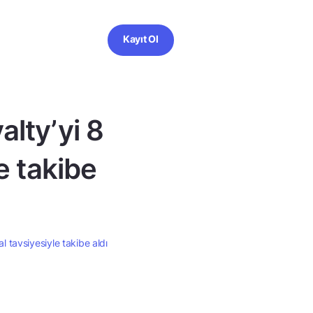
Kayıt Ol
lty’yi 8
le takibe
l tavsiyesiyle takibe aldı