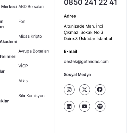
0850 241 22 41
 Merkezi
ABD Borsaları
Adres
ın
Fon
Altunizade Mah. İnci
arı
Çıkmazı Sokak No:3
Midas Kripto
Daire:3 Üsküdar İstanbul
 Akademi
Avrupa Borsaları
E-mail
Terimleri
destek@getmidas.com
VİOP
lar
Sosyal Medya
Atlas
Sıfır Komisyon
ıklar
Kredili Yatırım
Ücretler