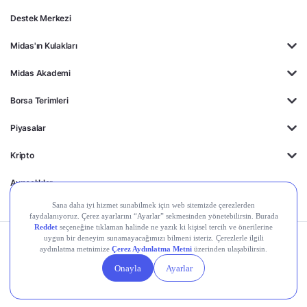
Destek Merkezi
Midas'ın Kulakları
Midas Akademi
Borsa Terimleri
Piyasalar
Kripto
Ayrıcalıklar
Kişisel Verilerin
Gizlilik
Yasal
Çerez
Korunması
Politikası
Duyurular
Ayarları
© 2026 Midas Finansal Teknolojiler A.Ş. Tüm hakları saklıdır.