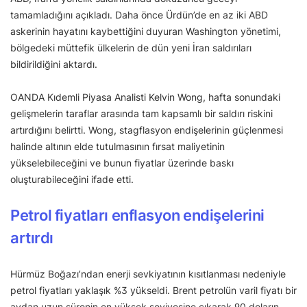
tamamladığını açıkladı. Daha önce Ürdün’de en az iki ABD
askerinin hayatını kaybettiğini duyuran Washington yönetimi,
bölgedeki müttefik ülkelerin de dün yeni İran saldırıları
bildirildiğini aktardı.
OANDA Kıdemli Piyasa Analisti Kelvin Wong, hafta sonundaki
gelişmelerin taraflar arasında tam kapsamlı bir saldırı riskini
artırdığını belirtti. Wong, stagflasyon endişelerinin güçlenmesi
halinde altının elde tutulmasının fırsat maliyetinin
yükselebileceğini ve bunun fiyatlar üzerinde baskı
oluşturabileceğini ifade etti.
Petrol fiyatları enflasyon endişelerini
artırdı
Hürmüz Boğazı’ndan enerji sevkiyatının kısıtlanması nedeniyle
petrol fiyatları yaklaşık %3 yükseldi. Brent petrolün varil fiyatı bir
aydan uzun sürenin en yüksek seviyesine çıkarak 90 doların