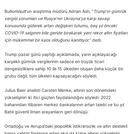
BullionVault’un araştırma müdürü Adrian Ash, “
Trump’ın gümrük
vergisi yorumları ve Rusya’nın Ukrayna’ya karşı savaşı
konusunda giderek artan değişken tutumu, beş yıl önceki
COVID-19 salgınını bile geride bırakarak yeni rekor altın fiyatları
için mükemmel bir kaos olduğunu kanıtlıyor.
” dedi.
Trump pazar günü yaptığı açıklamada, yarın açıklayacağı
karşılıklı gümrük vergilerinin sadece en büyük ticari
dengesizliklere sahip 10 ile 15 ülkeden oluşan daha küçük bir
grubu değil, tüm ülkeleri kapsayacağını söyledi.
Julius Baer analisti Carsten Menke, altının son dönemdeki
yükselişinin iki itici güçten faydalandığını söyledi: 2022
baharından itibaren merkez bankalarının artan talebi ve bu yıl
Batılı güvenli liman arayanların geri dönüşü.
Ortadoğu ve Avrupa’daki jeopolitik istikrarsızlık ve altın destekli
borsa yatırım fonlarına artan akış da külçe altının yükselişini