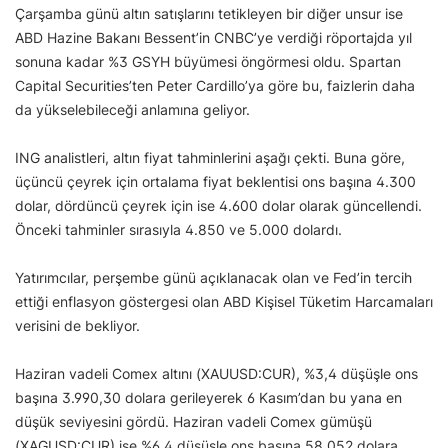
Çarşamba günü altın satışlarını tetikleyen bir diğer unsur ise
ABD Hazine Bakanı Bessent’in CNBC’ye verdiği röportajda yıl
sonuna kadar %3 GSYH büyümesi öngörmesi oldu. Spartan
Capital Securities’ten Peter Cardillo’ya göre bu, faizlerin daha
da yükselebileceği anlamına geliyor.
ING analistleri, altın fiyat tahminlerini aşağı çekti. Buna göre,
üçüncü çeyrek için ortalama fiyat beklentisi ons başına 4.300
dolar, dördüncü çeyrek için ise 4.600 dolar olarak güncellendi.
Önceki tahminler sırasıyla 4.850 ve 5.000 dolardı.
Yatırımcılar, perşembe günü açıklanacak olan ve Fed’in tercih
ettiği enflasyon göstergesi olan ABD Kişisel Tüketim Harcamaları
verisini de bekliyor.
Haziran vadeli Comex altını (XAUUSD:CUR), %3,4 düşüşle ons
başına 3.990,30 dolara gerileyerek 6 Kasım’dan bu yana en
düşük seviyesini gördü. Haziran vadeli Comex gümüşü
(XAGUSD:CUR) ise %6,4 düşüşle ons başına 58,052 dolara