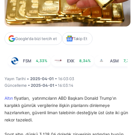
Google'da bizi tercih et
Takip Et
FSM
4,33%
EXK
8,34%
ASM
7,32%
Yayın Tarihi •
2025-04-01
• 16:03:03
Güncelleme
• 2025-04-01 •
16:03:14
Altın
fiyatları, yatırımcıların ABD Başkanı Donald Trump’ın
karşılıklı gümrük vergilerine ilişkin planlarını dinlemeye
hazırlanırken, güvenli liman talebinin desteğiyle üst üste iki gün
rekor tazeledi.
Spot altın, dünkü 3,128,06 dolarlık zirvesinin ardından bugün