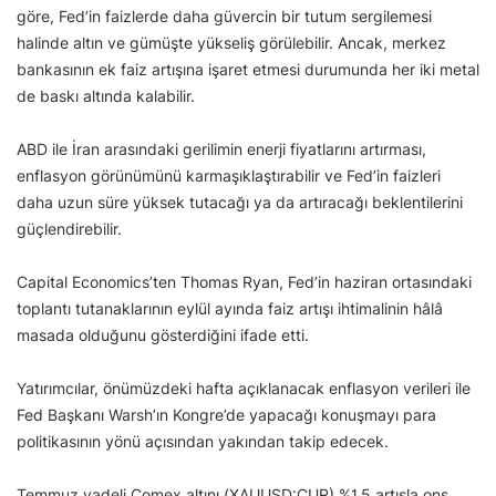
göre, Fed’in faizlerde daha güvercin bir tutum sergilemesi
halinde altın ve gümüşte yükseliş görülebilir. Ancak, merkez
bankasının ek faiz artışına işaret etmesi durumunda her iki metal
de baskı altında kalabilir.
ABD ile İran arasındaki gerilimin enerji fiyatlarını artırması,
enflasyon görünümünü karmaşıklaştırabilir ve Fed’in faizleri
daha uzun süre yüksek tutacağı ya da artıracağı beklentilerini
güçlendirebilir.
Capital Economics’ten Thomas Ryan, Fed’in haziran ortasındaki
toplantı tutanaklarının eylül ayında faiz artışı ihtimalinin hâlâ
masada olduğunu gösterdiğini ifade etti.
Yatırımcılar, önümüzdeki hafta açıklanacak enflasyon verileri ile
Fed Başkanı Warsh’ın Kongre’de yapacağı konuşmayı para
politikasının yönü açısından yakından takip edecek.
Temmuz vadeli Comex altını (XAUUSD:CUR) %1,5 artışla ons