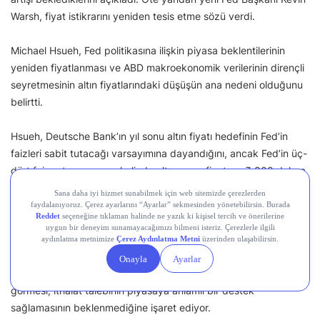
Warsh, fiyat istikrarını yeniden tesis etme sözü verdi.
Michael Hsueh, Fed politikasına ilişkin piyasa beklentilerinin
yeniden fiyatlanması ve ABD makroekonomik verilerinin dirençli
seyretmesinin altın fiyatlarındaki düşüşün ana nedeni olduğunu
belirtti.
Hsueh, Deutsche Bank’ın yıl sonu altın fiyatı hedefinin Fed’in
faizleri sabit tutacağı varsayımına dayandığını, ancak Fed’in üç-
dört faiz artışı yapması halinde altının ons fiyatının 3.800 dolara
kadar gerileyebileceğini ifade etti.
Ayrıca, altın destekli ETF’lerden devam eden net çıkışların, daha
önce fiyatları destekleyen alım baskısının artık belirgin şekilde
ortadan kalktığını gösterdiğini vurguladı. Çin’de ise spot altın
fiyatlarının COMEX vadeli işlemlerine göre iskontolu işlem
görmesi, ithalat talebinin piyasaya anlamlı bir destek
sağlamasının beklenmediğine işaret ediyor.