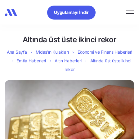
Uygulamayı İndir
Altında üst üste ikinci rekor
Ana Sayfa
Midas’ın Kulakları
Ekonomi ve Finans Haberleri
Emtia Haberleri
Altın Haberleri
Altında üst üste ikinci
rekor