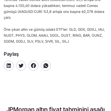
başına 4.130,60 dolara yükselirken, temmuz vadeli Comex
gümüşü (XAGUSD:CUR) %3,8 artışla ons başına 60,378 dolara
çıktı.
Öne çıkan altın ve gümüş odaklı ETF’ler: GLD, GDX, GDXJ, IAU,
NUGT, PHYS, GLDM, AAAU, SGOL, DUST, RING, BAR, OUNZ,
SGDM, SGDJ, SLV, PSLV, SIVR, SIL, SILJ
Paylaş
JPMorgan altın fiyat tahminini aşağı