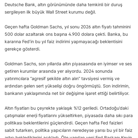
Deutsche Bank, altın görünümünde daha temkinli bir duruş
sergileyen ilk büyük Wall Street kurumu değil.
Geçen hafta Goldman Sachs, yıl sonu 2026 altın fiyatı tahminini
500 dolar azaltarak ons başına 4.900 dolara çekti. Banka, bu
kararına Fed’in bu yıl faiz indirimi yapmayacağı beklentisini
gerekçe gösterdi.
Goldman Sachs, son yıllarda altın piyasasında en iyimser ve ses
getiren kurumlar arasında yer alıyordu. 2024 sonunda
yatırımcılara “agresif şekilde altın alın” tavsiyesi vermiş ve
ardından gelen sert yükselişi doğru öngörmüştü. Son indirimin,
bankanın yaklaşımında net bir değişime işaret ettiği belirtiliyor.
Altın fiyatları bu çeyrekte yaklaşık %12 geriledi. Ortadoğu’daki
çatışmalar enerji fiyatlarını yükseltirken, piyasada daha sıkı para
politikası beklentilerini güçlendirdi. Geçen hafta Fed faizleri
sabit tutarken, politika yapıcıların neredeyse yarısı bu yıl bir faiz
artışı beklediklerini açıkladı. Öte yandan yeni Fed Başkanı Kevin