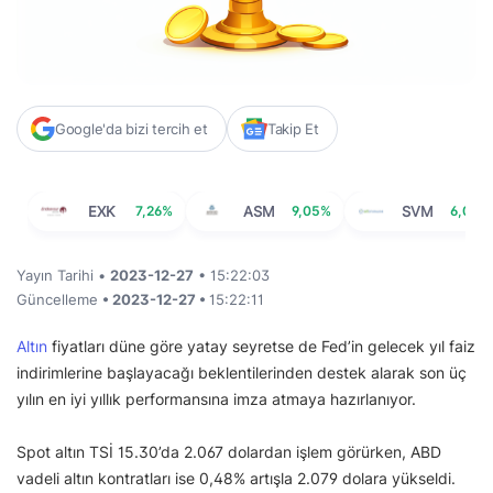
Google'da bizi tercih et
Takip Et
EXK
7,26%
ASM
9,05%
SVM
6,02%
Yayın Tarihi •
2023-12-27
• 15:22:03
Güncelleme
• 2023-12-27 •
15:22:11
Altın
fiyatları düne göre yatay seyretse de Fed’in gelecek yıl faiz
indirimlerine başlayacağı beklentilerinden destek alarak son üç
yılın en iyi yıllık performansına imza atmaya hazırlanıyor.
Spot altın TSİ 15.30’da 2.067 dolardan işlem görürken, ABD
vadeli altın kontratları ise 0,48% artışla 2.079 dolara yükseldi.