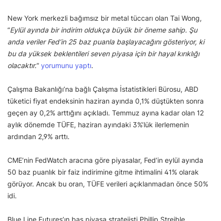
New York merkezli bağımsız bir metal tüccarı olan Tai Wong,
“
Eylül ayında bir indirim oldukça büyük bir öneme sahip. Şu
anda veriler Fed’in 25 baz puanla başlayacağını gösteriyor, ki
bu da yüksek beklentileri seven piyasa için bir hayal kırıklığı
olacaktır.
”
yorumunu yaptı
.
Çalışma Bakanlığı’na bağlı Çalışma İstatistikleri Bürosu, ABD
tüketici fiyat endeksinin haziran ayında 0,1% düştükten sonra
geçen ay 0,2% arttığını açıkladı. Temmuz ayına kadar olan 12
aylık dönemde TÜFE, haziran ayındaki 3%’lük ilerlemenin
ardından 2,9% arttı.
CME’nin FedWatch aracına göre piyasalar, Fed’in eylül ayında
50 baz puanlık bir faiz indirimine gitme ihtimalini 41% olarak
görüyor. Ancak bu oran, TÜFE verileri açıklanmadan önce 50%
idi.
Blue Line Futures’ın baş piyasa stratejisti Phillip Streible,