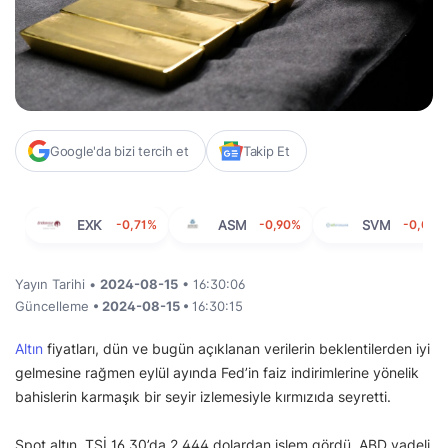
Google'da bizi tercih et
Takip Et
EXK
-0,71%
ASM
-0,90%
SVM
-0,01%
Yayın Tarihi •
2024-08-15
• 16:30:06
Güncelleme
• 2024-08-15 •
16:30:15
Altın
fiyatları, dün ve bugün açıklanan verilerin beklentilerden iyi
gelmesine rağmen eylül ayında Fed’in faiz indirimlerine yönelik
bahislerin karmaşık bir seyir izlemesiyle kırmızıda seyretti.
Spot altın, TSİ 16.30’da 2.444 dolardan işlem gördü. ABD vadeli