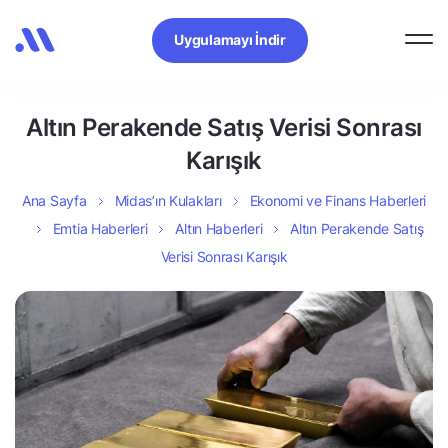
Uygulamayı İndir
Altın Perakende Satış Verisi Sonrası
Karışık
Ana Sayfa
Midas’ın Kulakları
Ekonomi ve Finans Haberleri
Emtia Haberleri
Altın Haberleri
Altın Perakende Satış
Verisi Sonrası Karışık